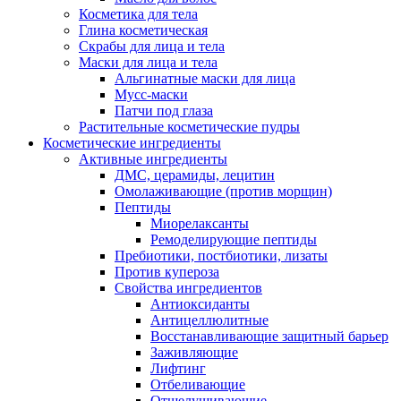
Косметика для тела
Глина косметическая
Скрабы для лица и тела
Маски для лица и тела
Альгинатные маски для лица
Мусс-маски
Патчи под глаза
Растительные косметические пудры
Косметические ингредиенты
Активные ингредиенты
ДМС, церамиды, лецитин
Омолаживающие (против морщин)
Пептиды
Миорелаксанты
Ремоделирующие пептиды
Пребиотики, постбиотики, лизаты
Против купероза
Свойства ингредиентов
Антиоксиданты
Антицеллюлитные
Восстанавливающие защитный барьер
Заживляющие
Лифтинг
Отбеливающие
Отшелушивающие