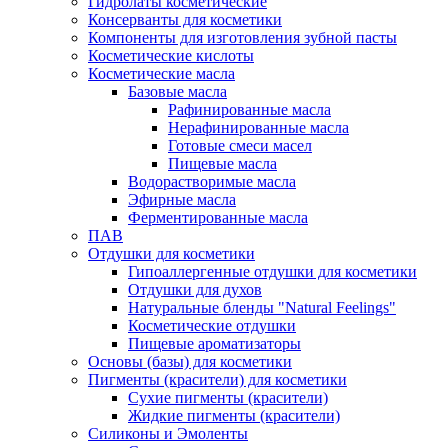
Гидролаты косметические
Консерванты для косметики
Компоненты для изготовления зубной пасты
Косметические кислоты
Косметические масла
Базовые масла
Рафинированные масла
Нерафинированные масла
Готовые смеси масел
Пищевые масла
Водорастворимые масла
Эфирные масла
Ферментированные масла
ПАВ
Отдушки для косметики
Гипоаллергенные отдушки для косметики
Отдушки для духов
Натуральные бленды "Natural Feelings"
Косметические отдушки
Пищевые ароматизаторы
Основы (базы) для косметики
Пигменты (красители) для косметики
Сухие пигменты (красители)
Жидкие пигменты (красители)
Силиконы и Эмоленты