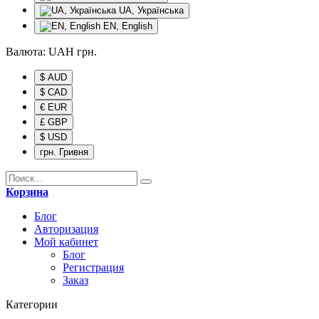
UA, Українська
EN, English
Валюта:
UAH
грн.
$ AUD
$ CAD
€ EUR
£ GBP
$ USD
грн. Гривня
Корзина
Блог
Авторизация
Мой кабинет
Блог
Регистрация
Заказ
Категории