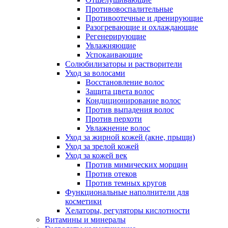
Противовоспалительные
Противоотечные и дренирующие
Разогревающие и охлаждающие
Регенерирующие
Увлажняющие
Успокаивающие
Солюбилизаторы и растворители
Уход за волосами
Восстановление волос
Защита цвета волос
Кондиционирование волос
Против выпадения волос
Против перхоти
Увлажнение волос
Уход за жирной кожей (акне, прыщи)
Уход за зрелой кожей
Уход за кожей век
Против мимических морщин
Против отеков
Против темных кругов
Функциональные наполнители для
косметики
Хелаторы, регуляторы кислотности
Витамины и минералы