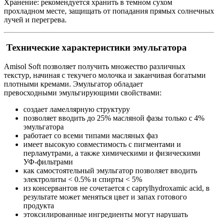
Хранение: рекомендуется хранить в темном сухом
прохладном месте, защищать от попадания прямых солнечных
лучей и перегрева.
Технические характеристики эмульгатора
Amisol Soft позволяет получить множество различных
текстур, начиная с текучего молочка и заканчивая богатыми
плотными кремами. Эмульгатор обладает
превосходными эмульгирующими свойствами:
создает ламеллярную структуру
позволяет вводить до 25% масляной фазы только с 4%
эмульгатора
работает со всеми типами масляных фаз
имеет высокую совместимость с пигментами и
перламутрами, а также химическими и физическими
УФ-фильтрами
как самостоятельный эмульгатор позволяет вводить
электролиты < 0.5% и спирты < 5%
из консервантов не сочетается с caprylhydroxamic acid, в
результате может меняться цвет и запах готового
продукта
этоксилированные ингредиенты могут нарушать