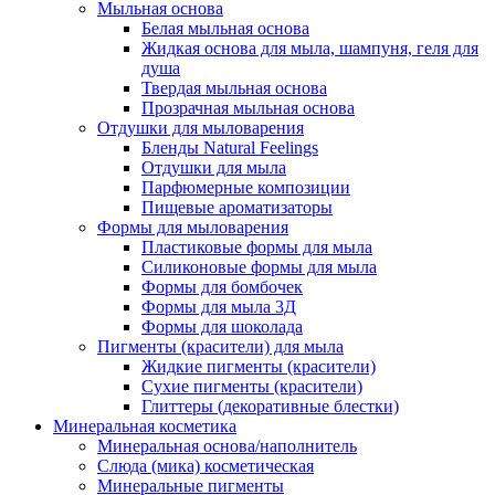
Мыльная основа
Белая мыльная основа
Жидкая основа для мыла, шампуня, геля для
душа
Твердая мыльная основа
Прозрачная мыльная основа
Отдушки для мыловарения
Бленды Natural Feelings
Отдушки для мыла
Парфюмерные композиции
Пищевые ароматизаторы
Формы для мыловарения
Пластиковые формы для мыла
Силиконовые формы для мыла
Формы для бомбочек
Формы для мыла 3Д
Формы для шоколада
Пигменты (красители) для мыла
Жидкие пигменты (красители)
Сухие пигменты (красители)
Глиттеры (декоративные блестки)
Минеральная косметика
Минеральная основа/наполнитель
Слюда (мика) косметическая
Минеральные пигменты