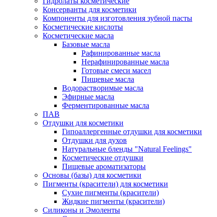
Гидролаты косметические
Консерванты для косметики
Компоненты для изготовления зубной пасты
Косметические кислоты
Косметические масла
Базовые масла
Рафинированные масла
Нерафинированные масла
Готовые смеси масел
Пищевые масла
Водорастворимые масла
Эфирные масла
Ферментированные масла
ПАВ
Отдушки для косметики
Гипоаллергенные отдушки для косметики
Отдушки для духов
Натуральные бленды "Natural Feelings"
Косметические отдушки
Пищевые ароматизаторы
Основы (базы) для косметики
Пигменты (красители) для косметики
Сухие пигменты (красители)
Жидкие пигменты (красители)
Силиконы и Эмоленты