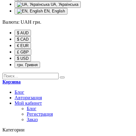
UA, Українська
EN, English
Валюта:
UAH
грн.
$ AUD
$ CAD
€ EUR
£ GBP
$ USD
грн. Гривня
Корзина
Блог
Авторизация
Мой кабинет
Блог
Регистрация
Заказ
Категории