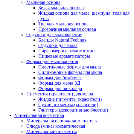
Мыльная основа
Белая мыльная основа
Жидкая основа для мыла, шампуня, геля для
душа
Твердая мыльная основа
Прозрачная мыльная основа
Отдушки для мыловарения
Бленды Natural Feelings
Отдушки для мыла
Парфюмерные композиции
Пищевые ароматизаторы
Формы для мыловарения
Пластиковые формы для мыла
Силиконовые формы для мыла
Формы для бомбочек
Формы для мыла 3Д
Формы для шоколада
Пигменты (красители) для мыла
Жидкие пигменты (красители)
Сухие пигменты (красители)
Глиттеры (декоративные блестки)
Минеральная косметика
Минеральная основа/наполнитель
Слюда (мика) косметическая
Минеральные пигменты