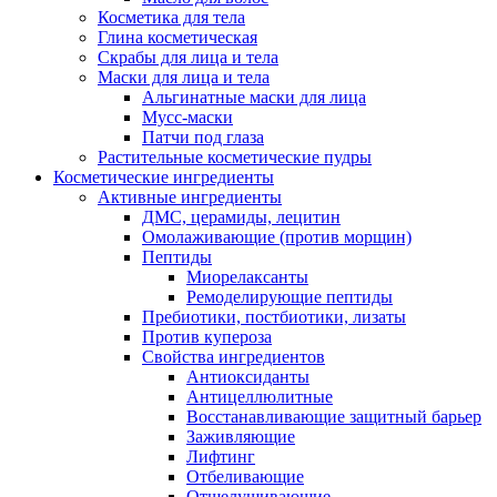
Косметика для тела
Глина косметическая
Скрабы для лица и тела
Маски для лица и тела
Альгинатные маски для лица
Мусс-маски
Патчи под глаза
Растительные косметические пудры
Косметические ингредиенты
Активные ингредиенты
ДМС, церамиды, лецитин
Омолаживающие (против морщин)
Пептиды
Миорелаксанты
Ремоделирующие пептиды
Пребиотики, постбиотики, лизаты
Против купероза
Свойства ингредиентов
Антиоксиданты
Антицеллюлитные
Восстанавливающие защитный барьер
Заживляющие
Лифтинг
Отбеливающие
Отшелушивающие