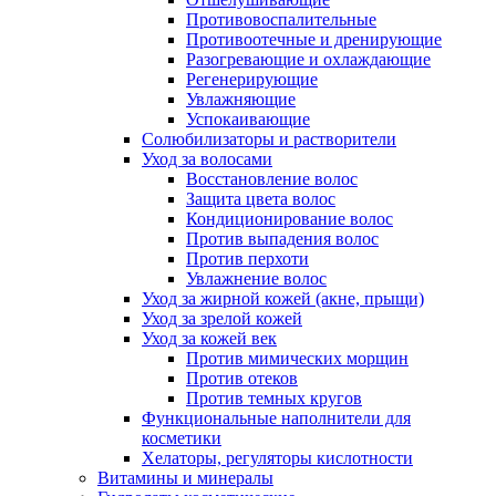
Противовоспалительные
Противоотечные и дренирующие
Разогревающие и охлаждающие
Регенерирующие
Увлажняющие
Успокаивающие
Солюбилизаторы и растворители
Уход за волосами
Восстановление волос
Защита цвета волос
Кондиционирование волос
Против выпадения волос
Против перхоти
Увлажнение волос
Уход за жирной кожей (акне, прыщи)
Уход за зрелой кожей
Уход за кожей век
Против мимических морщин
Против отеков
Против темных кругов
Функциональные наполнители для
косметики
Хелаторы, регуляторы кислотности
Витамины и минералы