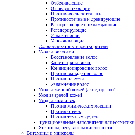
Отбеливающие
Отшелушивающие
Противовоспалительные
Противоотечные и дренирующие
Разогревающие и охлаждающие
Регенерирующие
Увлажняющие
Успокаивающие
Солюбилизаторы и растворители
Уход за волосами
Восстановление волос
Защита цвета волос
Кондиционирование волос
Против выпадения волос
Против перхоти
Увлажнение волос
Уход за жирной кожей (акне, прыщи)
Уход за зрелой кожей
Уход за кожей век
Против мимических морщин
Против отеков
Против темных кругов
Функциональные наполнители для косметики
Хелаторы, регуляторы кислотности
Витамины и минералы