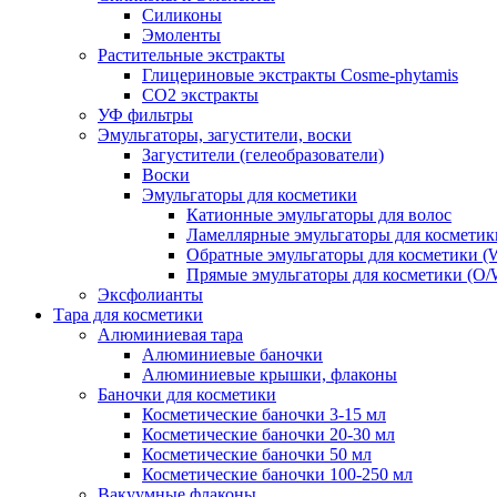
Силиконы
Эмоленты
Растительные экстракты
Глицериновые экстракты Cosme-phytamis
СО2 экстракты
УФ фильтры
Эмульгаторы, загустители, воски
Загустители (гелеобразователи)
Воски
Эмульгаторы для косметики
Катионные эмульгаторы для волос
Ламеллярные эмульгаторы для косметик
Обратные эмульгаторы для косметики (
Прямые эмульгаторы для косметики (O/
Эксфолианты
Тара для косметики
Алюминиевая тара
Алюминиевые баночки
Алюминиевые крышки, флаконы
Баночки для косметики
Косметические баночки 3-15 мл
Косметические баночки 20-30 мл
Косметические баночки 50 мл
Косметические баночки 100-250 мл
Вакуумные флаконы