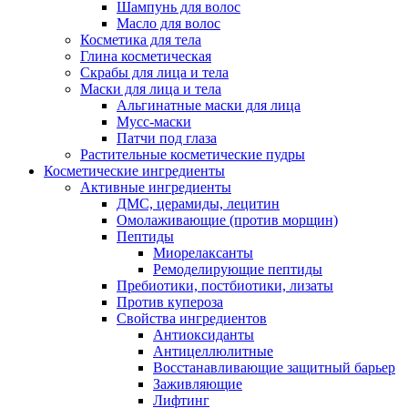
Шампунь для волос
Масло для волос
Косметика для тела
Глина косметическая
Скрабы для лица и тела
Маски для лица и тела
Альгинатные маски для лица
Мусс-маски
Патчи под глаза
Растительные косметические пудры
Косметические ингредиенты
Активные ингредиенты
ДМС, церамиды, лецитин
Омолаживающие (против морщин)
Пептиды
Миорелаксанты
Ремоделирующие пептиды
Пребиотики, постбиотики, лизаты
Против купероза
Свойства ингредиентов
Антиоксиданты
Антицеллюлитные
Восстанавливающие защитный барьер
Заживляющие
Лифтинг