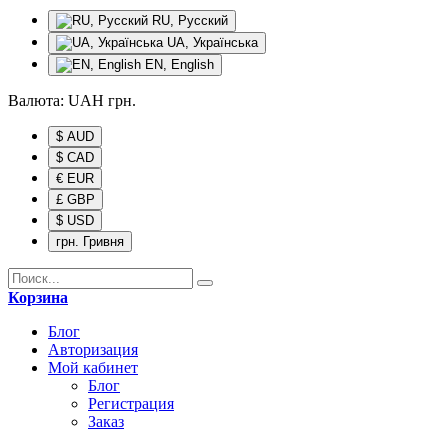
RU, Русский
UA, Українська
EN, English
Валюта:
UAH
грн.
$ AUD
$ CAD
€ EUR
£ GBP
$ USD
грн. Гривня
Корзина
Блог
Авторизация
Мой кабинет
Блог
Регистрация
Заказ