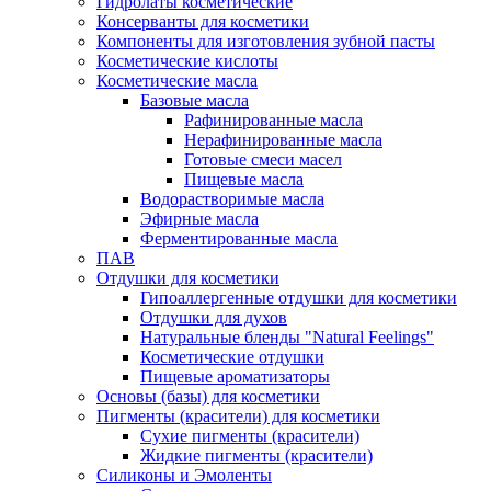
Гидролаты косметические
Консерванты для косметики
Компоненты для изготовления зубной пасты
Косметические кислоты
Косметические масла
Базовые масла
Рафинированные масла
Нерафинированные масла
Готовые смеси масел
Пищевые масла
Водорастворимые масла
Эфирные масла
Ферментированные масла
ПАВ
Отдушки для косметики
Гипоаллергенные отдушки для косметики
Отдушки для духов
Натуральные бленды "Natural Feelings"
Косметические отдушки
Пищевые ароматизаторы
Основы (базы) для косметики
Пигменты (красители) для косметики
Сухие пигменты (красители)
Жидкие пигменты (красители)
Силиконы и Эмоленты