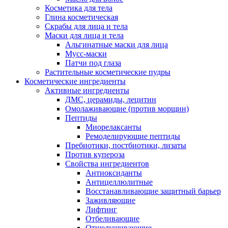
Косметика для тела
Глина косметическая
Скрабы для лица и тела
Маски для лица и тела
Альгинатные маски для лица
Мусс-маски
Патчи под глаза
Растительные косметические пудры
Косметические ингредиенты
Активные ингредиенты
ДМС, церамиды, лецитин
Омолаживающие (против морщин)
Пептиды
Миорелаксанты
Ремоделирующие пептиды
Пребиотики, постбиотики, лизаты
Против купероза
Свойства ингредиентов
Антиоксиданты
Антицеллюлитные
Восстанавливающие защитный барьер
Заживляющие
Лифтинг
Отбеливающие
Отшелушивающие