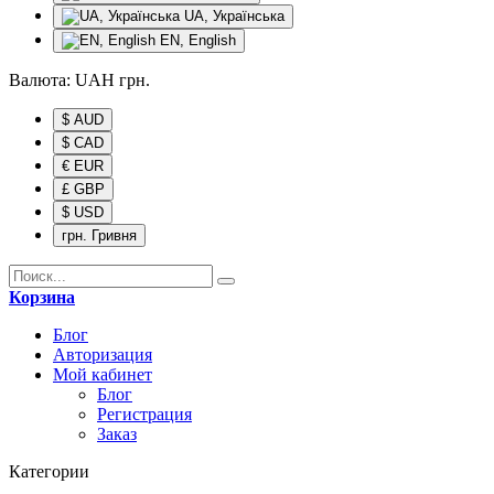
UA, Українська
EN, English
Валюта:
UAH
грн.
$ AUD
$ CAD
€ EUR
£ GBP
$ USD
грн. Гривня
Корзина
Блог
Авторизация
Мой кабинет
Блог
Регистрация
Заказ
Категории