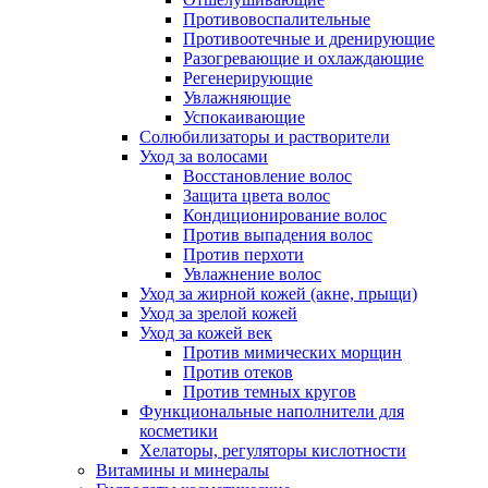
Противовоспалительные
Противоотечные и дренирующие
Разогревающие и охлаждающие
Регенерирующие
Увлажняющие
Успокаивающие
Солюбилизаторы и растворители
Уход за волосами
Восстановление волос
Защита цвета волос
Кондиционирование волос
Против выпадения волос
Против перхоти
Увлажнение волос
Уход за жирной кожей (акне, прыщи)
Уход за зрелой кожей
Уход за кожей век
Против мимических морщин
Против отеков
Против темных кругов
Функциональные наполнители для
косметики
Хелаторы, регуляторы кислотности
Витамины и минералы