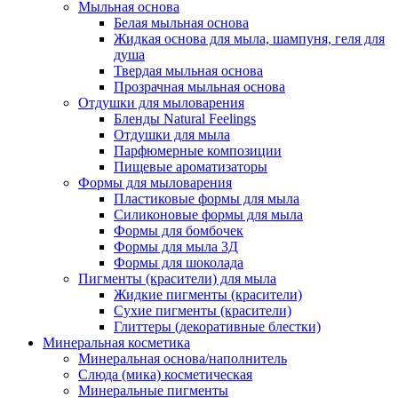
Мыльная основа
Белая мыльная основа
Жидкая основа для мыла, шампуня, геля для
душа
Твердая мыльная основа
Прозрачная мыльная основа
Отдушки для мыловарения
Бленды Natural Feelings
Отдушки для мыла
Парфюмерные композиции
Пищевые ароматизаторы
Формы для мыловарения
Пластиковые формы для мыла
Силиконовые формы для мыла
Формы для бомбочек
Формы для мыла 3Д
Формы для шоколада
Пигменты (красители) для мыла
Жидкие пигменты (красители)
Сухие пигменты (красители)
Глиттеры (декоративные блестки)
Минеральная косметика
Минеральная основа/наполнитель
Слюда (мика) косметическая
Минеральные пигменты