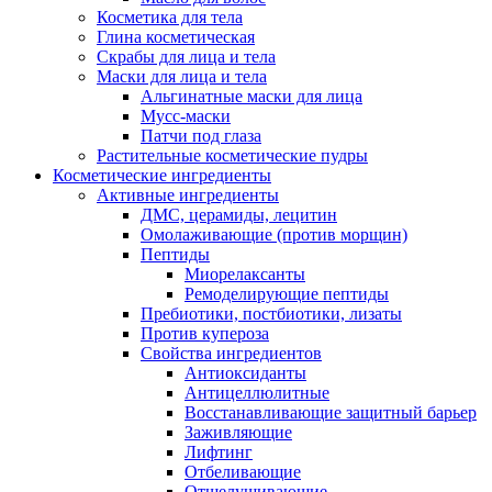
Косметика для тела
Глина косметическая
Скрабы для лица и тела
Маски для лица и тела
Альгинатные маски для лица
Мусс-маски
Патчи под глаза
Растительные косметические пудры
Косметические ингредиенты
Активные ингредиенты
ДМС, церамиды, лецитин
Омолаживающие (против морщин)
Пептиды
Миорелаксанты
Ремоделирующие пептиды
Пребиотики, постбиотики, лизаты
Против купероза
Свойства ингредиентов
Антиоксиданты
Антицеллюлитные
Восстанавливающие защитный барьер
Заживляющие
Лифтинг
Отбеливающие
Отшелушивающие