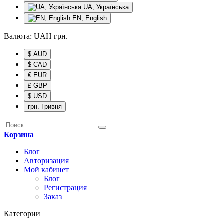
UA, Українська
EN, English
Валюта:
UAH
грн.
$ AUD
$ CAD
€ EUR
£ GBP
$ USD
грн. Гривня
Корзина
Блог
Авторизация
Мой кабинет
Блог
Регистрация
Заказ
Категории