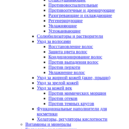
Противовоспалительные
Противоотечные и дренирующие
Разогревающие и охлаждающие
Регенерирующие
Увлажняющие
Успокаивающие
Солюбилизаторы и растворители
Уход за волосами
Восстановление волос
Защита цвета волос
Кондиционирование волос
Против выпадения волос
Против перхоти
Увлажнение волос
Уход за жирной кожей (акне, прыщи)
Уход за зрелой кожей
Уход за кожей век
Против мимических морщин
Против отеков
Против темных кругов
Функциональные наполнители для
косметики
Хелаторы, регуляторы кислотности
Витамины и минералы