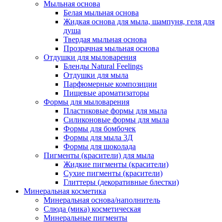
Мыльная основа
Белая мыльная основа
Жидкая основа для мыла, шампуня, геля для
душа
Твердая мыльная основа
Прозрачная мыльная основа
Отдушки для мыловарения
Бленды Natural Feelings
Отдушки для мыла
Парфюмерные композиции
Пищевые ароматизаторы
Формы для мыловарения
Пластиковые формы для мыла
Силиконовые формы для мыла
Формы для бомбочек
Формы для мыла 3Д
Формы для шоколада
Пигменты (красители) для мыла
Жидкие пигменты (красители)
Сухие пигменты (красители)
Глиттеры (декоративные блестки)
Минеральная косметика
Минеральная основа/наполнитель
Слюда (мика) косметическая
Минеральные пигменты