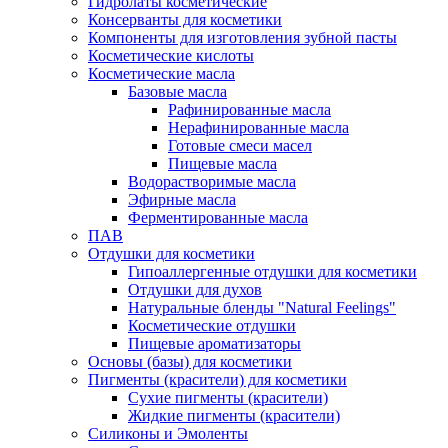
Гидролаты косметические
Консерванты для косметики
Компоненты для изготовления зубной пасты
Косметические кислоты
Косметические масла
Базовые масла
Рафинированные масла
Нерафинированные масла
Готовые смеси масел
Пищевые масла
Водорастворимые масла
Эфирные масла
Ферментированные масла
ПАВ
Отдушки для косметики
Гипоаллергенные отдушки для косметики
Отдушки для духов
Натуральные бленды "Natural Feelings"
Косметические отдушки
Пищевые ароматизаторы
Основы (базы) для косметики
Пигменты (красители) для косметики
Сухие пигменты (красители)
Жидкие пигменты (красители)
Силиконы и Эмоленты