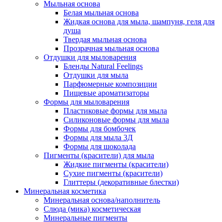
Мыльная основа
Белая мыльная основа
Жидкая основа для мыла, шампуня, геля для
душа
Твердая мыльная основа
Прозрачная мыльная основа
Отдушки для мыловарения
Бленды Natural Feelings
Отдушки для мыла
Парфюмерные композиции
Пищевые ароматизаторы
Формы для мыловарения
Пластиковые формы для мыла
Силиконовые формы для мыла
Формы для бомбочек
Формы для мыла 3Д
Формы для шоколада
Пигменты (красители) для мыла
Жидкие пигменты (красители)
Сухие пигменты (красители)
Глиттеры (декоративные блестки)
Минеральная косметика
Минеральная основа/наполнитель
Слюда (мика) косметическая
Минеральные пигменты