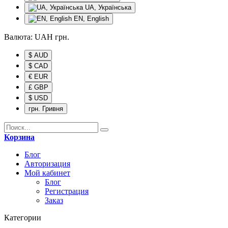
UA, Українська
EN, English
Валюта:
UAH
грн.
$ AUD
$ CAD
€ EUR
£ GBP
$ USD
грн. Гривня
Корзина
Блог
Авторизация
Мой кабинет
Блог
Регистрация
Заказ
Категории