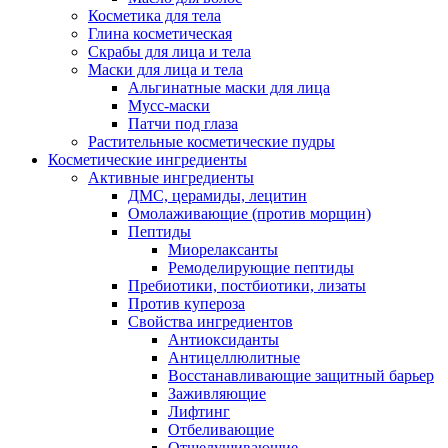
Косметика для тела
Глина косметическая
Скрабы для лица и тела
Маски для лица и тела
Альгинатные маски для лица
Мусс-маски
Патчи под глаза
Растительные косметические пудры
Косметические ингредиенты
Активные ингредиенты
ДМС, церамиды, лецитин
Омолаживающие (против морщин)
Пептиды
Миорелаксанты
Ремоделирующие пептиды
Пребиотики, постбиотики, лизаты
Против купероза
Свойства ингредиентов
Антиоксиданты
Антицеллюлитные
Восстанавливающие защитный барьер
Заживляющие
Лифтинг
Отбеливающие
Отшелушивающие