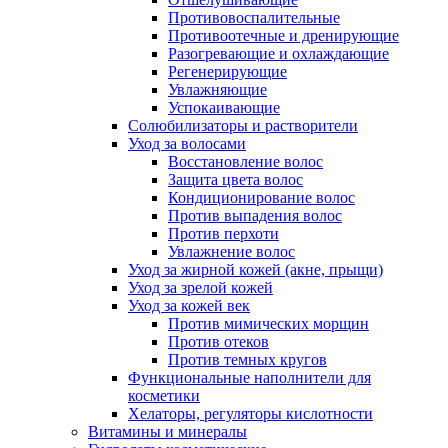
Противовоспалительные
Противоотечные и дренирующие
Разогревающие и охлаждающие
Регенерирующие
Увлажняющие
Успокаивающие
Солюбилизаторы и растворители
Уход за волосами
Восстановление волос
Защита цвета волос
Кондиционирование волос
Против выпадения волос
Против перхоти
Увлажнение волос
Уход за жирной кожей (акне, прыщи)
Уход за зрелой кожей
Уход за кожей век
Против мимических морщин
Против отеков
Против темных кругов
Функциональные наполнители для
косметики
Хелаторы, регуляторы кислотности
Витамины и минералы