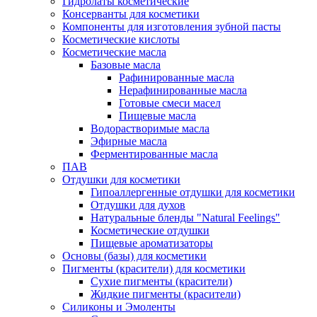
Гидролаты косметические
Консерванты для косметики
Компоненты для изготовления зубной пасты
Косметические кислоты
Косметические масла
Базовые масла
Рафинированные масла
Нерафинированные масла
Готовые смеси масел
Пищевые масла
Водорастворимые масла
Эфирные масла
Ферментированные масла
ПАВ
Отдушки для косметики
Гипоаллергенные отдушки для косметики
Отдушки для духов
Натуральные бленды "Natural Feelings"
Косметические отдушки
Пищевые ароматизаторы
Основы (базы) для косметики
Пигменты (красители) для косметики
Сухие пигменты (красители)
Жидкие пигменты (красители)
Силиконы и Эмоленты