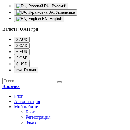
RU, Русский
UA, Українська
EN, English
Валюта:
UAH
грн.
$ AUD
$ CAD
€ EUR
£ GBP
$ USD
грн. Гривня
Корзина
Блог
Авторизация
Мой кабинет
Блог
Регистрация
Заказ