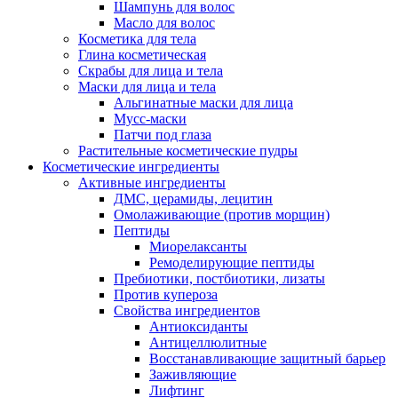
Шампунь для волос
Масло для волос
Косметика для тела
Глина косметическая
Скрабы для лица и тела
Маски для лица и тела
Альгинатные маски для лица
Мусс-маски
Патчи под глаза
Растительные косметические пудры
Косметические ингредиенты
Активные ингредиенты
ДМС, церамиды, лецитин
Омолаживающие (против морщин)
Пептиды
Миорелаксанты
Ремоделирующие пептиды
Пребиотики, постбиотики, лизаты
Против купероза
Свойства ингредиентов
Антиоксиданты
Антицеллюлитные
Восстанавливающие защитный барьер
Заживляющие
Лифтинг