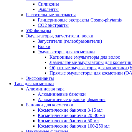
Силиконы
Эмоленты
Растительные экстракты
Глицериновые экстракты Cosme-phytamis
СО2 экстракты
УФ фильтры
Эмульгаторы, загустители, воски
Загустители (гелеобразователи)
Воски
Эмульгаторы для косметики
Катионные эмульгаторы для волос
Ламеллярные эмульгаторы для косметик
Обратные эмульгаторы для косметики (
Прямые эмульгаторы для косметики (O/
Эксфолианты
Тара для косметики
Алюминиевая тара
Алюминиевые баночки
Алюминиевые крышки, флаконы
Баночки для косметики
Косметические баночки 3-15 мл
Косметические баночки 20-30 мл
Косметические баночки 50 мл
Косметические баночки 100-250 мл
Вакуумные флаконы