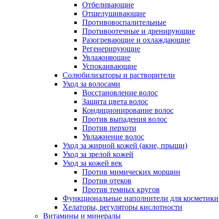
Отбеливающие
Отшелушивающие
Противовоспалительные
Противоотечные и дренирующие
Разогревающие и охлаждающие
Регенерирующие
Увлажняющие
Успокаивающие
Солюбилизаторы и растворители
Уход за волосами
Восстановление волос
Защита цвета волос
Кондиционирование волос
Против выпадения волос
Против перхоти
Увлажнение волос
Уход за жирной кожей (акне, прыщи)
Уход за зрелой кожей
Уход за кожей век
Против мимических морщин
Против отеков
Против темных кругов
Функциональные наполнители для косметики
Хелаторы, регуляторы кислотности
Витамины и минералы