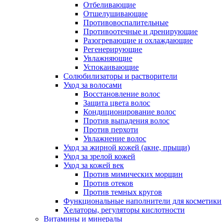
Отбеливающие
Отшелушивающие
Противовоспалительные
Противоотечные и дренирующие
Разогревающие и охлаждающие
Регенерирующие
Увлажняющие
Успокаивающие
Солюбилизаторы и растворители
Уход за волосами
Восстановление волос
Защита цвета волос
Кондиционирование волос
Против выпадения волос
Против перхоти
Увлажнение волос
Уход за жирной кожей (акне, прыщи)
Уход за зрелой кожей
Уход за кожей век
Против мимических морщин
Против отеков
Против темных кругов
Функциональные наполнители для косметики
Хелаторы, регуляторы кислотности
Витамины и минералы