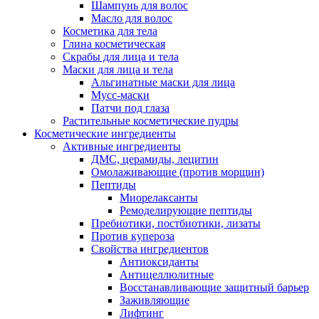
Шампунь для волос
Масло для волос
Косметика для тела
Глина косметическая
Скрабы для лица и тела
Маски для лица и тела
Альгинатные маски для лица
Мусс-маски
Патчи под глаза
Растительные косметические пудры
Косметические ингредиенты
Активные ингредиенты
ДМС, церамиды, лецитин
Омолаживающие (против морщин)
Пептиды
Миорелаксанты
Ремоделирующие пептиды
Пребиотики, постбиотики, лизаты
Против купероза
Свойства ингредиентов
Антиоксиданты
Антицеллюлитные
Восстанавливающие защитный барьер
Заживляющие
Лифтинг