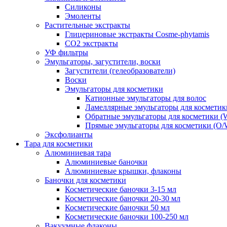
Силиконы
Эмоленты
Растительные экстракты
Глицериновые экстракты Cosme-phytamis
СО2 экстракты
УФ фильтры
Эмульгаторы, загустители, воски
Загустители (гелеобразователи)
Воски
Эмульгаторы для косметики
Катионные эмульгаторы для волос
Ламеллярные эмульгаторы для косметик
Обратные эмульгаторы для косметики (
Прямые эмульгаторы для косметики (O/
Эксфолианты
Тара для косметики
Алюминиевая тара
Алюминиевые баночки
Алюминиевые крышки, флаконы
Баночки для косметики
Косметические баночки 3-15 мл
Косметические баночки 20-30 мл
Косметические баночки 50 мл
Косметические баночки 100-250 мл
Вакуумные флаконы