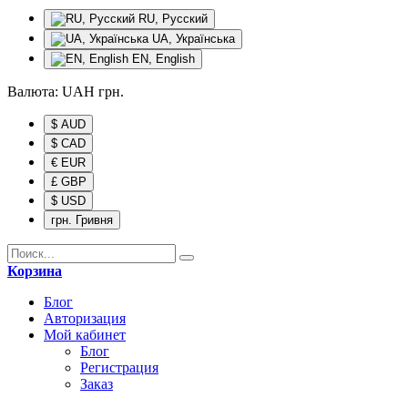
RU, Русский
UA, Українська
EN, English
Валюта:
UAH
грн.
$ AUD
$ CAD
€ EUR
£ GBP
$ USD
грн. Гривня
Корзина
Блог
Авторизация
Мой кабинет
Блог
Регистрация
Заказ