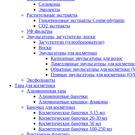
Силиконы
Эмоленты
Растительные экстракты
Глицериновые экстракты Cosme-phytamis
СО2 экстракты
УФ фильтры
Эмульгаторы, загустители, воски
Загустители (гелеобразователи)
Воски
Эмульгаторы для косметики
Катионные эмульгаторы для волос
Ламеллярные эмульгаторы для косметик
Обратные эмульгаторы для косметики (
Прямые эмульгаторы для косметики (O/
Эксфолианты
Тара для косметики
Алюминиевая тара
Алюминиевые баночки
Алюминиевые крышки, флаконы
Баночки для косметики
Косметические баночки 3-15 мл
Косметические баночки 20-30 мл
Косметические баночки 50 мл
Косметические баночки 100-250 мл
Вакуумные флаконы