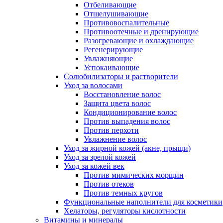
Отбеливающие
Отшелушивающие
Противовоспалительные
Противоотечные и дренирующие
Разогревающие и охлаждающие
Регенерирующие
Увлажняющие
Успокаивающие
Солюбилизаторы и растворители
Уход за волосами
Восстановление волос
Защита цвета волос
Кондиционирование волос
Против выпадения волос
Против перхоти
Увлажнение волос
Уход за жирной кожей (акне, прыщи)
Уход за зрелой кожей
Уход за кожей век
Против мимических морщин
Против отеков
Против темных кругов
Функциональные наполнители для косметики
Хелаторы, регуляторы кислотности
Витамины и минералы