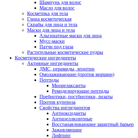
Шампунь для волос
Масло для волос
Косметика для тела
Глина косметическая
Скрабы для лица и тела
Маски для лица и тела
Альгинатные маски для лица
Мусс-маски
Патчи под глаза
Растительные косметические пудры
Косметические ингредиенты
Активные ингредиенты
ДМС, церамиды, лецитин
Омолаживающие (против морщин)
Пептиды
Миорелаксанты
Ремоделирующие пептиды
Пребиотики, постбиотики, лизаты
Против купероза
Свойства ингредиентов
Антиоксиданты
Антицеллюлитные
Восстанавливающие защитный барьер
Заживляющие
Лифтинг