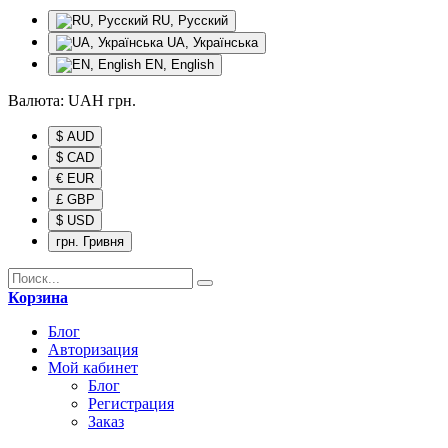
RU, Русский
UA, Українська
EN, English
Валюта:
UAH
грн.
$ AUD
$ CAD
€ EUR
£ GBP
$ USD
грн. Гривня
Корзина
Блог
Авторизация
Мой кабинет
Блог
Регистрация
Заказ