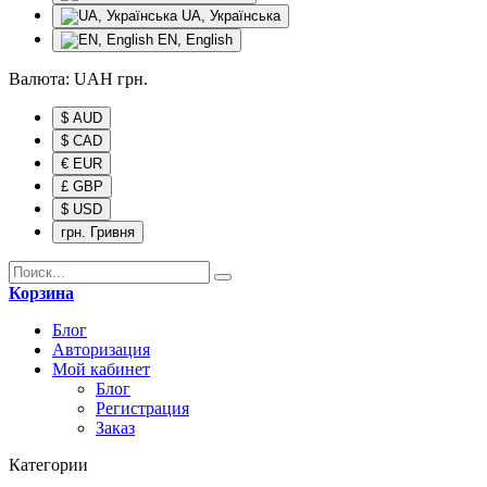
UA, Українська
EN, English
Валюта:
UAH
грн.
$ AUD
$ CAD
€ EUR
£ GBP
$ USD
грн. Гривня
Корзина
Блог
Авторизация
Мой кабинет
Блог
Регистрация
Заказ
Категории