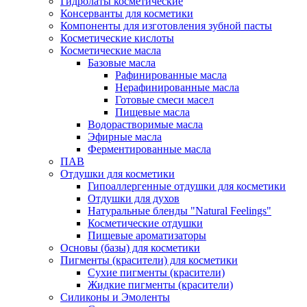
Гидролаты косметические
Консерванты для косметики
Компоненты для изготовления зубной пасты
Косметические кислоты
Косметические масла
Базовые масла
Рафинированные масла
Нерафинированные масла
Готовые смеси масел
Пищевые масла
Водорастворимые масла
Эфирные масла
Ферментированные масла
ПАВ
Отдушки для косметики
Гипоаллергенные отдушки для косметики
Отдушки для духов
Натуральные бленды "Natural Feelings"
Косметические отдушки
Пищевые ароматизаторы
Основы (базы) для косметики
Пигменты (красители) для косметики
Сухие пигменты (красители)
Жидкие пигменты (красители)
Силиконы и Эмоленты