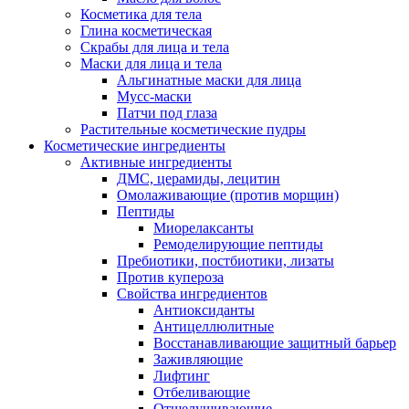
Косметика для тела
Глина косметическая
Скрабы для лица и тела
Маски для лица и тела
Альгинатные маски для лица
Мусс-маски
Патчи под глаза
Растительные косметические пудры
Косметические ингредиенты
Активные ингредиенты
ДМС, церамиды, лецитин
Омолаживающие (против морщин)
Пептиды
Миорелаксанты
Ремоделирующие пептиды
Пребиотики, постбиотики, лизаты
Против купероза
Свойства ингредиентов
Антиоксиданты
Антицеллюлитные
Восстанавливающие защитный барьер
Заживляющие
Лифтинг
Отбеливающие
Отшелушивающие