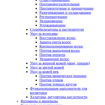
Противовоспалительные
Противоотечные и дренирующие
Разогревающие и охлаждающие
Регенерирующие
Увлажняющие
Успокаивающие
Солюбилизаторы и растворители
Уход за волосами
Восстановление волос
Защита цвета волос
Кондиционирование волос
Против выпадения волос
Против перхоти
Увлажнение волос
Уход за жирной кожей (акне, прыщи)
Уход за зрелой кожей
Уход за кожей век
Против мимических морщин
Против отеков
Против темных кругов
Функциональные наполнители для
косметики
Хелаторы, регуляторы кислотности
Витамины и минералы