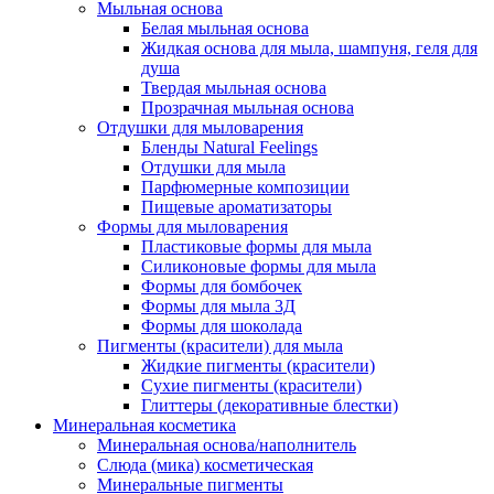
Мыльная основа
Белая мыльная основа
Жидкая основа для мыла, шампуня, геля для
душа
Твердая мыльная основа
Прозрачная мыльная основа
Отдушки для мыловарения
Бленды Natural Feelings
Отдушки для мыла
Парфюмерные композиции
Пищевые ароматизаторы
Формы для мыловарения
Пластиковые формы для мыла
Силиконовые формы для мыла
Формы для бомбочек
Формы для мыла 3Д
Формы для шоколада
Пигменты (красители) для мыла
Жидкие пигменты (красители)
Сухие пигменты (красители)
Глиттеры (декоративные блестки)
Минеральная косметика
Минеральная основа/наполнитель
Слюда (мика) косметическая
Минеральные пигменты