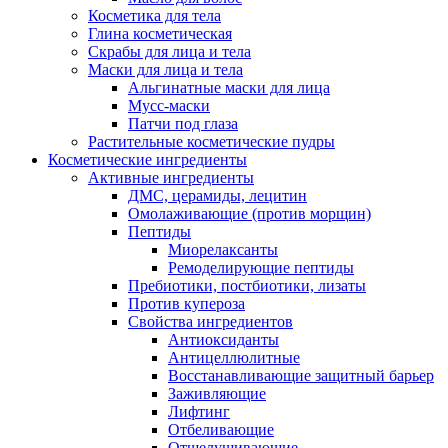
Косметика для тела
Глина косметическая
Скрабы для лица и тела
Маски для лица и тела
Альгинатные маски для лица
Мусс-маски
Патчи под глаза
Растительные косметические пудры
Косметические ингредиенты
Активные ингредиенты
ДМС, церамиды, лецитин
Омолаживающие (против морщин)
Пептиды
Миорелаксанты
Ремоделирующие пептиды
Пребиотики, постбиотики, лизаты
Против купероза
Свойства ингредиентов
Антиоксиданты
Антицеллюлитные
Восстанавливающие защитный барьер
Заживляющие
Лифтинг
Отбеливающие
Отшелушивающие