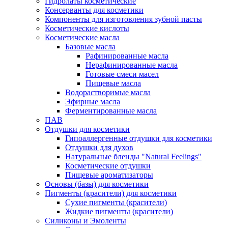
Гидролаты косметические
Консерванты для косметики
Компоненты для изготовления зубной пасты
Косметические кислоты
Косметические масла
Базовые масла
Рафинированные масла
Нерафинированные масла
Готовые смеси масел
Пищевые масла
Водорастворимые масла
Эфирные масла
Ферментированные масла
ПАВ
Отдушки для косметики
Гипоаллергенные отдушки для косметики
Отдушки для духов
Натуральные бленды "Natural Feelings"
Косметические отдушки
Пищевые ароматизаторы
Основы (базы) для косметики
Пигменты (красители) для косметики
Сухие пигменты (красители)
Жидкие пигменты (красители)
Силиконы и Эмоленты