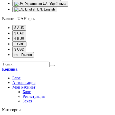
UA, Українська
EN, English
Валюта:
UAH
грн.
$ AUD
$ CAD
€ EUR
£ GBP
$ USD
грн. Гривня
Корзина
Блог
Авторизация
Мой кабинет
Блог
Регистрация
Заказ
Категории