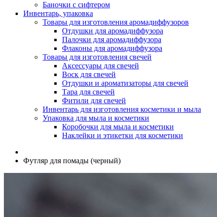
Баночки с сифтером
Инвентарь, упаковка
Товары для изготовления аромадиффузоров
Отдушки для аромадиффузора
Палочки для аромадиффузора
Флаконы для аромадиффузора
Товары для изготовления свечей
Аксессуары для свечей
Воск для свечей
Отдушки и ароматизаторы для свечей
Тара для свечей
Фитили для свечей
Инвентарь для изготовления косметики и мыла
Упаковка для мыла и косметики
Коробочки для мыла и косметики
Наклейки и этикетки для косметики
Футляр для помады (черный)