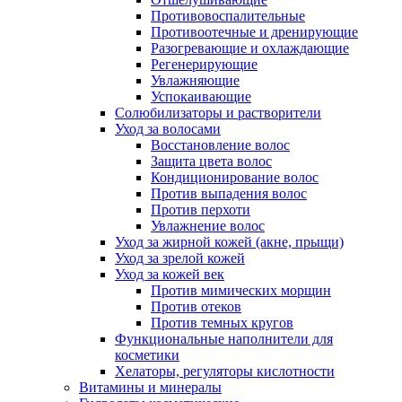
Противовоспалительные
Противоотечные и дренирующие
Разогревающие и охлаждающие
Регенерирующие
Увлажняющие
Успокаивающие
Солюбилизаторы и растворители
Уход за волосами
Восстановление волос
Защита цвета волос
Кондиционирование волос
Против выпадения волос
Против перхоти
Увлажнение волос
Уход за жирной кожей (акне, прыщи)
Уход за зрелой кожей
Уход за кожей век
Против мимических морщин
Против отеков
Против темных кругов
Функциональные наполнители для
косметики
Хелаторы, регуляторы кислотности
Витамины и минералы