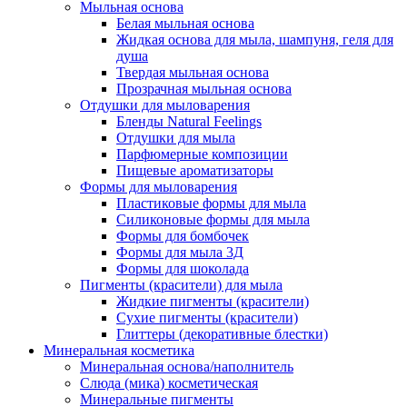
Мыльная основа
Белая мыльная основа
Жидкая основа для мыла, шампуня, геля для
душа
Твердая мыльная основа
Прозрачная мыльная основа
Отдушки для мыловарения
Бленды Natural Feelings
Отдушки для мыла
Парфюмерные композиции
Пищевые ароматизаторы
Формы для мыловарения
Пластиковые формы для мыла
Силиконовые формы для мыла
Формы для бомбочек
Формы для мыла 3Д
Формы для шоколада
Пигменты (красители) для мыла
Жидкие пигменты (красители)
Сухие пигменты (красители)
Глиттеры (декоративные блестки)
Минеральная косметика
Минеральная основа/наполнитель
Слюда (мика) косметическая
Минеральные пигменты