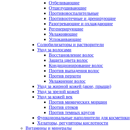
Отбеливающие
Отшелушивающие
Противовоспалительные
Противоотечные и дренирующие
Разогревающие и охлаждающие
Регенерирующие
Увлажняющие
Успокаивающие
Солюбилизаторы и растворители
Уход за волосами
Восстановление волос
Защита цвета волос
Кондиционирование волос
Против выпадения волос
Против перхоти
Увлажнение волос
Уход за жирной кожей (акне, прыщи)
Уход за зрелой кожей
Уход за кожей век
Против мимических морщин
Против отеков
Против темных кругов
Функциональные наполнители для косметики
Хелаторы, регуляторы кислотности
Витамины и минералы