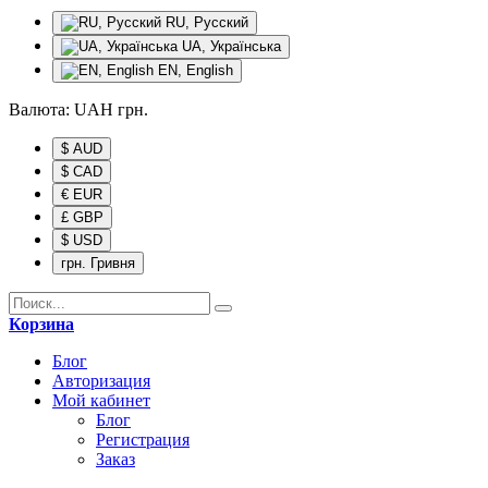
RU, Русский
UA, Українська
EN, English
Валюта:
UAH
грн.
$ AUD
$ CAD
€ EUR
£ GBP
$ USD
грн. Гривня
Корзина
Блог
Авторизация
Мой кабинет
Блог
Регистрация
Заказ