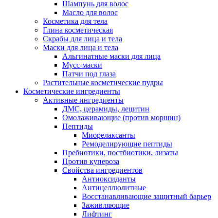
Шампунь для волос
Масло для волос
Косметика для тела
Глина косметическая
Скрабы для лица и тела
Маски для лица и тела
Альгинатные маски для лица
Мусс-маски
Патчи под глаза
Растительные косметические пудры
Косметические ингредиенты
Активные ингредиенты
ДМС, церамиды, лецитин
Омолаживающие (против морщин)
Пептиды
Миорелаксанты
Ремоделирующие пептиды
Пребиотики, постбиотики, лизаты
Против купероза
Свойства ингредиентов
Антиоксиданты
Антицеллюлитные
Восстанавливающие защитный барьер
Заживляющие
Лифтинг