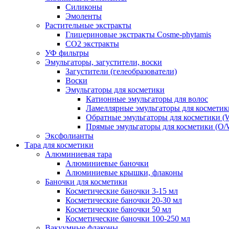
Силиконы
Эмоленты
Растительные экстракты
Глицериновые экстракты Cosme-phytamis
СО2 экстракты
УФ фильтры
Эмульгаторы, загустители, воски
Загустители (гелеобразователи)
Воски
Эмульгаторы для косметики
Катионные эмульгаторы для волос
Ламеллярные эмульгаторы для косметик
Обратные эмульгаторы для косметики (
Прямые эмульгаторы для косметики (O/
Эксфолианты
Тара для косметики
Алюминиевая тара
Алюминиевые баночки
Алюминиевые крышки, флаконы
Баночки для косметики
Косметические баночки 3-15 мл
Косметические баночки 20-30 мл
Косметические баночки 50 мл
Косметические баночки 100-250 мл
Вакуумные флаконы