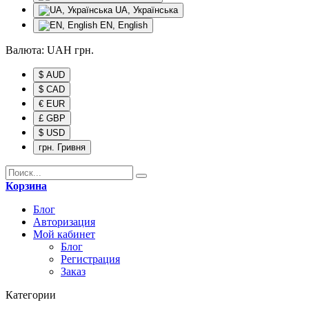
UA, Українська
EN, English
Валюта:
UAH
грн.
$ AUD
$ CAD
€ EUR
£ GBP
$ USD
грн. Гривня
Корзина
Блог
Авторизация
Мой кабинет
Блог
Регистрация
Заказ
Категории