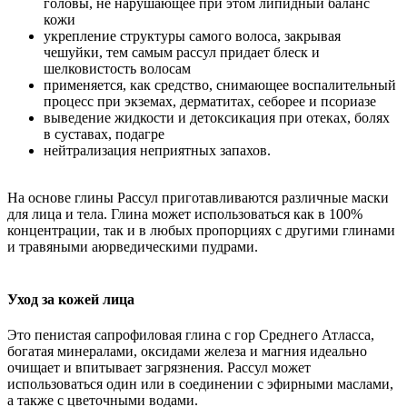
головы, не нарушающее при этом липидный баланс
кожи
укрепление структуры самого волоса, закрывая
чешуйки, тем самым рассул придает блеск и
шелковистость волосам
применяется, как средство, снимающее воспалительный
процесс при экземах, дерматитах, себорее и псориазе
выведение жидкости и детоксикация при отеках, болях
в суставах, подагре
нейтрализация неприятных запахов.
На основе глины Рассул приготавливаются различные маски
для лица и тела. Глина может использоваться как в 100%
концентрации, так и в любых пропорциях с другими глинами
и травяными аюрведическими пудрами.
Уход за кожей лица
Это пенистая сапрофиловая глина с гор Среднего Атласса,
богатая минералами, оксидами железа и магния идеально
очищает и впитывает загрязнения. Рассул может
использоваться один или в соединении с эфирными маслами,
а также с цветочными водами.