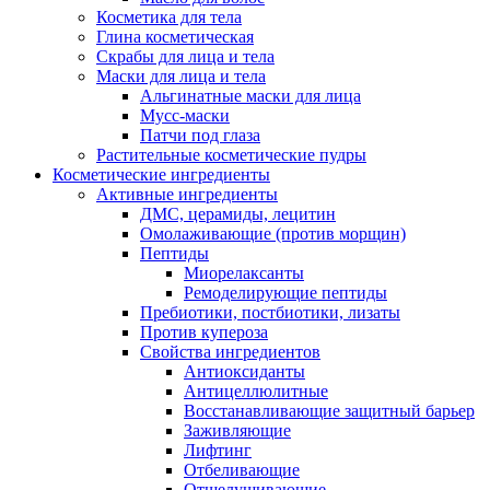
Косметика для тела
Глина косметическая
Скрабы для лица и тела
Маски для лица и тела
Альгинатные маски для лица
Мусс-маски
Патчи под глаза
Растительные косметические пудры
Косметические ингредиенты
Активные ингредиенты
ДМС, церамиды, лецитин
Омолаживающие (против морщин)
Пептиды
Миорелаксанты
Ремоделирующие пептиды
Пребиотики, постбиотики, лизаты
Против купероза
Свойства ингредиентов
Антиоксиданты
Антицеллюлитные
Восстанавливающие защитный барьер
Заживляющие
Лифтинг
Отбеливающие
Отшелушивающие