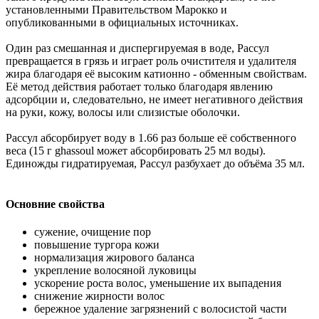
установленными Правительством Марокко и
опубликованными в официальных источниках.
Один раз смешанная и диспергируемая в воде, Рассул
превращается в грязь и играет роль очистителя и удалителя
жира благодаря её высоким катионно - обменным свойствам.
Её метод действия работает только благодаря явлению
адсорбции и, следовательно, не имеет негативного действия
на руки, кожу, волосы или слизистые оболочки.
Рассул абсорбирует воду в 1.66 раз больше её собственного
веса (15 г ghassoul может абсорбировать 25 мл воды).
Единожды гидратируемая, Рассул разбухает до объёма 35 мл.
Основние свойства
сужение, очищение пор
повышение тургора кожи
нормализация жирового баланса
укрепление волосяной луковицы
ускорение роста волос, уменьшение их выпадения
снижение жирности волос
бережное удаление загрязнений с волосистой части