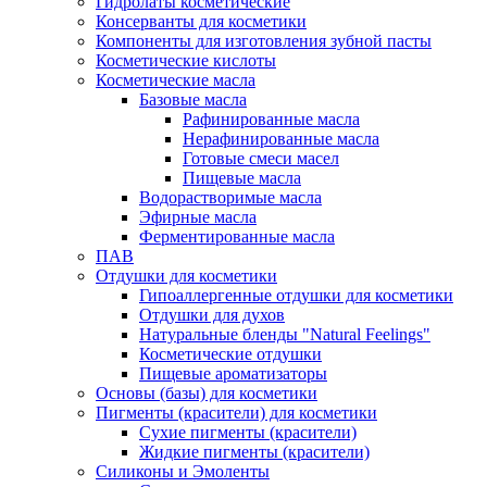
Гидролаты косметические
Консерванты для косметики
Компоненты для изготовления зубной пасты
Косметические кислоты
Косметические масла
Базовые масла
Рафинированные масла
Нерафинированные масла
Готовые смеси масел
Пищевые масла
Водорастворимые масла
Эфирные масла
Ферментированные масла
ПАВ
Отдушки для косметики
Гипоаллергенные отдушки для косметики
Отдушки для духов
Натуральные бленды "Natural Feelings"
Косметические отдушки
Пищевые ароматизаторы
Основы (базы) для косметики
Пигменты (красители) для косметики
Сухие пигменты (красители)
Жидкие пигменты (красители)
Силиконы и Эмоленты