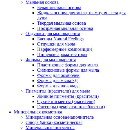
Мыльная основа
Белая мыльная основа
Жидкая основа для мыла, шампуня, геля для
душа
Твердая мыльная основа
Прозрачная мыльная основа
Отдушки для мыловарения
Бленды Natural Feelings
Отдушки для мыла
Парфюмерные композиции
Пищевые ароматизаторы
Формы для мыловарения
Пластиковые формы для мыла
Силиконовые формы для мыла
Формы для бомбочек
Формы для мыла 3Д
Формы для шоколада
Пигменты (красители) для мыла
Жидкие пигменты (красители)
Сухие пигменты (красители)
Глиттеры (декоративные блестки)
Минеральная косметика
Минеральная основа/наполнитель
Слюда (мика) косметическая
Минеральные пигменты