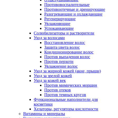
Противовоспалительные
Противоотечные и дренирующие
Разогревающие и охлаждающие
Регенерирующие
Увлажняющие
Успокаивающие
Солюбилизаторы и растворители
Уход за волосами
Восстановление волос
Защита цвета волос
Кондиционирование волос
Против выпадения волос
Против перхоти
Увлажнение волос
Уход за жирной кожей (акне, прыщи)
Уход за зрелой кожей
Уход за кожей век
Против мимических морщин
Против отеков
Против темных кругов
Функциональные наполнители для
косметики
Хелаторы, регуляторы кислотности
Витамины и минералы