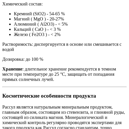
Химический состав:
Кремний (SiO2) - 54-65 %
Магний ( MgO ) - 20-27%
Алюминий ( Al2O3) - < 5%
Кальций ( CaO ) - < 3 %
Железо ( Fe2O3 ) - < 2%
Растворимость: диспергируется в основе или смешивается с
водой
Дозировка: до 100 %
Хранение
: длительное хранение рекомендуется в темном
месте при температуре до 25 °C, защищать от попадания
прямых солнечных лучей.
Косметические особенности продукта
Рассул является натуральным минеральным продуктом,
главным образом, состоящим из стевензита, и глиняной руды,
состоящей из силиката магния. Минералогический и
химический контроль регулярно проводятся экспертами для
такого продукта как Рассул согласно стандартам, точно