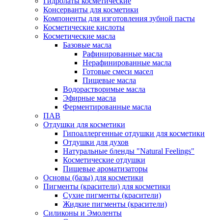
Гидролаты косметические
Консерванты для косметики
Компоненты для изготовления зубной пасты
Косметические кислоты
Косметические масла
Базовые масла
Рафинированные масла
Нерафинированные масла
Готовые смеси масел
Пищевые масла
Водорастворимые масла
Эфирные масла
Ферментированные масла
ПАВ
Отдушки для косметики
Гипоаллергенные отдушки для косметики
Отдушки для духов
Натуральные бленды "Natural Feelings"
Косметические отдушки
Пищевые ароматизаторы
Основы (базы) для косметики
Пигменты (красители) для косметики
Сухие пигменты (красители)
Жидкие пигменты (красители)
Силиконы и Эмоленты