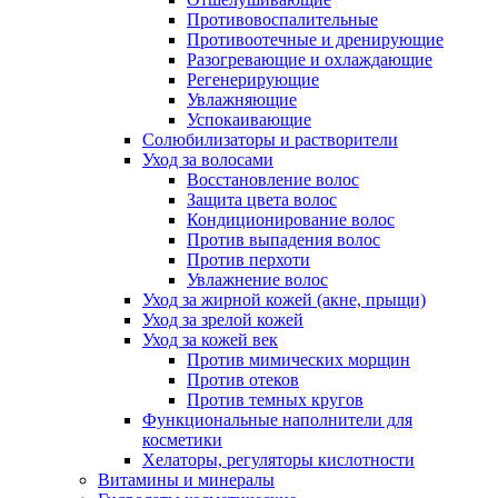
Противовоспалительные
Противоотечные и дренирующие
Разогревающие и охлаждающие
Регенерирующие
Увлажняющие
Успокаивающие
Солюбилизаторы и растворители
Уход за волосами
Восстановление волос
Защита цвета волос
Кондиционирование волос
Против выпадения волос
Против перхоти
Увлажнение волос
Уход за жирной кожей (акне, прыщи)
Уход за зрелой кожей
Уход за кожей век
Против мимических морщин
Против отеков
Против темных кругов
Функциональные наполнители для
косметики
Хелаторы, регуляторы кислотности
Витамины и минералы