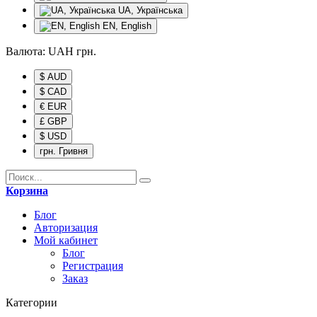
UA, Українська
EN, English
Валюта:
UAH
грн.
$ AUD
$ CAD
€ EUR
£ GBP
$ USD
грн. Гривня
Корзина
Блог
Авторизация
Мой кабинет
Блог
Регистрация
Заказ
Категории