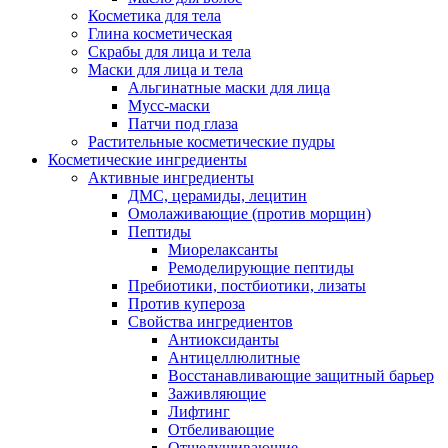
Косметика для тела
Глина косметическая
Скрабы для лица и тела
Маски для лица и тела
Альгинатные маски для лица
Мусс-маски
Патчи под глаза
Растительные косметические пудры
Косметические ингредиенты
Активные ингредиенты
ДМС, церамиды, лецитин
Омолаживающие (против морщин)
Пептиды
Миорелаксанты
Ремоделирующие пептиды
Пребиотики, постбиотики, лизаты
Против купероза
Свойства ингредиентов
Антиоксиданты
Антицеллюлитные
Восстанавливающие защитный барьер
Заживляющие
Лифтинг
Отбеливающие
Отшелушивающие