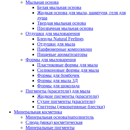
Мыльная основа
Белая мыльная основа
Жидкая основа для мыла, шампуня, геля для
душа
Твердая мыльная основа
Прозрачная мыльная основа
Отдушки для мыловарения
Бленды Natural Feelings
Отдушки для мыла
Парфюмерные композиции
Пищевые ароматизаторы
Формы для мыловарения
Пластиковые формы для мыла
Силиконовые формы для мыла
Формы для бомбочек
Формы для мыла 3Д
Формы для шоколада
Пигменты (красители) для мыла
Жидкие пигменты (красители)
Сухие пигменты (красители)
Глиттеры (декоративные блестки)
Минеральная косметика
Минеральная основа/наполнитель
Слюда (мика) косметическая
Минеральные пигменты