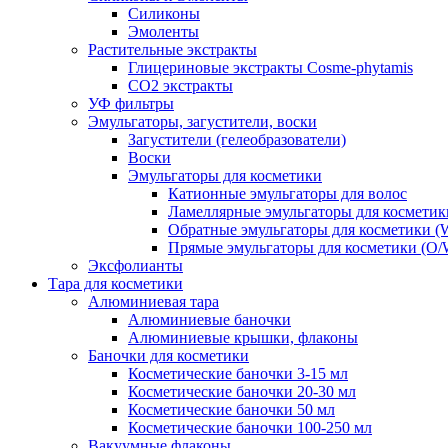
Силиконы
Эмоленты
Растительные экстракты
Глицериновые экстракты Cosme-phytamis
СО2 экстракты
УФ фильтры
Эмульгаторы, загустители, воски
Загустители (гелеобразователи)
Воски
Эмульгаторы для косметики
Катионные эмульгаторы для волос
Ламеллярные эмульгаторы для косметик
Обратные эмульгаторы для косметики (
Прямые эмульгаторы для косметики (O/
Эксфолианты
Тара для косметики
Алюминиевая тара
Алюминиевые баночки
Алюминиевые крышки, флаконы
Баночки для косметики
Косметические баночки 3-15 мл
Косметические баночки 20-30 мл
Косметические баночки 50 мл
Косметические баночки 100-250 мл
Вакуумные флаконы