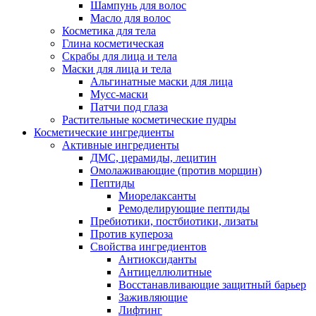
Шампунь для волос
Масло для волос
Косметика для тела
Глина косметическая
Скрабы для лица и тела
Маски для лица и тела
Альгинатные маски для лица
Мусс-маски
Патчи под глаза
Растительные косметические пудры
Косметические ингредиенты
Активные ингредиенты
ДМС, церамиды, лецитин
Омолаживающие (против морщин)
Пептиды
Миорелаксанты
Ремоделирующие пептиды
Пребиотики, постбиотики, лизаты
Против купероза
Свойства ингредиентов
Антиоксиданты
Антицеллюлитные
Восстанавливающие защитный барьер
Заживляющие
Лифтинг