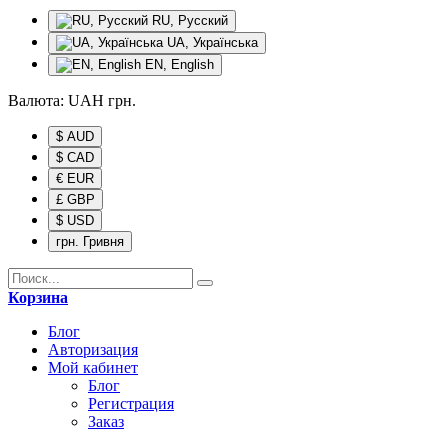
RU, Русский
UA, Українська
EN, English
Валюта:
UAH
грн.
$ AUD
$ CAD
€ EUR
£ GBP
$ USD
грн. Гривня
Корзина
Блог
Авторизация
Мой кабинет
Блог
Регистрация
Заказ