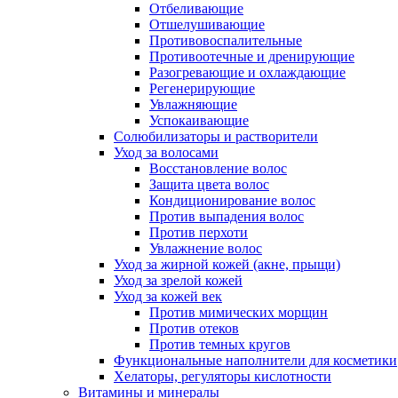
Отбеливающие
Отшелушивающие
Противовоспалительные
Противоотечные и дренирующие
Разогревающие и охлаждающие
Регенерирующие
Увлажняющие
Успокаивающие
Солюбилизаторы и растворители
Уход за волосами
Восстановление волос
Защита цвета волос
Кондиционирование волос
Против выпадения волос
Против перхоти
Увлажнение волос
Уход за жирной кожей (акне, прыщи)
Уход за зрелой кожей
Уход за кожей век
Против мимических морщин
Против отеков
Против темных кругов
Функциональные наполнители для косметики
Хелаторы, регуляторы кислотности
Витамины и минералы