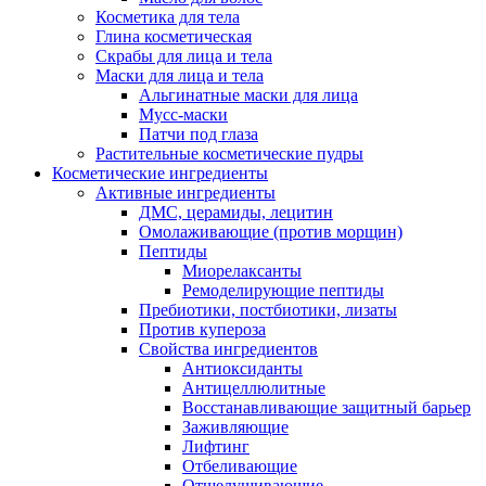
Косметика для тела
Глина косметическая
Скрабы для лица и тела
Маски для лица и тела
Альгинатные маски для лица
Мусс-маски
Патчи под глаза
Растительные косметические пудры
Косметические ингредиенты
Активные ингредиенты
ДМС, церамиды, лецитин
Омолаживающие (против морщин)
Пептиды
Миорелаксанты
Ремоделирующие пептиды
Пребиотики, постбиотики, лизаты
Против купероза
Свойства ингредиентов
Антиоксиданты
Антицеллюлитные
Восстанавливающие защитный барьер
Заживляющие
Лифтинг
Отбеливающие
Отшелушивающие