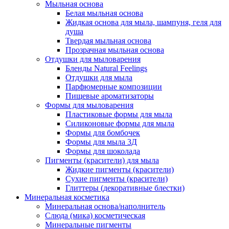
Мыльная основа
Белая мыльная основа
Жидкая основа для мыла, шампуня, геля для
душа
Твердая мыльная основа
Прозрачная мыльная основа
Отдушки для мыловарения
Бленды Natural Feelings
Отдушки для мыла
Парфюмерные композиции
Пищевые ароматизаторы
Формы для мыловарения
Пластиковые формы для мыла
Силиконовые формы для мыла
Формы для бомбочек
Формы для мыла 3Д
Формы для шоколада
Пигменты (красители) для мыла
Жидкие пигменты (красители)
Сухие пигменты (красители)
Глиттеры (декоративные блестки)
Минеральная косметика
Минеральная основа/наполнитель
Слюда (мика) косметическая
Минеральные пигменты