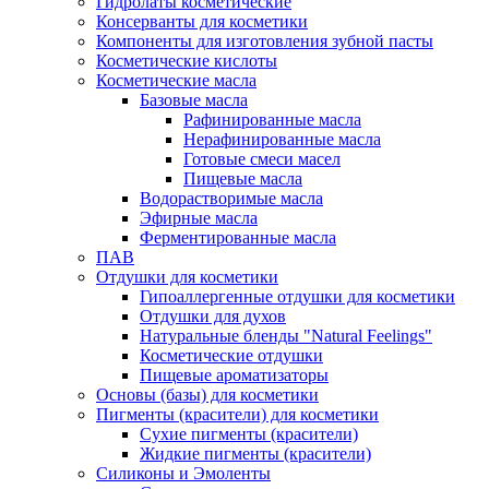
Гидролаты косметические
Консерванты для косметики
Компоненты для изготовления зубной пасты
Косметические кислоты
Косметические масла
Базовые масла
Рафинированные масла
Нерафинированные масла
Готовые смеси масел
Пищевые масла
Водорастворимые масла
Эфирные масла
Ферментированные масла
ПАВ
Отдушки для косметики
Гипоаллергенные отдушки для косметики
Отдушки для духов
Натуральные бленды "Natural Feelings"
Косметические отдушки
Пищевые ароматизаторы
Основы (базы) для косметики
Пигменты (красители) для косметики
Сухие пигменты (красители)
Жидкие пигменты (красители)
Силиконы и Эмоленты