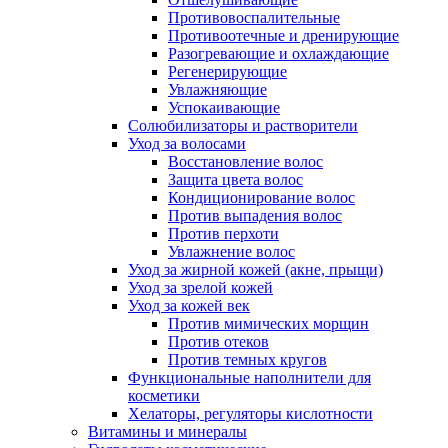
Противовоспалительные
Противоотечные и дренирующие
Разогревающие и охлаждающие
Регенерирующие
Увлажняющие
Успокаивающие
Солюбилизаторы и растворители
Уход за волосами
Восстановление волос
Защита цвета волос
Кондиционирование волос
Против выпадения волос
Против перхоти
Увлажнение волос
Уход за жирной кожей (акне, прыщи)
Уход за зрелой кожей
Уход за кожей век
Против мимических морщин
Против отеков
Против темных кругов
Функциональные наполнители для
косметики
Хелаторы, регуляторы кислотности
Витамины и минералы