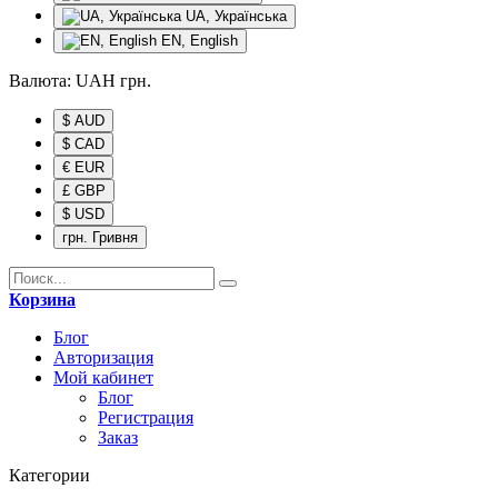
UA, Українська
EN, English
Валюта:
UAH
грн.
$ AUD
$ CAD
€ EUR
£ GBP
$ USD
грн. Гривня
Корзина
Блог
Авторизация
Мой кабинет
Блог
Регистрация
Заказ
Категории