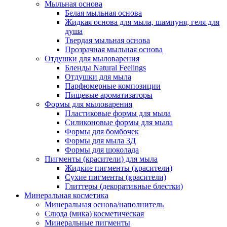
Мыльная основа
Белая мыльная основа
Жидкая основа для мыла, шампуня, геля для
душа
Твердая мыльная основа
Прозрачная мыльная основа
Отдушки для мыловарения
Бленды Natural Feelings
Отдушки для мыла
Парфюмерные композиции
Пищевые ароматизаторы
Формы для мыловарения
Пластиковые формы для мыла
Силиконовые формы для мыла
Формы для бомбочек
Формы для мыла 3Д
Формы для шоколада
Пигменты (красители) для мыла
Жидкие пигменты (красители)
Сухие пигменты (красители)
Глиттеры (декоративные блестки)
Минеральная косметика
Минеральная основа/наполнитель
Слюда (мика) косметическая
Минеральные пигменты