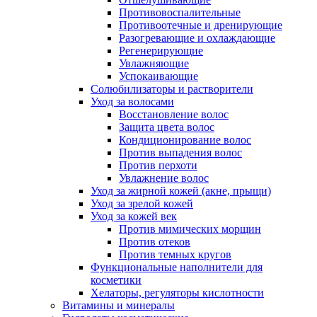
Противовоспалительные
Противоотечные и дренирующие
Разогревающие и охлаждающие
Регенерирующие
Увлажняющие
Успокаивающие
Солюбилизаторы и растворители
Уход за волосами
Восстановление волос
Защита цвета волос
Кондиционирование волос
Против выпадения волос
Против перхоти
Увлажнение волос
Уход за жирной кожей (акне, прыщи)
Уход за зрелой кожей
Уход за кожей век
Против мимических морщин
Против отеков
Против темных кругов
Функциональные наполнители для
косметики
Хелаторы, регуляторы кислотности
Витамины и минералы