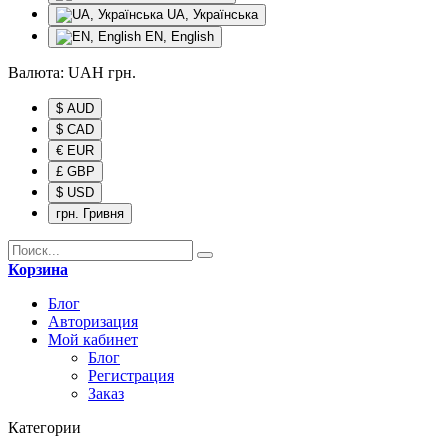
UA, Українська
EN, English
Валюта:
UAH
грн.
$ AUD
$ CAD
€ EUR
£ GBP
$ USD
грн. Гривня
Корзина
Блог
Авторизация
Мой кабинет
Блог
Регистрация
Заказ
Категории