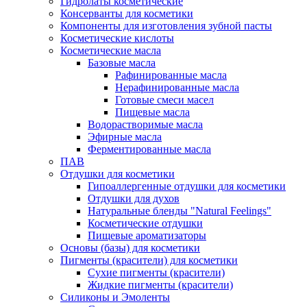
Гидролаты косметические
Консерванты для косметики
Компоненты для изготовления зубной пасты
Косметические кислоты
Косметические масла
Базовые масла
Рафинированные масла
Нерафинированные масла
Готовые смеси масел
Пищевые масла
Водорастворимые масла
Эфирные масла
Ферментированные масла
ПАВ
Отдушки для косметики
Гипоаллергенные отдушки для косметики
Отдушки для духов
Натуральные бленды "Natural Feelings"
Косметические отдушки
Пищевые ароматизаторы
Основы (базы) для косметики
Пигменты (красители) для косметики
Сухие пигменты (красители)
Жидкие пигменты (красители)
Силиконы и Эмоленты