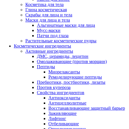
Косметика для тела
Глина косметическая
Скрабы для лица и тела
Маски для лица и тела
Альгинатные маски для лица
Мусс-маски
Патчи под глаза
Растительные косметические пудры
Косметические ингредиенты
Активные ингредиенты
ДМС, церамиды, лецитин
Омолаживающие (против морщин)
Пептиды
Миорелаксанты
Ремоделирующие пептиды
Пребиотики, постбиотики, лизаты
Против купероза
Свойства ингредиентов
Антиоксиданты
Антицеллюлитные
Восстанавливающие защитный барьер
Заживляющие
Лифтинг
Отбеливающие
Отшелушивающие