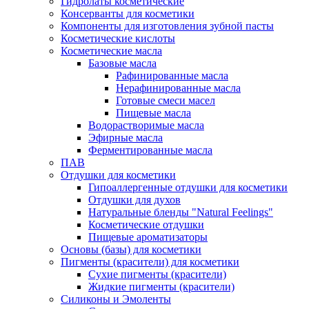
Гидролаты косметические
Консерванты для косметики
Компоненты для изготовления зубной пасты
Косметические кислоты
Косметические масла
Базовые масла
Рафинированные масла
Нерафинированные масла
Готовые смеси масел
Пищевые масла
Водорастворимые масла
Эфирные масла
Ферментированные масла
ПАВ
Отдушки для косметики
Гипоаллергенные отдушки для косметики
Отдушки для духов
Натуральные бленды "Natural Feelings"
Косметические отдушки
Пищевые ароматизаторы
Основы (базы) для косметики
Пигменты (красители) для косметики
Сухие пигменты (красители)
Жидкие пигменты (красители)
Силиконы и Эмоленты