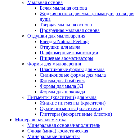
Мыльная основа
Белая мыльная основа
Жидкая основа для мыла, шампуня, геля для
душа
Твердая мыльная основа
Прозрачная мыльная основа
Отдушки для мыловарения
Бленды Natural Feelings
Отдушки для мыла
Парфюмерные композиции
Пищевые ароматизаторы
Формы для мыловарения
Пластиковые формы для мыла
Силиконовые формы для мыла
Формы для бомбочек
Формы для мыла 3Д
Формы для шоколада
Пигменты (красители) для мыла
Жидкие пигменты (красители)
Сухие пигменты (красители)
Глиттеры (декоративные блестки)
Минеральная косметика
Минеральная основа/наполнитель
Слюда (мика) косметическая
Минеральные пигменты