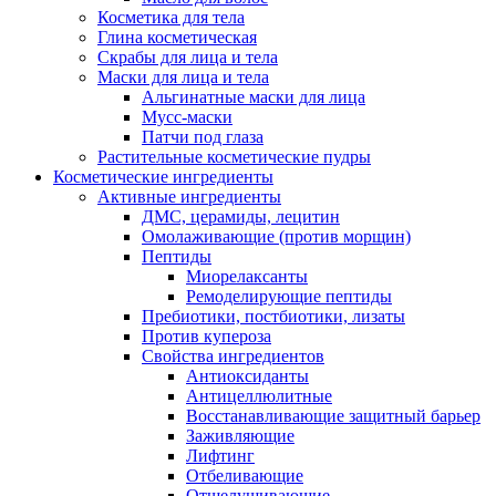
Косметика для тела
Глина косметическая
Скрабы для лица и тела
Маски для лица и тела
Альгинатные маски для лица
Мусс-маски
Патчи под глаза
Растительные косметические пудры
Косметические ингредиенты
Активные ингредиенты
ДМС, церамиды, лецитин
Омолаживающие (против морщин)
Пептиды
Миорелаксанты
Ремоделирующие пептиды
Пребиотики, постбиотики, лизаты
Против купероза
Свойства ингредиентов
Антиоксиданты
Антицеллюлитные
Восстанавливающие защитный барьер
Заживляющие
Лифтинг
Отбеливающие
Отшелушивающие