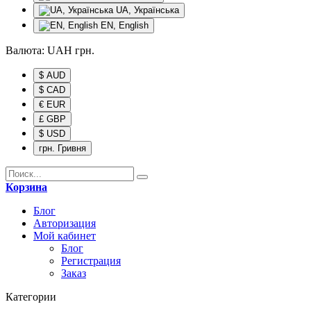
UA, Українська
EN, English
Валюта:
UAH
грн.
$ AUD
$ CAD
€ EUR
£ GBP
$ USD
грн. Гривня
Корзина
Блог
Авторизация
Мой кабинет
Блог
Регистрация
Заказ
Категории