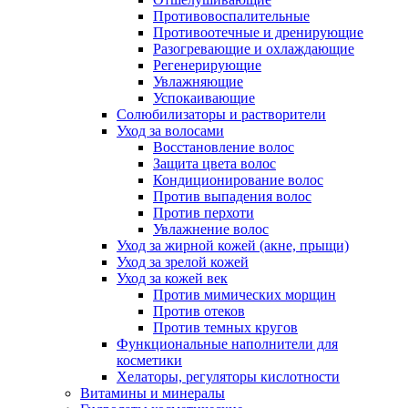
Противовоспалительные
Противоотечные и дренирующие
Разогревающие и охлаждающие
Регенерирующие
Увлажняющие
Успокаивающие
Солюбилизаторы и растворители
Уход за волосами
Восстановление волос
Защита цвета волос
Кондиционирование волос
Против выпадения волос
Против перхоти
Увлажнение волос
Уход за жирной кожей (акне, прыщи)
Уход за зрелой кожей
Уход за кожей век
Против мимических морщин
Против отеков
Против темных кругов
Функциональные наполнители для
косметики
Хелаторы, регуляторы кислотности
Витамины и минералы