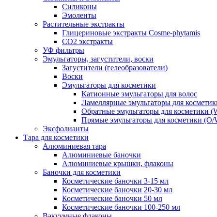
Силиконы
Эмоленты
Растительные экстракты
Глицериновые экстракты Cosme-phytamis
СО2 экстракты
УФ фильтры
Эмульгаторы, загустители, воски
Загустители (гелеобразователи)
Воски
Эмульгаторы для косметики
Катионные эмульгаторы для волос
Ламеллярные эмульгаторы для косметик
Обратные эмульгаторы для косметики (
Прямые эмульгаторы для косметики (O/
Эксфолианты
Тара для косметики
Алюминиевая тара
Алюминиевые баночки
Алюминиевые крышки, флаконы
Баночки для косметики
Косметические баночки 3-15 мл
Косметические баночки 20-30 мл
Косметические баночки 50 мл
Косметические баночки 100-250 мл
Вакуумные флаконы