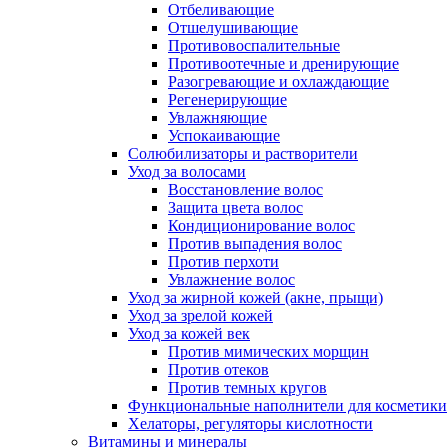
Отбеливающие
Отшелушивающие
Противовоспалительные
Противоотечные и дренирующие
Разогревающие и охлаждающие
Регенерирующие
Увлажняющие
Успокаивающие
Солюбилизаторы и растворители
Уход за волосами
Восстановление волос
Защита цвета волос
Кондиционирование волос
Против выпадения волос
Против перхоти
Увлажнение волос
Уход за жирной кожей (акне, прыщи)
Уход за зрелой кожей
Уход за кожей век
Против мимических морщин
Против отеков
Против темных кругов
Функциональные наполнители для косметики
Хелаторы, регуляторы кислотности
Витамины и минералы