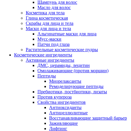
Шампунь для волос
Масло для волос
Косметика для тела
Глина косметическая
Скрабы для лица и тела
Маски для лица и тела
Альгинатные маски для лица
Мусс-маски
Патчи под глаза
Растительные косметические пудры
Косметические ингредиенты
Активные ингредиенты
ДМС, церамиды, лецитин
Омолаживающие (против морщин)
Пептиды
Миорелаксанты
Ремоделирующие пептиды
Пребиотики, постбиотики, лизаты
Против купероза
Свойства ингредиентов
Антиоксиданты
Антицеллюлитные
Восстанавливающие защитный барьер
Заживляющие
Лифтинг