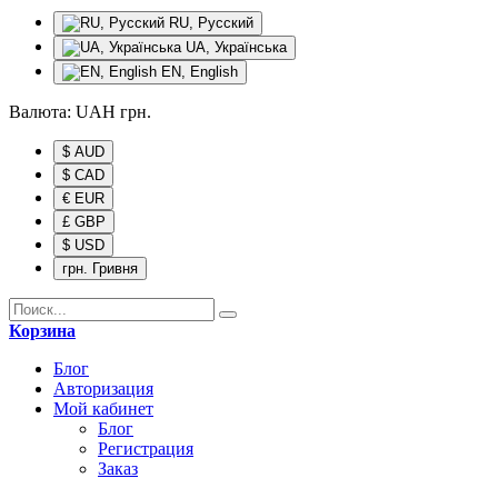
RU, Русский
UA, Українська
EN, English
Валюта:
UAH
грн.
$ AUD
$ CAD
€ EUR
£ GBP
$ USD
грн. Гривня
Корзина
Блог
Авторизация
Мой кабинет
Блог
Регистрация
Заказ