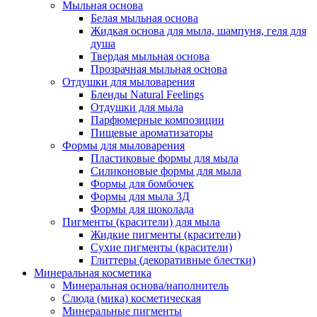
Мыльная основа
Белая мыльная основа
Жидкая основа для мыла, шампуня, геля для
душа
Твердая мыльная основа
Прозрачная мыльная основа
Отдушки для мыловарения
Бленды Natural Feelings
Отдушки для мыла
Парфюмерные композиции
Пищевые ароматизаторы
Формы для мыловарения
Пластиковые формы для мыла
Силиконовые формы для мыла
Формы для бомбочек
Формы для мыла 3Д
Формы для шоколада
Пигменты (красители) для мыла
Жидкие пигменты (красители)
Сухие пигменты (красители)
Глиттеры (декоративные блестки)
Минеральная косметика
Минеральная основа/наполнитель
Слюда (мика) косметическая
Минеральные пигменты