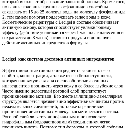
который вызывает образование защитной пленки. Кроме того,
полярные головные группы фосфолипидов способны
связывать от 15 до 25 молекул воды на молекулу фосфолипида
2, тем самым помогая поддерживать запас воды в коже.
Косметические рецептуры с Lecigel в составе обеспечивает
активную основу, которая способствует увлажняющему
эффекту (действие усиливается через 1 час после нанесения и
сохраняется до 8 часов) готового продукта и дополняет
действие активных ингредиентов формулы.
Lecigel как система доставки активных ингредиентов
Эффективность активного ингредиента зависит от его
свойств, концентрации, а также от его биодоступности,
которая напрямую связана со способностью активных
ингредиентов проникать через кожу в ее более глубокие слои.
Часто именно целостный роговой слой препятствует
проникновению активов. Его жесткая липидно-ламеллярная
структура является чрезвычайно эффективным щитом против
нежелательных соединений, но также ограничивает
проникновение активных молекул косметического состава.
Роговой слой является липофильным и не позволяет
гидрофильным (водорастворимым) соединениям легко
проникать внутрь. Поэтому тип формулы, в которой собраны