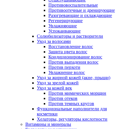
Противовоспалительные
Противоотечные и дренирующие
Разогревающие и охлаждающие
Регенерирующие
Увлажняющие
Успокаивающие
Солюбилизаторы и растворители
Уход за волосами
Восстановление волос
Защита цвета волос
Кондиционирование волос
Против выпадения волос
Против перхоти
Увлажнение волос
Уход за жирной кожей (акне, прыщи)
Уход за зрелой кожей
Уход за кожей век
Против мимических морщин
Против отеков
Против темных кругов
Функциональные наполнители для
косметики
Хелаторы, регуляторы кислотности
Витамины и минералы