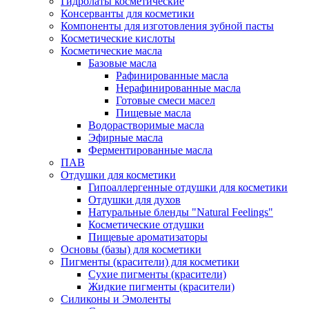
Гидролаты косметические
Консерванты для косметики
Компоненты для изготовления зубной пасты
Косметические кислоты
Косметические масла
Базовые масла
Рафинированные масла
Нерафинированные масла
Готовые смеси масел
Пищевые масла
Водорастворимые масла
Эфирные масла
Ферментированные масла
ПАВ
Отдушки для косметики
Гипоаллергенные отдушки для косметики
Отдушки для духов
Натуральные бленды "Natural Feelings"
Косметические отдушки
Пищевые ароматизаторы
Основы (базы) для косметики
Пигменты (красители) для косметики
Сухие пигменты (красители)
Жидкие пигменты (красители)
Силиконы и Эмоленты