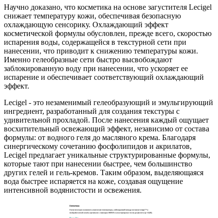
Научно доказано, что косметика на основе загустителя Lecigel
снижает температуру кожи, обеспечивая безопасную
охлаждающую сенсорику. Охлаждающий эффект
косметической формулы обусловлен, прежде всего, скоростью
испарения воды, содержащейся в текстурной сети при
нанесении, что приводит к снижению температуры кожи.
Именно гелеобразные сети быстро высвобождают
заблокированную воду при нанесении, что ускоряет ее
испарение и обеспечивает соответствующий охлаждающий
эффект.
Lecigel - это незаменимый гелеобразующий и эмульгирующий
ингредиент, разработанный для создания текстуры с
удивительной прохладой. После нанесения каждый ощущает
восхитительный освежающий эффект, независимо от состава
формулы: от водного геля до масляного крема. Благодаря
синергическому сочетанию фосфолипидов и акрилатов,
Lecigel предлагает уникальные структурированные формулы,
которые тают при нанесении быстрее, чем большинство
других гелей и гель-кремов. Таким образом, выделяющаяся
вода быстрее испаряется на коже, создавая ощущение
интенсивной водянистости и освежения.