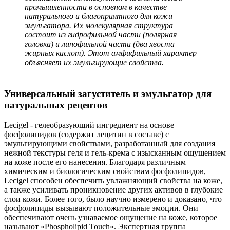
промышленности в основном в качестве
натурального и благоприятного для кожи
эмульгатора. Их молекулярная структура
состоит из гидрофильной части (полярная
головка) и липофильной части (два хвоста
жирных кислот). Этот амфифильный характер
объясняет их эмульгирующие свойства.
Универсальный загуститель и эмульгатор для
натуральных рецептов
Lecigel - гелеобразующий ингредиент на основе
фосфолипидов (содержит лецитин в составе) с
эмульгирующими свойствами, разработанный для создания
нежной текстуры геля и гель-крема с изысканным ощущением
на коже после его нанесения. Благодаря различным
химическим и биологическим свойствам фосфолипидов,
Lecigel способен обеспечить увлажняющий свойства на коже,
а также усиливать проникновение других активов в глубокие
слои кожи. Более того, было научно измерено и доказано, что
фосфолипиды вызывают положительные эмоции. Они
обеспечивают очень узнаваемое ощущение на коже, которое
называют «Phospholipid Touch». Экспертная группа