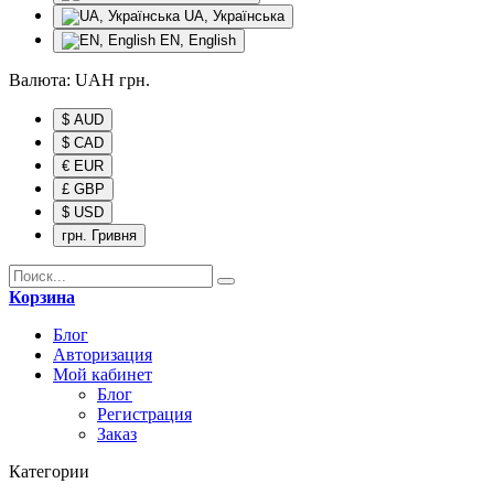
UA, Українська
EN, English
Валюта:
UAH
грн.
$ AUD
$ CAD
€ EUR
£ GBP
$ USD
грн. Гривня
Корзина
Блог
Авторизация
Мой кабинет
Блог
Регистрация
Заказ
Категории