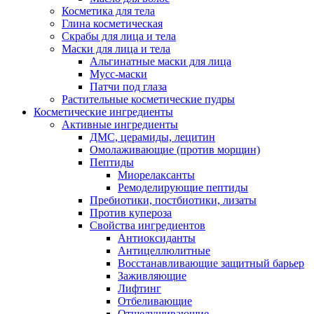
Косметика для тела
Глина косметическая
Скрабы для лица и тела
Маски для лица и тела
Альгинатные маски для лица
Мусс-маски
Патчи под глаза
Растительные косметические пудры
Косметические ингредиенты
Активные ингредиенты
ДМС, церамиды, лецитин
Омолаживающие (против морщин)
Пептиды
Миорелаксанты
Ремоделирующие пептиды
Пребиотики, постбиотики, лизаты
Против купероза
Свойства ингредиентов
Антиоксиданты
Антицеллюлитные
Восстанавливающие защитный барьер
Заживляющие
Лифтинг
Отбеливающие
Отшелушивающие