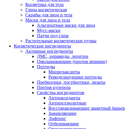
Косметика для тела
Глина косметическая
Скрабы для лица и тела
Маски для лица и тела
Альгинатные маски для лица
Мусс-маски
Патчи под глаза
Растительные косметические пудры
Косметические ингредиенты
Активные ингредиенты
ДМС, церамиды, лецитин
Омолаживающие (против морщин)
Пептиды
Миорелаксанты
Ремоделирующие пептиды
Пребиотики, постбиотики, лизаты
Против купероза
Свойства ингредиентов
Антиоксиданты
Антицеллюлитные
Восстанавливающие защитный барьер
Заживляющие
Лифтинг
Отбеливающие
Отшелушивающие