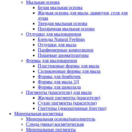
Мыльная основа
Белая мыльная основа
Жидкая основа для мыла, шампуня, геля для
душа
Твердая мыльная основа
Прозрачная мыльная основа
Отдушки для мыловарения
Бленды Natural Feelings
Отдушки для мыла
Парфюмерные композиции
Пищевые ароматизаторы
Формы для мыловарения
Пластиковые формы для мыла
Силиконовые формы для мыла
Формы для бомбочек
Формы для мыла 3Д
Формы для шоколада
Пигменты (красители) для мыла
Жидкие пигменты (красители)
Сухие пигменты (красители)
Глиттеры (декоративные блестки)
Минеральная косметика
Минеральная основа/наполнитель
Слюда (мика) косметическая
Минеральные пигменты