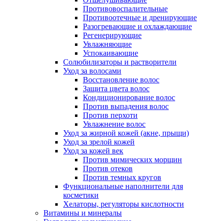
Противовоспалительные
Противоотечные и дренирующие
Разогревающие и охлаждающие
Регенерирующие
Увлажняющие
Успокаивающие
Солюбилизаторы и растворители
Уход за волосами
Восстановление волос
Защита цвета волос
Кондиционирование волос
Против выпадения волос
Против перхоти
Увлажнение волос
Уход за жирной кожей (акне, прыщи)
Уход за зрелой кожей
Уход за кожей век
Против мимических морщин
Против отеков
Против темных кругов
Функциональные наполнители для
косметики
Хелаторы, регуляторы кислотности
Витамины и минералы