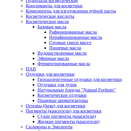
Гидролаты косметические
Консерванты для косметики
Компоненты для изготовления зубной пасты
Косметические кислоты
Косметические масла
Базовые масла
Рафинированные масла
Нерафинированные масла
Готовые смеси масел
Пищевые масла
Водорастворимые масла
Эфирные масла
Ферментированные масла
ПАВ
Отдушки для косметики
Гипоаллергенные отдушки для косметики
Отдушки для духов
Натуральные бленды "Natural Feelings"
Косметические отдушки
Пищевые ароматизаторы
Основы (базы) для косметики
Пигменты (красители) для косметики
Сухие пигменты (красители)
Жидкие пигменты (красители)
Силиконы и Эмоленты