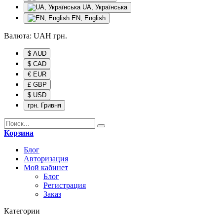
UA, Українська
EN, English
Валюта:
UAH
грн.
$ AUD
$ CAD
€ EUR
£ GBP
$ USD
грн. Гривня
Корзина
Блог
Авторизация
Мой кабинет
Блог
Регистрация
Заказ
Категории