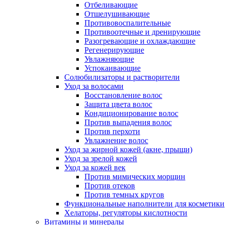
Отбеливающие
Отшелушивающие
Противовоспалительные
Противоотечные и дренирующие
Разогревающие и охлаждающие
Регенерирующие
Увлажняющие
Успокаивающие
Солюбилизаторы и растворители
Уход за волосами
Восстановление волос
Защита цвета волос
Кондиционирование волос
Против выпадения волос
Против перхоти
Увлажнение волос
Уход за жирной кожей (акне, прыщи)
Уход за зрелой кожей
Уход за кожей век
Против мимических морщин
Против отеков
Против темных кругов
Функциональные наполнители для косметики
Хелаторы, регуляторы кислотности
Витамины и минералы