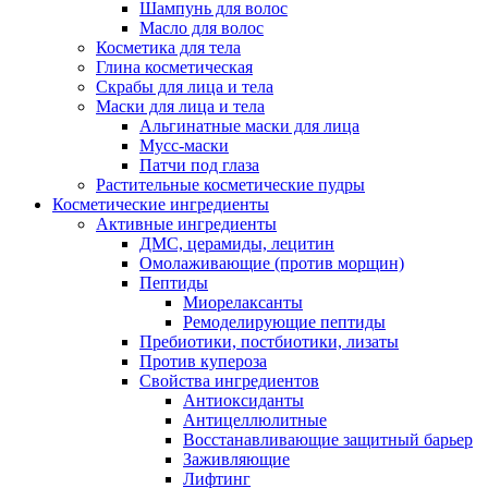
Шампунь для волос
Масло для волос
Косметика для тела
Глина косметическая
Скрабы для лица и тела
Маски для лица и тела
Альгинатные маски для лица
Мусс-маски
Патчи под глаза
Растительные косметические пудры
Косметические ингредиенты
Активные ингредиенты
ДМС, церамиды, лецитин
Омолаживающие (против морщин)
Пептиды
Миорелаксанты
Ремоделирующие пептиды
Пребиотики, постбиотики, лизаты
Против купероза
Свойства ингредиентов
Антиоксиданты
Антицеллюлитные
Восстанавливающие защитный барьер
Заживляющие
Лифтинг