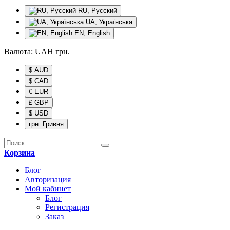
RU, Русский
UA, Українська
EN, English
Валюта:
UAH
грн.
$ AUD
$ CAD
€ EUR
£ GBP
$ USD
грн. Гривня
Корзина
Блог
Авторизация
Мой кабинет
Блог
Регистрация
Заказ