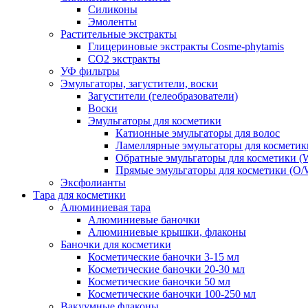
Силиконы
Эмоленты
Растительные экстракты
Глицериновые экстракты Cosme-phytamis
СО2 экстракты
УФ фильтры
Эмульгаторы, загустители, воски
Загустители (гелеобразователи)
Воски
Эмульгаторы для косметики
Катионные эмульгаторы для волос
Ламеллярные эмульгаторы для косметик
Обратные эмульгаторы для косметики (
Прямые эмульгаторы для косметики (O/
Эксфолианты
Тара для косметики
Алюминиевая тара
Алюминиевые баночки
Алюминиевые крышки, флаконы
Баночки для косметики
Косметические баночки 3-15 мл
Косметические баночки 20-30 мл
Косметические баночки 50 мл
Косметические баночки 100-250 мл
Вакуумные флаконы