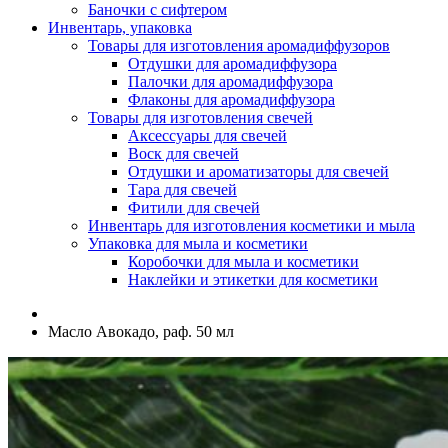
Баночки с сифтером
Инвентарь, упаковка
Товары для изготовления аромадиффузоров
Отдушки для аромадиффузора
Палочки для аромадиффузора
Флаконы для аромадиффузора
Товары для изготовления свечей
Аксессуары для свечей
Воск для свечей
Отдушки и ароматизаторы для свечей
Тара для свечей
Фитили для свечей
Инвентарь для изготовления косметики и мыла
Упаковка для мыла и косметики
Коробочки для мыла и косметики
Наклейки и этикетки для косметики
Масло Авокадо, раф. 50 мл