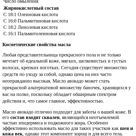
Число омыления
Жирнокислотный состав
С 18:1
Олеиновая кислота
С 16:0
Пальмитиновая кислота
С 18:2 Линолевая кислота
С 16:1 Пальмитолеиновая кислота
Косметические свойства масла
Любая представительница прекрасного пола и не только
мечтает об идеальной коже, мягких,
шелковистых и густых
волосах, крепких ноготках. Сегодня существует множество
средств по уходу за собой, однако цена на них часто
неоправданно высокая. Масло авокадо может стать
прекрасной альтернативой множеству баночек, хранящихся у
вас на полке, поскольку обладает обширным спектром
действия и, что самое главное, эффективностью.
Масло авокадо отлично подходит для заботы о вашей коже. В
его
состав входит сквален
, являющийся неотъемлемой
частью эпидермиса и подкожного жира. Особенно
эффективно использовать масло для таких участков как
шея и
кожа век
, однако этот компонент хорош и для всего тела.