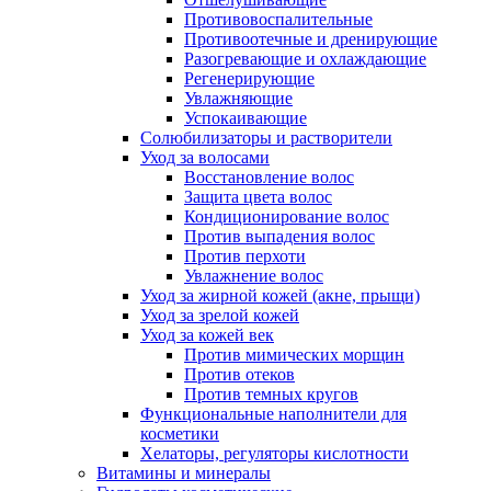
Противовоспалительные
Противоотечные и дренирующие
Разогревающие и охлаждающие
Регенерирующие
Увлажняющие
Успокаивающие
Солюбилизаторы и растворители
Уход за волосами
Восстановление волос
Защита цвета волос
Кондиционирование волос
Против выпадения волос
Против перхоти
Увлажнение волос
Уход за жирной кожей (акне, прыщи)
Уход за зрелой кожей
Уход за кожей век
Против мимических морщин
Против отеков
Против темных кругов
Функциональные наполнители для
косметики
Хелаторы, регуляторы кислотности
Витамины и минералы