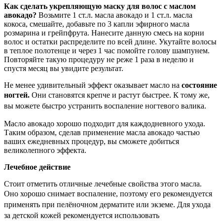
Как сделать укрепляющую маску для волос с маслом
авокадо?
Возьмите 1 ст.л. масла авокадо и 1 ст.л. масла
кокоса, смешайте, добавьте по 3 капли эфирного масла
розмарина и грейпфрута. Нанесите данную смесь на корни
волос и остатки распределите по всей длине. Укутайте волосы
в теплое полотенце и через 1 час помойте голову шампунем.
Повторяйте такую процедуру не реже 1 раза в неделю и
спустя месяц вы увидите результат.
Не менее удивительный эффект оказывает масло на
состояние
ногтей.
Они становятся крепче и
растут быстрее. К тому же,
вы можете быстро устранить воспаление ногтевого валика.
Масло авокадо хорошо подходит для каждодневного ухода.
Таким образом, сделав применение масла авокадо частью
ваших ежедневных процедур, вы сможете добиться
великолепного эффекта.
Лечебное действие
Стоит отметить отличные лечебные свойства этого масла.
Оно хорошо снимает воспаление, поэтому
его рекомендуется
применять при пелёночном дерматите или экземе.
Для ухода
за детской кожей рекомендуется использовать