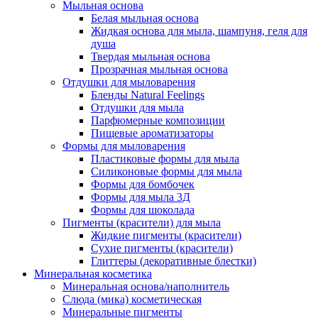
Мыльная основа
Белая мыльная основа
Жидкая основа для мыла, шампуня, геля для
душа
Твердая мыльная основа
Прозрачная мыльная основа
Отдушки для мыловарения
Бленды Natural Feelings
Отдушки для мыла
Парфюмерные композиции
Пищевые ароматизаторы
Формы для мыловарения
Пластиковые формы для мыла
Силиконовые формы для мыла
Формы для бомбочек
Формы для мыла 3Д
Формы для шоколада
Пигменты (красители) для мыла
Жидкие пигменты (красители)
Сухие пигменты (красители)
Глиттеры (декоративные блестки)
Минеральная косметика
Минеральная основа/наполнитель
Слюда (мика) косметическая
Минеральные пигменты