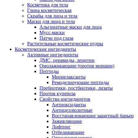
Косметика для тела
Глина косметическая
Скрабы для лица и тела
Маски для лица и тела
Альгинатные маски для лица
Мусс-маски
Патчи под глаза
Растительные косметические пудры
Косметические ингредиенты
Активные ингредиенты
ДМС, церамиды, лецитин
Омолаживающие (против морщин)
Пептиды
Миорелаксанты
Ремоделирующие пептиды
Пребиотики, постбиотики, лизаты
Против купероза
Свойства ингредиентов
Антиоксиданты
Антицеллюлитные
Восстанавливающие защитный барьер
Заживляющие
Лифтинг
Отбеливающие
Отшелушивающие