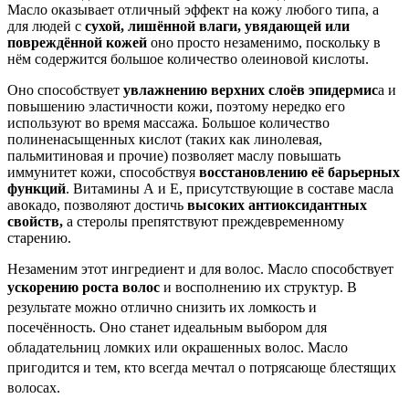
Масло оказ
ывает
отличный эффект на кожу любого типа, а
для людей с
сухой, лишённой влаги, увядающей или
повреждённой кожей
оно просто незаменимо, поскольку в
нём содержится большое количество олеиновой кислоты.
Оно способствует
увлажнению верхних слоёв эпидермис
а и
повышению эластичности кожи, поэтому нередко его
используют во время массажа. Большое количество
полиненасыщенных кислот (таких как линолевая,
пальмитиновая и прочие) позволяет маслу повышать
иммунитет кожи, способствуя
восстановлению её барьерных
функций
. Витамины А и Е, присутствующие в составе масла
авокадо, позволяют достичь
высоких антиоксидантных
свойств,
а стеролы препятствуют преждевременному
старению.
Незаменим этот ингредиент и для волос. Масло способствует
ускорению роста волос
и восполнению
их структур. В
результате можно отлично снизить
их
ломкость и
посечённость. Оно станет идеальным выбором для
обладательниц ломких или окрашенных волос. Масло
пригодится и тем, кто всегда мечтал о потрясающе блестящих
волосах.