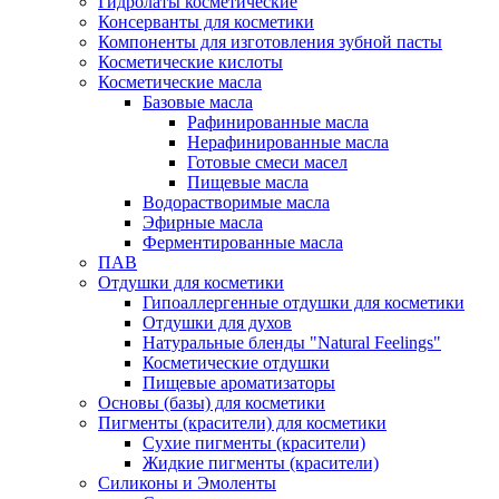
Гидролаты косметические
Консерванты для косметики
Компоненты для изготовления зубной пасты
Косметические кислоты
Косметические масла
Базовые масла
Рафинированные масла
Нерафинированные масла
Готовые смеси масел
Пищевые масла
Водорастворимые масла
Эфирные масла
Ферментированные масла
ПАВ
Отдушки для косметики
Гипоаллергенные отдушки для косметики
Отдушки для духов
Натуральные бленды "Natural Feelings"
Косметические отдушки
Пищевые ароматизаторы
Основы (базы) для косметики
Пигменты (красители) для косметики
Сухие пигменты (красители)
Жидкие пигменты (красители)
Силиконы и Эмоленты