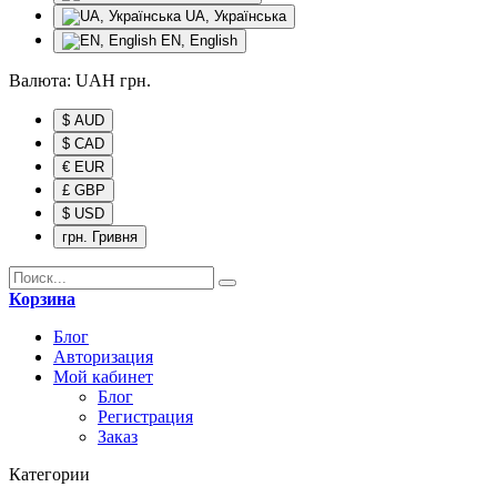
UA, Українська
EN, English
Валюта:
UAH
грн.
$ AUD
$ CAD
€ EUR
£ GBP
$ USD
грн. Гривня
Корзина
Блог
Авторизация
Мой кабинет
Блог
Регистрация
Заказ
Категории