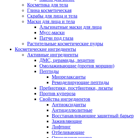
Косметика для тела
Глина косметическая
Скрабы для лица и тела
Маски для лица и тела
Альгинатные маски для лица
Мусс-маски
Патчи под глаза
Растительные косметические пудры
Косметические ингредиенты
Активные ингредиенты
ДМС, церамиды, лецитин
Омолаживающие (против морщин)
Пептиды
Миорелаксанты
Ремоделирующие пептиды
Пребиотики, постбиотики, лизаты
Против купероза
Свойства ингредиентов
Антиоксиданты
Антицеллюлитные
Восстанавливающие защитный барьер
Заживляющие
Лифтинг
Отбеливающие
Отшелушивающие