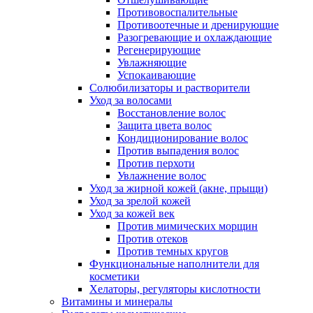
Противовоспалительные
Противоотечные и дренирующие
Разогревающие и охлаждающие
Регенерирующие
Увлажняющие
Успокаивающие
Солюбилизаторы и растворители
Уход за волосами
Восстановление волос
Защита цвета волос
Кондиционирование волос
Против выпадения волос
Против перхоти
Увлажнение волос
Уход за жирной кожей (акне, прыщи)
Уход за зрелой кожей
Уход за кожей век
Против мимических морщин
Против отеков
Против темных кругов
Функциональные наполнители для
косметики
Хелаторы, регуляторы кислотности
Витамины и минералы