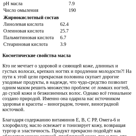
рН масла
7.9
Число омыления
190
Жирнокислотный состав
Линолевая кислота
62.4
Олеиновая кислота
25.7
Пальмитиновая кислота
6.7
Стеариновая кислота
3.9
Косметические свойства масла
Кто не мечтает о здоровой и сияющей коже, длинных и
густых волосах, крепких ногтях и продлении молодости?! На
пути к этой цели прекрасная половина скупает дорогие
уходовые продукты, в надежде, что чудо-средство позволит
одним махом решить множество проблем: от ломких ногтей,
до сухой кожи и безжизненных волос. Однако всё гениальное
создано природой. Именно она одарила нас источником
здоровья и красоты – виноградом, точнее, виноградной
косточкой.
Благодаря содержанию
витаминов Е, В, С РР, Омега-6 и
хлорофиллу,
масло освежает и тонизирует кожу, возвращая
тургор и эластичность. Продукт прекрасно подойдёт как