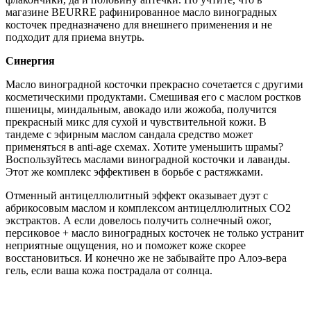
магазине
BEURRE
рафинированное масло виноградных
косточек предназначено для внешнего применения и не
подходит для приема внутрь.
Синергия
Масло виноградной косточки прекрасно сочетается с другими
косметическими продуктами. Смешивая его с маслом ростков
пшеницы, миндальным, авокадо или жожоба, получится
прекрасный микс для сухой и чувствительной кожи. В
тандеме с эфирным маслом сандала средство может
применяться в
anti
-
age
схемах. Хотите уменьшить шрамы?
Воспользуйтесь маслами виноградной косточки и лаванды.
Этот же комплекс эффективен в борьбе с растяжками.
Отменный антицеллюлитный эффект оказывает дуэт с
абрикосовым маслом и комплексом антицеллюлитных СО2
экстрактов. А если довелось получить солнечный ожог,
персиковое + масло виноградных косточек не только устранит
неприятные ощущения, но и поможет коже скорее
восстановиться. И конечно же не забывайте про Алоэ-вера
гель, если ваша кожа пострадала от солнца.