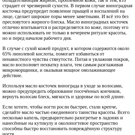
обладательницам жирной, проблемной кожи, так и тем, кто
страдает от чрезмерной сухости. В первом случае виноградная
косточка предупредит появление прыщей и воспалений на
лице, сделает широкие поры менее заметными. И всё это без
пресловутого жирного блеска. Масло виноградных косточек
отлично впитывается и распределяется по коже, поэтому его
можно использовать не только в вечернем ритуале красоты,
но и перед началом рабочего дня.
В случае с сухой кожей продукт, в котором содержится около
65% линолевой кислоты, помогает избавиться от
ненавистного чувства стянутости. Питая и увлажняя покров,
масло восполняет нехватку влаги, тем самым разглаживая
микроморщинки, и оказывая мощное омолаживающее
действие.
Используя масло косточек винограда в уходе за волосами,
можно предупредить образование посечённых кончиков,
вернуть волосам блеск, мягкость и здоровье по всей длине.
Если хотите, чтобы ногти росли быстрее, стали крепче,
сделайте масло частью ежедневного таинства красоты. Всего
несколько капель, предварительно разогретые в ладонях и
нанесённые на кутикулу и околоногтевое пространство
способны быстро восстановить повреждённую структуру
ногтя.