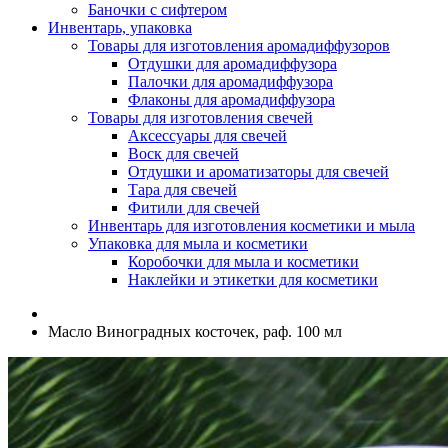
Баночки с сифтером
Инвентарь, упаковка
Товары для изготовления аромадиффузоров
Отдушки для аромадиффузора
Палочки для аромадиффузора
Флаконы для аромадиффузора
Товары для изготовления свечей
Аксессуары для свечей
Воск для свечей
Отдушки и ароматизаторы для свечей
Тара для свечей
Фитили для свечей
Инвентарь для изготовления косметики и мыла
Упаковка для мыла и косметики
Коробочки для мыла и косметики
Наклейки и этикетки для косметики
Масло Виноградных косточек, раф. 100 мл