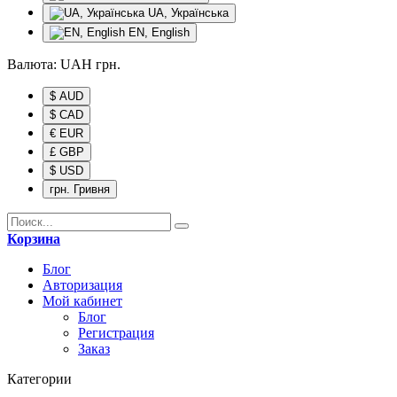
UA, Українська
EN, English
Валюта:
UAH
грн.
$ AUD
$ CAD
€ EUR
£ GBP
$ USD
грн. Гривня
Корзина
Блог
Авторизация
Мой кабинет
Блог
Регистрация
Заказ
Категории