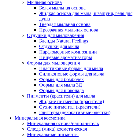
Мыльная основа
Белая мыльная основа
Жидкая основа для мыла, шампуня, геля для
душа
Твердая мыльная основа
Прозрачная мыльная основа
Отдушки для мыловарения
Бленды Natural Feelings
Отдушки для мыла
Парфюмерные композиции
Пищевые ароматизаторы
Формы для мыловарения
Пластиковые формы для мыла
Силиконовые формы для мыла
Формы для бомбочек
Формы для мыла 3Д
Формы для шоколада
Пигменты (красители) для мыла
Жидкие пигменты (красители)
Сухие пигменты (красители)
Глиттеры (декоративные блестки)
Минеральная косметика
Минеральная основа/наполнитель
Слюда (мика) косметическая
Минеральные пигменты