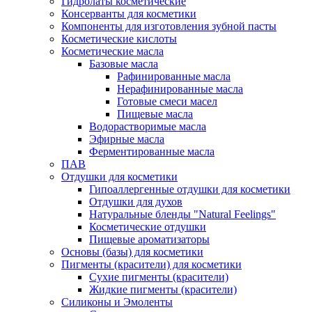
Гидролаты косметические
Консерванты для косметики
Компоненты для изготовления зубной пасты
Косметические кислоты
Косметические масла
Базовые масла
Рафинированные масла
Нерафинированные масла
Готовые смеси масел
Пищевые масла
Водорастворимые масла
Эфирные масла
Ферментированные масла
ПАВ
Отдушки для косметики
Гипоаллергенные отдушки для косметики
Отдушки для духов
Натуральные бленды "Natural Feelings"
Косметические отдушки
Пищевые ароматизаторы
Основы (базы) для косметики
Пигменты (красители) для косметики
Сухие пигменты (красители)
Жидкие пигменты (красители)
Силиконы и Эмоленты