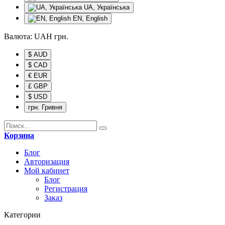
UA, Українська
EN, English
Валюта:
UAH
грн.
$ AUD
$ CAD
€ EUR
£ GBP
$ USD
грн. Гривня
Корзина
Блог
Авторизация
Мой кабинет
Блог
Регистрация
Заказ
Категории