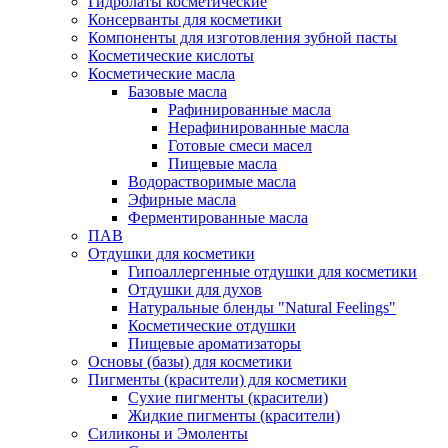
Гидролаты косметические
Консерванты для косметики
Компоненты для изготовления зубной пасты
Косметические кислоты
Косметические масла
Базовые масла
Рафинированные масла
Нерафинированные масла
Готовые смеси масел
Пищевые масла
Водорастворимые масла
Эфирные масла
Ферментированные масла
ПАВ
Отдушки для косметики
Гипоаллергенные отдушки для косметики
Отдушки для духов
Натуральные бленды "Natural Feelings"
Косметические отдушки
Пищевые ароматизаторы
Основы (базы) для косметики
Пигменты (красители) для косметики
Сухие пигменты (красители)
Жидкие пигменты (красители)
Силиконы и Эмоленты