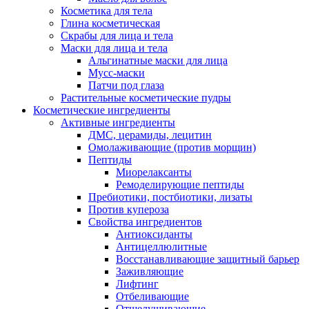
Косметика для тела
Глина косметическая
Скрабы для лица и тела
Маски для лица и тела
Альгинатные маски для лица
Мусс-маски
Патчи под глаза
Растительные косметические пудры
Косметические ингредиенты
Активные ингредиенты
ДМС, церамиды, лецитин
Омолаживающие (против морщин)
Пептиды
Миорелаксанты
Ремоделирующие пептиды
Пребиотики, постбиотики, лизаты
Против купероза
Свойства ингредиентов
Антиоксиданты
Антицеллюлитные
Восстанавливающие защитный барьер
Заживляющие
Лифтинг
Отбеливающие
Отшелушивающие