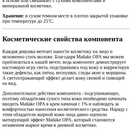
в основе или смешивает с сухими компонентами в
минеральной косметике.
Хранение
: в сухом темном месте в плотно закрытой упаковке
при температуре до 25˚С.
Косметические свойства компонента
Каждая девушка мечтает нанести косметику на лицо и
мгновенно стать моложе. Благодаря Matlake OPA мы можем
приблизиться к нашей мечте, ведь компонент демонстрирует
настоящую игру света, подстраиваясь под кожу и корректируя
такие дефекты, как пятна, веснушки, следы акне и морщины.
А светоотражающий эффект делает кожу свежей и сияющей
на вид.
Дополнительное действие компонента - подсушивающее,
поэтому обладателям сухого типа кожи необходимо начинать
вводить Matlake OPA в крем начиная с 1% и наблюдать за
комфортностью нанесения косметического средства. Наряду с
этим обладатели жирной кожи лица давно оценили
матирующий эффект Matlake OPA, который становится
незаменим жаркое время в дневной косметике.