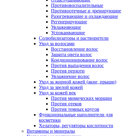
Противовоспалительные
Противоотечные и дренирующие
Разогревающие и охлаждающие
Регенерирующие
Увлажняющие
Успокаивающие
Солюбилизаторы и растворители
Уход за волосами
Восстановление волос
Защита цвета волос
Кондиционирование волос
Против выпадения волос
Против перхоти
Увлажнение волос
Уход за жирной кожей (акне, прыщи)
Уход за зрелой кожей
Уход за кожей век
Против мимических морщин
Против отеков
Против темных кругов
Функциональные наполнители для
косметики
Хелаторы, регуляторы кислотности
Витамины и минералы