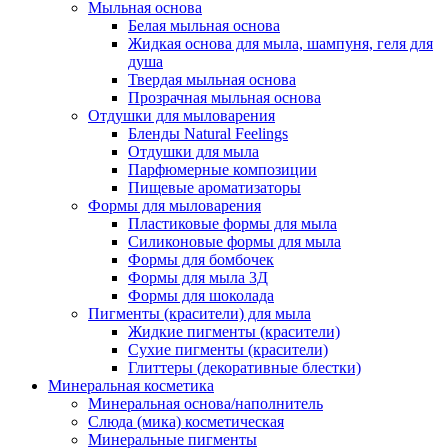
Мыльная основа
Белая мыльная основа
Жидкая основа для мыла, шампуня, геля для
душа
Твердая мыльная основа
Прозрачная мыльная основа
Отдушки для мыловарения
Бленды Natural Feelings
Отдушки для мыла
Парфюмерные композиции
Пищевые ароматизаторы
Формы для мыловарения
Пластиковые формы для мыла
Силиконовые формы для мыла
Формы для бомбочек
Формы для мыла 3Д
Формы для шоколада
Пигменты (красители) для мыла
Жидкие пигменты (красители)
Сухие пигменты (красители)
Глиттеры (декоративные блестки)
Минеральная косметика
Минеральная основа/наполнитель
Слюда (мика) косметическая
Минеральные пигменты