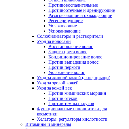
Противовоспалительные
Противоотечные и дренирующие
Разогревающие и охлаждающие
Регенерирующие
Увлажняющие
Успокаивающие
Солюбилизаторы и растворители
Уход за волосами
Восстановление волос
Защита цвета волос
Кондиционирование волос
Против выпадения волос
Против перхоти
Увлажнение волос
Уход за жирной кожей (акне, прыщи)
Уход за зрелой кожей
Уход за кожей век
Против мимических морщин
Против отеков
Против темных кругов
Функциональные наполнители для
косметики
Хелаторы, регуляторы кислотности
Витамины и минералы