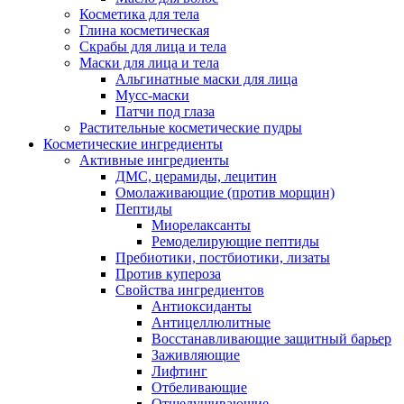
Косметика для тела
Глина косметическая
Скрабы для лица и тела
Маски для лица и тела
Альгинатные маски для лица
Мусс-маски
Патчи под глаза
Растительные косметические пудры
Косметические ингредиенты
Активные ингредиенты
ДМС, церамиды, лецитин
Омолаживающие (против морщин)
Пептиды
Миорелаксанты
Ремоделирующие пептиды
Пребиотики, постбиотики, лизаты
Против купероза
Свойства ингредиентов
Антиоксиданты
Антицеллюлитные
Восстанавливающие защитный барьер
Заживляющие
Лифтинг
Отбеливающие
Отшелушивающие