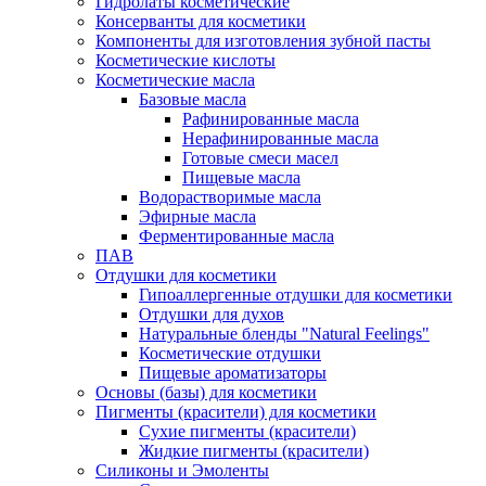
Гидролаты косметические
Консерванты для косметики
Компоненты для изготовления зубной пасты
Косметические кислоты
Косметические масла
Базовые масла
Рафинированные масла
Нерафинированные масла
Готовые смеси масел
Пищевые масла
Водорастворимые масла
Эфирные масла
Ферментированные масла
ПАВ
Отдушки для косметики
Гипоаллергенные отдушки для косметики
Отдушки для духов
Натуральные бленды "Natural Feelings"
Косметические отдушки
Пищевые ароматизаторы
Основы (базы) для косметики
Пигменты (красители) для косметики
Сухие пигменты (красители)
Жидкие пигменты (красители)
Силиконы и Эмоленты