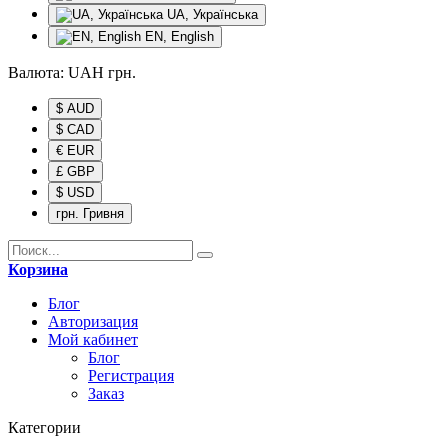
UA, Українська
EN, English
Валюта:
UAH
грн.
$ AUD
$ CAD
€ EUR
£ GBP
$ USD
грн. Гривня
Корзина
Блог
Авторизация
Мой кабинет
Блог
Регистрация
Заказ
Категории