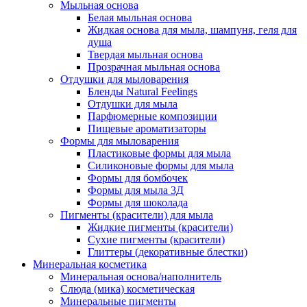
Мыльная основа
Белая мыльная основа
Жидкая основа для мыла, шампуня, геля для
душа
Твердая мыльная основа
Прозрачная мыльная основа
Отдушки для мыловарения
Бленды Natural Feelings
Отдушки для мыла
Парфюмерные композиции
Пищевые ароматизаторы
Формы для мыловарения
Пластиковые формы для мыла
Силиконовые формы для мыла
Формы для бомбочек
Формы для мыла 3Д
Формы для шоколада
Пигменты (красители) для мыла
Жидкие пигменты (красители)
Сухие пигменты (красители)
Глиттеры (декоративные блестки)
Минеральная косметика
Минеральная основа/наполнитель
Слюда (мика) косметическая
Минеральные пигменты