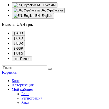
RU, Русский
UA, Українська
EN, English
Валюта:
UAH
грн.
$ AUD
$ CAD
€ EUR
£ GBP
$ USD
грн. Гривня
Корзина
Блог
Авторизация
Мой кабинет
Блог
Регистрация
Заказ