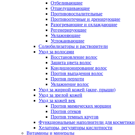
Отбеливающие
Отшелушивающие
Противовоспалительные
Противоотечные и дренирующие
Разогревающие и охлаждающие
Регенерирующие
Увлажняющие
Успокаивающие
Солюбилизаторы и растворители
Уход за волосами
Восстановление волос
Защита цвета волос
Кондиционирование волос
Против выпадения волос
Против перхоти
Увлажнение волос
Уход за жирной кожей (акне, прыщи)
Уход за зрелой кожей
Уход за кожей век
Против мимических морщин
Против отеков
Против темных кругов
Функциональные наполнители для косметики
Хелаторы, регуляторы кислотности
Витамины и минералы