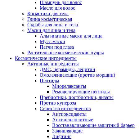
Шампунь для волос
Масло для волос
Косметика для тела
Глина косметическая
Скрабы для лица и тела
Маски для лица и тела
Альгинатные маски для лица
Мусс-маски
Патчи под глаза
Растительные косметические пудры
Косметические ингредиенты
Активные ингредиенты
ДМС, церамиды, лецитин
Омолаживающие (против морщин)
Пептиды
Миорелаксанты
Ремоделирующие пептиды
Пребиотики, постбиотики, лизаты
Против купероза
Свойства ингредиентов
Антиоксиданты
Антицеллюлитные
Восстанавливающие защитный барьер
Заживляющие
Лифтинг