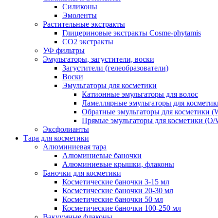
Силиконы
Эмоленты
Растительные экстракты
Глицериновые экстракты Cosme-phytamis
СО2 экстракты
УФ фильтры
Эмульгаторы, загустители, воски
Загустители (гелеобразователи)
Воски
Эмульгаторы для косметики
Катионные эмульгаторы для волос
Ламеллярные эмульгаторы для косметик
Обратные эмульгаторы для косметики (
Прямые эмульгаторы для косметики (O/
Эксфолианты
Тара для косметики
Алюминиевая тара
Алюминиевые баночки
Алюминиевые крышки, флаконы
Баночки для косметики
Косметические баночки 3-15 мл
Косметические баночки 20-30 мл
Косметические баночки 50 мл
Косметические баночки 100-250 мл
Вакуумные флаконы