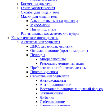
Косметика для тела
Глина косметическая
Скрабы для лица и тела
Маски для лица и тела
Альгинатные маски для лица
Мусс-маски
Патчи под глаза
Растительные косметические пудры
Косметические ингредиенты
Активные ингредиенты
ДМС, церамиды, лецитин
Омолаживающие (против морщин)
Пептиды
Миорелаксанты
Ремоделирующие пептиды
Пребиотики, постбиотики, лизаты
Против купероза
Свойства ингредиентов
Антиоксиданты
Антицеллюлитные
Восстанавливающие защитный барьер
Заживляющие
Лифтинг
Отбеливающие
Отшелушивающие