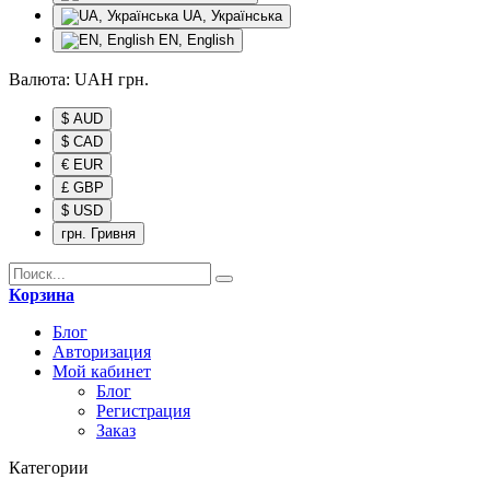
UA, Українська
EN, English
Валюта:
UAH
грн.
$ AUD
$ CAD
€ EUR
£ GBP
$ USD
грн. Гривня
Корзина
Блог
Авторизация
Мой кабинет
Блог
Регистрация
Заказ
Категории