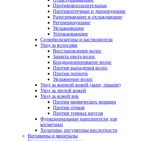
Противовоспалительные
Противоотечные и дренирующие
Разогревающие и охлаждающие
Регенерирующие
Увлажняющие
Успокаивающие
Солюбилизаторы и растворители
Уход за волосами
Восстановление волос
Защита цвета волос
Кондиционирование волос
Против выпадения волос
Против перхоти
Увлажнение волос
Уход за жирной кожей (акне, прыщи)
Уход за зрелой кожей
Уход за кожей век
Против мимических морщин
Против отеков
Против темных кругов
Функциональные наполнители для
косметики
Хелаторы, регуляторы кислотности
Витамины и минералы