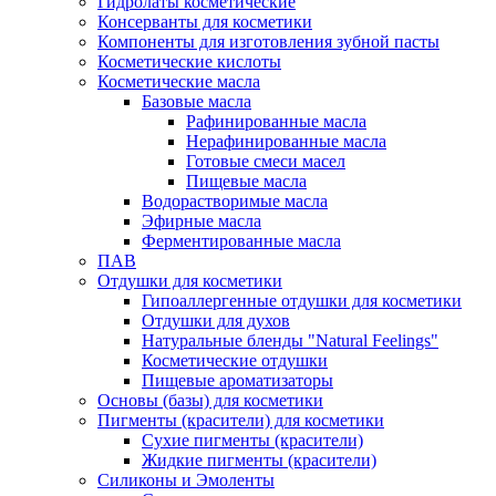
Гидролаты косметические
Консерванты для косметики
Компоненты для изготовления зубной пасты
Косметические кислоты
Косметические масла
Базовые масла
Рафинированные масла
Нерафинированные масла
Готовые смеси масел
Пищевые масла
Водорастворимые масла
Эфирные масла
Ферментированные масла
ПАВ
Отдушки для косметики
Гипоаллергенные отдушки для косметики
Отдушки для духов
Натуральные бленды "Natural Feelings"
Косметические отдушки
Пищевые ароматизаторы
Основы (базы) для косметики
Пигменты (красители) для косметики
Сухие пигменты (красители)
Жидкие пигменты (красители)
Силиконы и Эмоленты