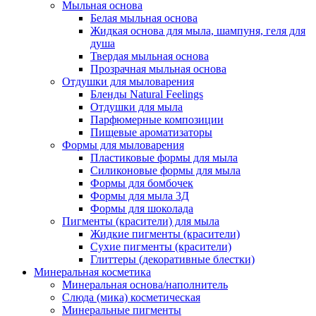
Мыльная основа
Белая мыльная основа
Жидкая основа для мыла, шампуня, геля для
душа
Твердая мыльная основа
Прозрачная мыльная основа
Отдушки для мыловарения
Бленды Natural Feelings
Отдушки для мыла
Парфюмерные композиции
Пищевые ароматизаторы
Формы для мыловарения
Пластиковые формы для мыла
Силиконовые формы для мыла
Формы для бомбочек
Формы для мыла 3Д
Формы для шоколада
Пигменты (красители) для мыла
Жидкие пигменты (красители)
Сухие пигменты (красители)
Глиттеры (декоративные блестки)
Минеральная косметика
Минеральная основа/наполнитель
Слюда (мика) косметическая
Минеральные пигменты