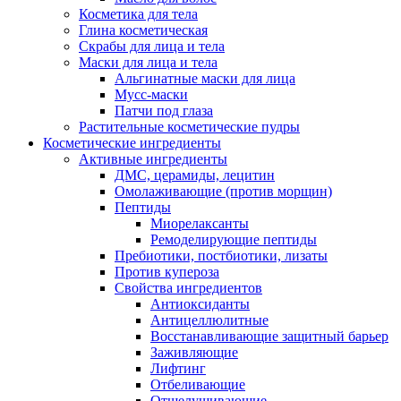
Косметика для тела
Глина косметическая
Скрабы для лица и тела
Маски для лица и тела
Альгинатные маски для лица
Мусс-маски
Патчи под глаза
Растительные косметические пудры
Косметические ингредиенты
Активные ингредиенты
ДМС, церамиды, лецитин
Омолаживающие (против морщин)
Пептиды
Миорелаксанты
Ремоделирующие пептиды
Пребиотики, постбиотики, лизаты
Против купероза
Свойства ингредиентов
Антиоксиданты
Антицеллюлитные
Восстанавливающие защитный барьер
Заживляющие
Лифтинг
Отбеливающие
Отшелушивающие