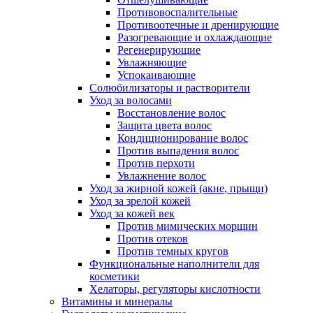
Противовоспалительные
Противоотечные и дренирующие
Разогревающие и охлаждающие
Регенерирующие
Увлажняющие
Успокаивающие
Солюбилизаторы и растворители
Уход за волосами
Восстановление волос
Защита цвета волос
Кондиционирование волос
Против выпадения волос
Против перхоти
Увлажнение волос
Уход за жирной кожей (акне, прыщи)
Уход за зрелой кожей
Уход за кожей век
Против мимических морщин
Против отеков
Против темных кругов
Функциональные наполнители для
косметики
Хелаторы, регуляторы кислотности
Витамины и минералы