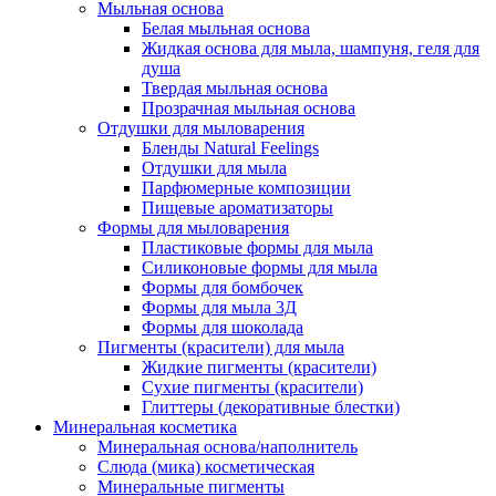
Мыльная основа
Белая мыльная основа
Жидкая основа для мыла, шампуня, геля для
душа
Твердая мыльная основа
Прозрачная мыльная основа
Отдушки для мыловарения
Бленды Natural Feelings
Отдушки для мыла
Парфюмерные композиции
Пищевые ароматизаторы
Формы для мыловарения
Пластиковые формы для мыла
Силиконовые формы для мыла
Формы для бомбочек
Формы для мыла 3Д
Формы для шоколада
Пигменты (красители) для мыла
Жидкие пигменты (красители)
Сухие пигменты (красители)
Глиттеры (декоративные блестки)
Минеральная косметика
Минеральная основа/наполнитель
Слюда (мика) косметическая
Минеральные пигменты