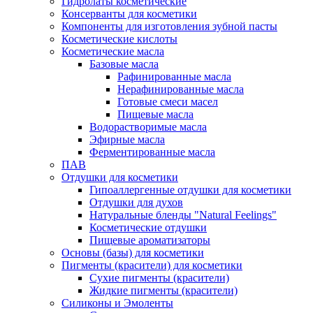
Гидролаты косметические
Консерванты для косметики
Компоненты для изготовления зубной пасты
Косметические кислоты
Косметические масла
Базовые масла
Рафинированные масла
Нерафинированные масла
Готовые смеси масел
Пищевые масла
Водорастворимые масла
Эфирные масла
Ферментированные масла
ПАВ
Отдушки для косметики
Гипоаллергенные отдушки для косметики
Отдушки для духов
Натуральные бленды "Natural Feelings"
Косметические отдушки
Пищевые ароматизаторы
Основы (базы) для косметики
Пигменты (красители) для косметики
Сухие пигменты (красители)
Жидкие пигменты (красители)
Силиконы и Эмоленты