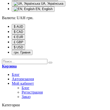
UA, Українська
EN, English
Валюта:
UAH
грн.
$ AUD
$ CAD
€ EUR
£ GBP
$ USD
грн. Гривня
Корзина
Блог
Авторизация
Мой кабинет
Блог
Регистрация
Заказ
Категории