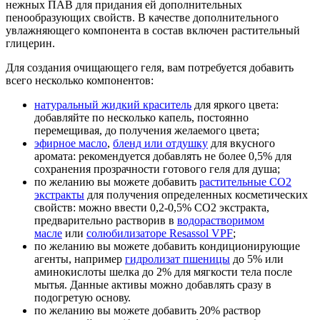
нежных ПАВ для придания ей дополнительных
пенообразующих свойств. В качестве дополнительного
увлажняющего компонента в состав включен растительный
глицерин.
Для создания очищающего геля, вам потребуется добавить
всего несколько компонентов:
натуральный жидкий краситель
для яркого цвета:
добавляйте по несколько капель, постоянно
перемещивая, до получения желаемого цвета;
эфирное масло
,
бленд или отдушку
для вкусного
аромата: рекомендуется добавлять не более 0,5% для
сохранения прозрачности готового геля для душа;
по желанию вы можете добавить
растительные СО2
экстракты
для получения определенных косметических
свойств: можно ввести 0,2-0,5% СО2 экстракта,
предварительно растворив в
водорастворимом
масле
или
солюбилизаторе Resassol VPF
;
по желанию вы можете добавить кондиционирующие
агенты, например
гидролизат пшеницы
до 5% или
аминокислоты шелка до 2% для мягкости тела после
мытья. Данные активы можно добавлять сразу в
подогретую основу.
по желанию вы можете добавить 20% раствор