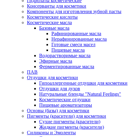
Гидролаты косметические
Консерванты для косметики
Компоненты для изготовления зубной пасты
Косметические кислоты
Косметические масла
Базовые масла
Рафинированные масла
Нерафинированные масла
Готовые смеси масел
Пищевые масла
Водорастворимые масла
Эфирные масла
Ферментированные масла
ПАВ
Отдушки для косметики
Гипоаллергенные отдушки для косметики
Отдушки для духов
Натуральные бленды "Natural Feelings"
Косметические отдушки
Пищевые ароматизаторы
Основы (базы) для косметики
Пигменты (красители) для косметики
Сухие пигменты (красители)
Жидкие пигменты (красители)
Силиконы и Эмоленты