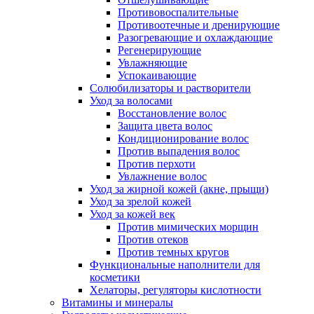
Противовоспалительные
Противоотечные и дренирующие
Разогревающие и охлаждающие
Регенерирующие
Увлажняющие
Успокаивающие
Солюбилизаторы и растворители
Уход за волосами
Восстановление волос
Защита цвета волос
Кондиционирование волос
Против выпадения волос
Против перхоти
Увлажнение волос
Уход за жирной кожей (акне, прыщи)
Уход за зрелой кожей
Уход за кожей век
Против мимических морщин
Против отеков
Против темных кругов
Функциональные наполнители для
косметики
Хелаторы, регуляторы кислотности
Витамины и минералы