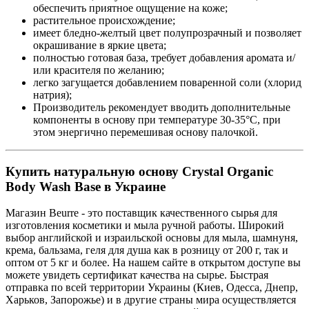
обеспечить приятное ощущение на коже;
растительное происхождение;
имеет бледно-желтый цвет полупрозрачный и позволяет
окрашивание в яркие цвета;
полностью готовая база, требует добавления аромата и/
или красителя по желанию;
легко загущается добавлением поваренной соли (хлорид
натрия);
Производитель рекомендует вводить дополнительные
компоненты в основу при температуре 30-35°С, при
этом энергично перемешивая основу палочкой.
Купить натуральную основу Crystal Organic
Body Wash Base в Украине
Магазин Beurre - это поставщик качественного сырья для
изготовления косметики и мыла ручной работы. Широкий
выбор английской и израильской основы для мыла, шамнуня,
крема, бальзама, геля для душа как в розницу от 200 г, так и
оптом от 5 кг и более. На нашем сайте в открытом доступе вы
можете увидеть сертификат качества на сырье. Быстрая
отправка по всей территории Украины (Киев, Одесса, Днепр,
Харьков, Запорожье) и в другие страны мира осуществляется