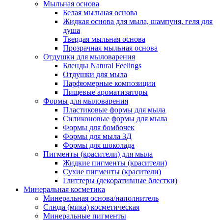
Мыльная основа
Белая мыльная основа
Жидкая основа для мыла, шампуня, геля для
душа
Твердая мыльная основа
Прозрачная мыльная основа
Отдушки для мыловарения
Бленды Natural Feelings
Отдушки для мыла
Парфюмерные композиции
Пищевые ароматизаторы
Формы для мыловарения
Пластиковые формы для мыла
Силиконовые формы для мыла
Формы для бомбочек
Формы для мыла 3Д
Формы для шоколада
Пигменты (красители) для мыла
Жидкие пигменты (красители)
Сухие пигменты (красители)
Глиттеры (декоративные блестки)
Минеральная косметика
Минеральная основа/наполнитель
Слюда (мика) косметическая
Минеральные пигменты