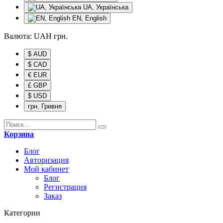
UA, Українська
EN, English
Валюта:
UAH
грн.
$ AUD
$ CAD
€ EUR
£ GBP
$ USD
грн. Гривня
Корзина
Блог
Авторизация
Мой кабинет
Блог
Регистрация
Заказ
Категории