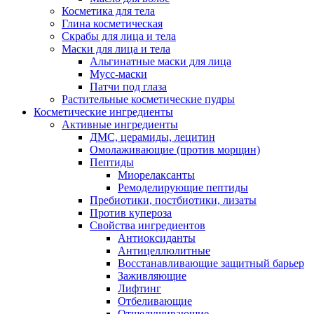
Косметика для тела
Глина косметическая
Скрабы для лица и тела
Маски для лица и тела
Альгинатные маски для лица
Мусс-маски
Патчи под глаза
Растительные косметические пудры
Косметические ингредиенты
Активные ингредиенты
ДМС, церамиды, лецитин
Омолаживающие (против морщин)
Пептиды
Миорелаксанты
Ремоделирующие пептиды
Пребиотики, постбиотики, лизаты
Против купероза
Свойства ингредиентов
Антиоксиданты
Антицеллюлитные
Восстанавливающие защитный барьер
Заживляющие
Лифтинг
Отбеливающие
Отшелушивающие