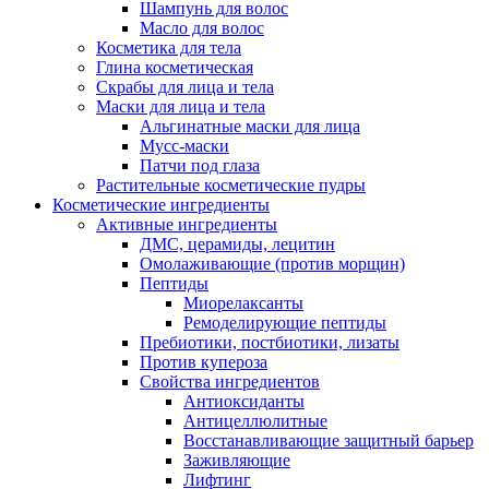
Шампунь для волос
Масло для волос
Косметика для тела
Глина косметическая
Скрабы для лица и тела
Маски для лица и тела
Альгинатные маски для лица
Мусс-маски
Патчи под глаза
Растительные косметические пудры
Косметические ингредиенты
Активные ингредиенты
ДМС, церамиды, лецитин
Омолаживающие (против морщин)
Пептиды
Миорелаксанты
Ремоделирующие пептиды
Пребиотики, постбиотики, лизаты
Против купероза
Свойства ингредиентов
Антиоксиданты
Антицеллюлитные
Восстанавливающие защитный барьер
Заживляющие
Лифтинг