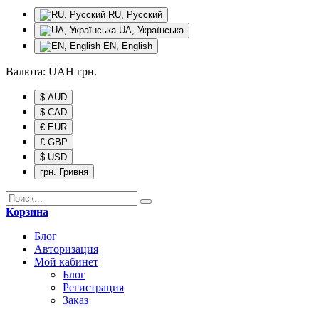
RU, Русский
UA, Українська
EN, English
Валюта:
UAH
грн.
$ AUD
$ CAD
€ EUR
£ GBP
$ USD
грн. Гривня
Корзина
Блог
Авторизация
Мой кабинет
Блог
Регистрация
Заказ