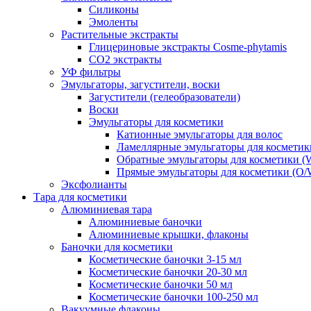
Силиконы
Эмоленты
Растительные экстракты
Глицериновые экстракты Cosme-phytamis
СО2 экстракты
УФ фильтры
Эмульгаторы, загустители, воски
Загустители (гелеобразователи)
Воски
Эмульгаторы для косметики
Катионные эмульгаторы для волос
Ламеллярные эмульгаторы для косметик
Обратные эмульгаторы для косметики (
Прямые эмульгаторы для косметики (O/
Эксфолианты
Тара для косметики
Алюминиевая тара
Алюминиевые баночки
Алюминиевые крышки, флаконы
Баночки для косметики
Косметические баночки 3-15 мл
Косметические баночки 20-30 мл
Косметические баночки 50 мл
Косметические баночки 100-250 мл
Вакуумные флаконы