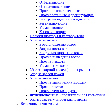
Отбеливающие
Отшелушивающие
Противовоспалительные
Противоотечные и дренирующие
Разогревающие и охлаждающие
Регенерирующие
Увлажняющие
Успокаивающие
Солюбилизаторы и растворители
Уход за волосами
Восстановление волос
Защита цвета волос
Кондиционирование волос
Против выпадения волос
Против перхоти
Увлажнение волос
Уход за жирной кожей (акне, прыщи)
Уход за зрелой кожей
Уход за кожей век
Против мимических морщин
Против отеков
Против темных кругов
Функциональные наполнители для косметики
Хелаторы, регуляторы кислотности
Витамины и минералы