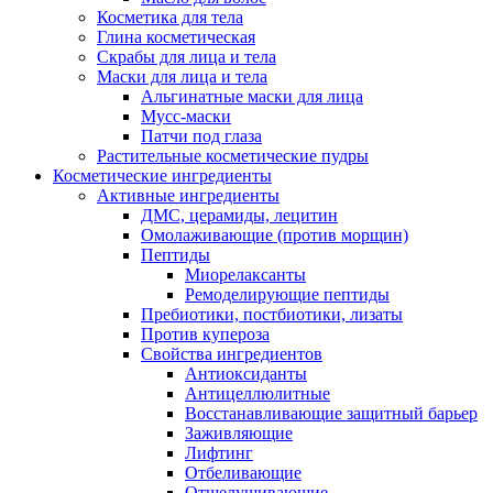
Косметика для тела
Глина косметическая
Скрабы для лица и тела
Маски для лица и тела
Альгинатные маски для лица
Мусс-маски
Патчи под глаза
Растительные косметические пудры
Косметические ингредиенты
Активные ингредиенты
ДМС, церамиды, лецитин
Омолаживающие (против морщин)
Пептиды
Миорелаксанты
Ремоделирующие пептиды
Пребиотики, постбиотики, лизаты
Против купероза
Свойства ингредиентов
Антиоксиданты
Антицеллюлитные
Восстанавливающие защитный барьер
Заживляющие
Лифтинг
Отбеливающие
Отшелушивающие