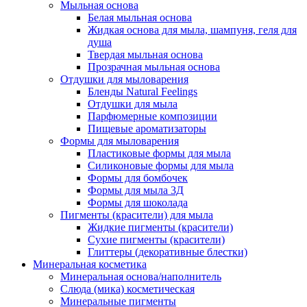
Мыльная основа
Белая мыльная основа
Жидкая основа для мыла, шампуня, геля для
душа
Твердая мыльная основа
Прозрачная мыльная основа
Отдушки для мыловарения
Бленды Natural Feelings
Отдушки для мыла
Парфюмерные композиции
Пищевые ароматизаторы
Формы для мыловарения
Пластиковые формы для мыла
Силиконовые формы для мыла
Формы для бомбочек
Формы для мыла 3Д
Формы для шоколада
Пигменты (красители) для мыла
Жидкие пигменты (красители)
Сухие пигменты (красители)
Глиттеры (декоративные блестки)
Минеральная косметика
Минеральная основа/наполнитель
Слюда (мика) косметическая
Минеральные пигменты