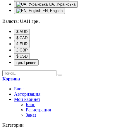
UA, Українська
EN, English
Валюта:
UAH
грн.
$ AUD
$ CAD
€ EUR
£ GBP
$ USD
грн. Гривня
Корзина
Блог
Авторизация
Мой кабинет
Блог
Регистрация
Заказ
Категории