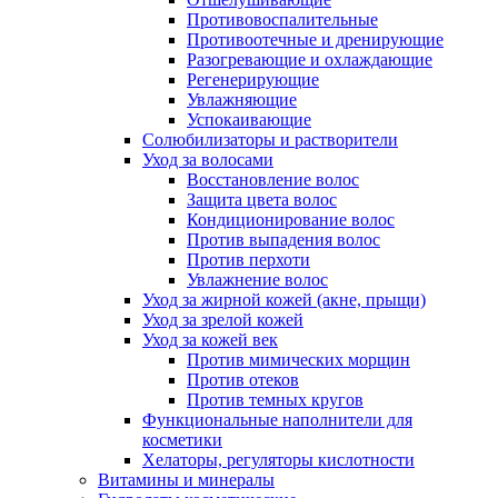
Противовоспалительные
Противоотечные и дренирующие
Разогревающие и охлаждающие
Регенерирующие
Увлажняющие
Успокаивающие
Солюбилизаторы и растворители
Уход за волосами
Восстановление волос
Защита цвета волос
Кондиционирование волос
Против выпадения волос
Против перхоти
Увлажнение волос
Уход за жирной кожей (акне, прыщи)
Уход за зрелой кожей
Уход за кожей век
Против мимических морщин
Против отеков
Против темных кругов
Функциональные наполнители для
косметики
Хелаторы, регуляторы кислотности
Витамины и минералы