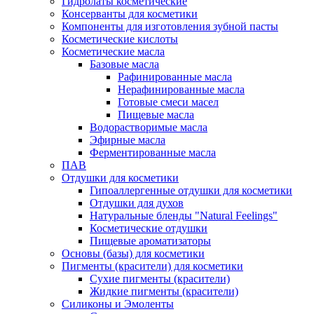
Гидролаты косметические
Консерванты для косметики
Компоненты для изготовления зубной пасты
Косметические кислоты
Косметические масла
Базовые масла
Рафинированные масла
Нерафинированные масла
Готовые смеси масел
Пищевые масла
Водорастворимые масла
Эфирные масла
Ферментированные масла
ПАВ
Отдушки для косметики
Гипоаллергенные отдушки для косметики
Отдушки для духов
Натуральные бленды "Natural Feelings"
Косметические отдушки
Пищевые ароматизаторы
Основы (базы) для косметики
Пигменты (красители) для косметики
Сухие пигменты (красители)
Жидкие пигменты (красители)
Силиконы и Эмоленты