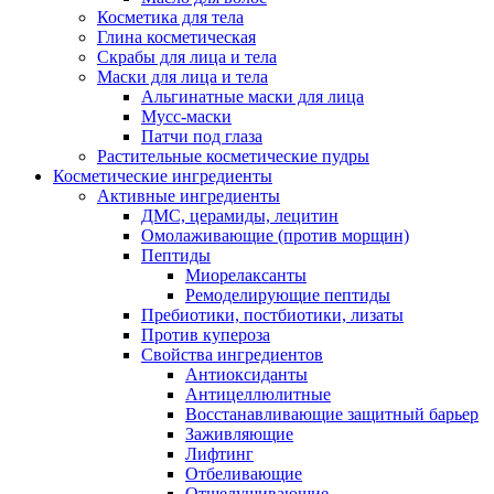
Косметика для тела
Глина косметическая
Скрабы для лица и тела
Маски для лица и тела
Альгинатные маски для лица
Мусс-маски
Патчи под глаза
Растительные косметические пудры
Косметические ингредиенты
Активные ингредиенты
ДМС, церамиды, лецитин
Омолаживающие (против морщин)
Пептиды
Миорелаксанты
Ремоделирующие пептиды
Пребиотики, постбиотики, лизаты
Против купероза
Свойства ингредиентов
Антиоксиданты
Антицеллюлитные
Восстанавливающие защитный барьер
Заживляющие
Лифтинг
Отбеливающие
Отшелушивающие