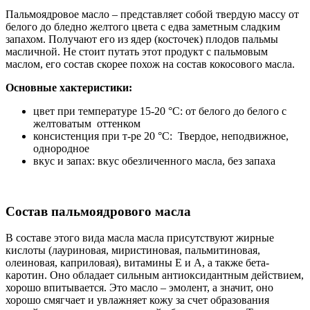
Пальмоядровое масло – представляет собой твердую массу от
белого до бледно желтого цвета с едва заметным сладким
запахом. Получают его из ядер (косточек) плодов пальмы
масличной. Не стоит путать этот продукт с пальмовым
маслом, его состав скорее похож на состав кокосового масла.
Основные хактеристики:
цвет при температуре 15-20 °С: от белого до белого с
желтоватым оттенком
консистенция при т-ре 20 °С: Твердое, неподвижное,
однородное
вкус и запах: вкус обезличенного масла, без запаха
Состав пальмоядрового масла
В составе этого вида масла масла присутствуют жирные
кислоты (лауриновая, миристиновая, пальмитиновая,
олеиновая, каприловая), витамины Е и А, а также бета-
каротин. Оно обладает сильным антиоксидантным действием,
хорошо впитывается. Это масло – эмолент, а значит, оно
хорошо смягчает и увлажняет кожу за счет образования