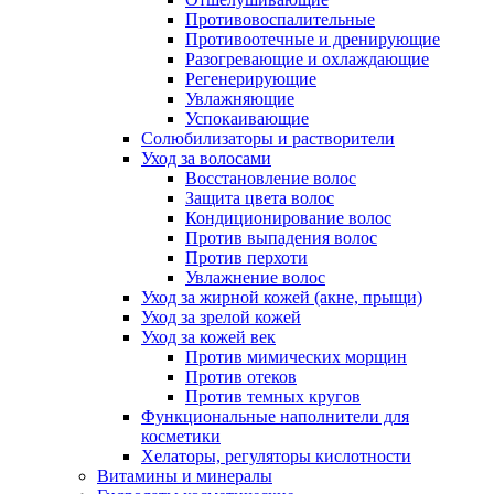
Противовоспалительные
Противоотечные и дренирующие
Разогревающие и охлаждающие
Регенерирующие
Увлажняющие
Успокаивающие
Солюбилизаторы и растворители
Уход за волосами
Восстановление волос
Защита цвета волос
Кондиционирование волос
Против выпадения волос
Против перхоти
Увлажнение волос
Уход за жирной кожей (акне, прыщи)
Уход за зрелой кожей
Уход за кожей век
Против мимических морщин
Против отеков
Против темных кругов
Функциональные наполнители для
косметики
Хелаторы, регуляторы кислотности
Витамины и минералы