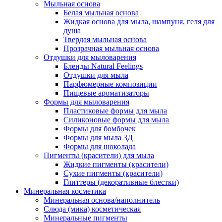
Мыльная основа
Белая мыльная основа
Жидкая основа для мыла, шампуня, геля для
душа
Твердая мыльная основа
Прозрачная мыльная основа
Отдушки для мыловарения
Бленды Natural Feelings
Отдушки для мыла
Парфюмерные композиции
Пищевые ароматизаторы
Формы для мыловарения
Пластиковые формы для мыла
Силиконовые формы для мыла
Формы для бомбочек
Формы для мыла 3Д
Формы для шоколада
Пигменты (красители) для мыла
Жидкие пигменты (красители)
Сухие пигменты (красители)
Глиттеры (декоративные блестки)
Минеральная косметика
Минеральная основа/наполнитель
Слюда (мика) косметическая
Минеральные пигменты