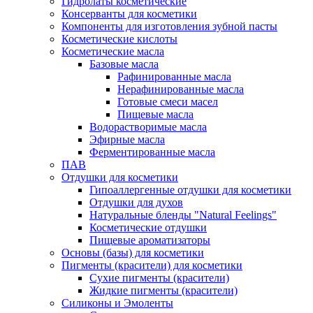
Гидролаты косметические
Консерванты для косметики
Компоненты для изготовления зубной пасты
Косметические кислоты
Косметические масла
Базовые масла
Рафинированные масла
Нерафинированные масла
Готовые смеси масел
Пищевые масла
Водорастворимые масла
Эфирные масла
Ферментированные масла
ПАВ
Отдушки для косметики
Гипоаллергенные отдушки для косметики
Отдушки для духов
Натуральные бленды "Natural Feelings"
Косметические отдушки
Пищевые ароматизаторы
Основы (базы) для косметики
Пигменты (красители) для косметики
Сухие пигменты (красители)
Жидкие пигменты (красители)
Силиконы и Эмоленты