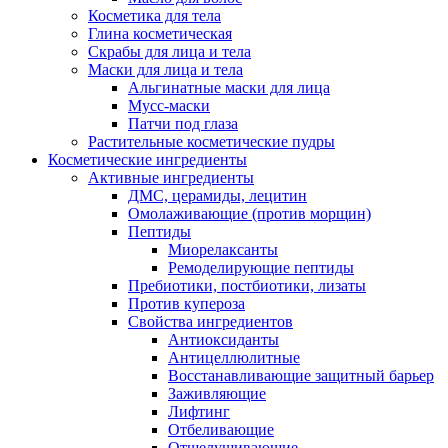
Косметика для тела
Глина косметическая
Скрабы для лица и тела
Маски для лица и тела
Альгинатные маски для лица
Мусс-маски
Патчи под глаза
Растительные косметические пудры
Косметические ингредиенты
Активные ингредиенты
ДМС, церамиды, лецитин
Омолаживающие (против морщин)
Пептиды
Миорелаксанты
Ремоделирующие пептиды
Пребиотики, постбиотики, лизаты
Против купероза
Свойства ингредиентов
Антиоксиданты
Антицеллюлитные
Восстанавливающие защитный барьер
Заживляющие
Лифтинг
Отбеливающие
Отшелушивающие