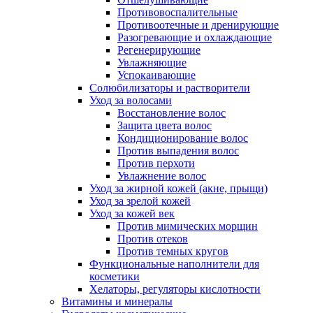
Противовоспалительные
Противоотечные и дренирующие
Разогревающие и охлаждающие
Регенерирующие
Увлажняющие
Успокаивающие
Солюбилизаторы и растворители
Уход за волосами
Восстановление волос
Защита цвета волос
Кондиционирование волос
Против выпадения волос
Против перхоти
Увлажнение волос
Уход за жирной кожей (акне, прыщи)
Уход за зрелой кожей
Уход за кожей век
Против мимических морщин
Против отеков
Против темных кругов
Функциональные наполнители для
косметики
Хелаторы, регуляторы кислотности
Витамины и минералы