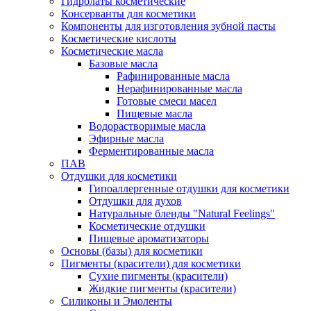
Гидролаты косметические
Консерванты для косметики
Компоненты для изготовления зубной пасты
Косметические кислоты
Косметические масла
Базовые масла
Рафинированные масла
Нерафинированные масла
Готовые смеси масел
Пищевые масла
Водорастворимые масла
Эфирные масла
Ферментированные масла
ПАВ
Отдушки для косметики
Гипоаллергенные отдушки для косметики
Отдушки для духов
Натуральные бленды "Natural Feelings"
Косметические отдушки
Пищевые ароматизаторы
Основы (базы) для косметики
Пигменты (красители) для косметики
Сухие пигменты (красители)
Жидкие пигменты (красители)
Силиконы и Эмоленты