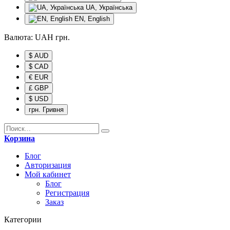
UA, Українська
EN, English
Валюта:
UAH
грн.
$ AUD
$ CAD
€ EUR
£ GBP
$ USD
грн. Гривня
Корзина
Блог
Авторизация
Мой кабинет
Блог
Регистрация
Заказ
Категории