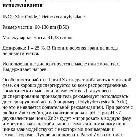
использования
INCI: Zinc Oxide, Triethoxycaprylylsilane
Размер частиц: 90-130 nm (D50)
Молекулярная масса: 91,38 г/моль
Дозировка: 1 – 25 %. В Японии верхняя граница ввода
не лимитируется.
Использование: диспергируется в масле или эмолентах.
Выдерживает нагрев.
Особенности работы: Parsol Zx следует добавлять к масляной
фазе, он хорошо диспергируется во всех распространенных
косметических маслах или эмолентах. Для лучшего
диспергирования производитель рекомендует использовать
диспергирующий агент (например, Polyhydroxystearic Acid),
но это не является обязательной рекомендацией. При работе с
любым ZnO необходимо контролировать pH. При pH <7
двухвалентные ионы Zn2+ будут мигрировать в водную фазу
и могут вызвать нестабильность эмульсии, поскольку ионы
цинка взаимодействуют с некоторыми полимерами и
эмульгаторами. Лучше использовать Parsol Zx в системах