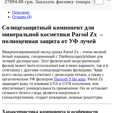
27094.00 грн.
Заказать фасовку товара
Описание
Отзывы (8)
Солнцезащитный компонент для
минеральной косметики Parsol Zx –
полноценная защита от УФ лучей
Микронизированный оксид цинка Parsol Zx – очень мелкий
белый порошок, соединенный с Triethoxycaprylylsilane для
лучшей дисперагции. Этот физический неорганический
фильтр может быть использован как в моно варианте, так и в
сочетании с другими солнцезащитными фильтрами. Чаще
всего оксид цинка сочетают с диоксидом титана, а также с
оргагническим УФ фильтром
Tinosorb S lite aqua
. Parsol Zx
защищает кожу от влияния UVA и UVB излучения, чем
обеспечивает универсальность применения. Он не оставляет
сильного белого следа, является инертным и
гипоаллергенным, создает нежирные, нежные рецептуры.
Характеристика компонента и особенности