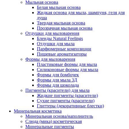
Мыльная основа
Белая мыльная основа
Жидкая основа для мыла, шампуня, геля для
душа
Твердая мыльная основа
Прозрачная мыльная основа
Отдушки для мыловарения
Бленды Natural Feelings
Отдушки для мыла
Парфюмерные композиции
Пищевые ароматизаторы
Формы для мыловарения
Пластиковые формы для мыла
Силиконовые формы для мыла
Формы для бомбочек
Формы для мыла 3Д
Формы для шоколада
Пигменты (красители) для мыла
Жидкие пигменты (красители)
Сухие пигменты (красители)
Глиттеры (декоративные блестки)
Минеральная косметика
Минеральная основа/наполнитель
Слюда (мика) косметическая
Минеральные пигменты