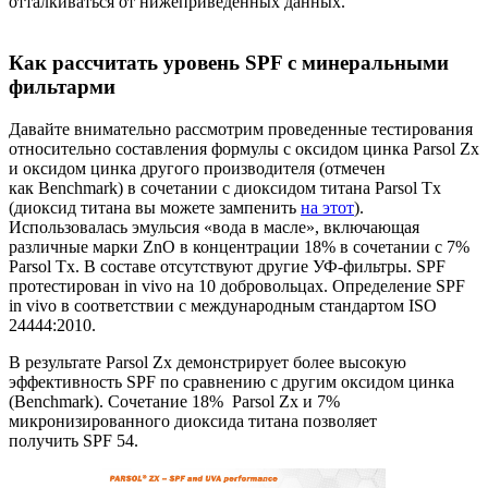
отталкиваться от нижеприведенных данных.
Как рассчитать уровень SPF с минеральными
фильтарми
Давайте внимательно рассмотрим проведенные тестирования
относительно составления формулы с оксидом цинка Parsol Zx
и оксидом цинка другого производителя (отмечен
как Benchmark) в сочетании с диоксидом титана Parsol Tx
(диоксид титана вы можете зампенить
на этот
).
Использовалась эмульсия «вода в масле», включающая
различные марки ZnO в концентрации 18% в сочетании с 7%
Parsol Tx. В составе отсутствуют другие УФ-фильтры. SPF
протестирован in vivo на 10 добровольцах. Определение SPF
in vivo в соответствии с международным стандартом ISO
24444:2010.
В результате Parsol Zx демонстрирует более высокую
эффективность SPF по сравнению с другим оксидом цинка
(Benchmark). Сочетание 18% Parsol Zx и 7%
микронизированного диоксида титана позволяет
получить SPF 54.