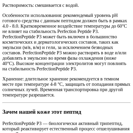
Растворимость: смешивается с водой.
Особенности использования: рекомендемый уровень рН
готового средства с данным пептидом должен быть в рамках
4.0 - 8.0. Кратковременное воздействие температуры до 60°C
не влияет на стабильность Perfection Peptide P3.
PerfectionPeptide P3 может быть включен в большинство
косметических и дерматологических составов, таких как
эмульсии (м/в, в/м) и гели, за исключением безводных
составов. PerfectionPeptide P3 можно растворять в воде и/или
добавлять в эмульсию во время фазы охлаждения (ниже
40°C). Высокие концентрации электролитов могут повлиять
на стабильность PerfectionPeptide P3.
Хранение: длительное хранение рекомендуется в темном
месте при температуре 4-8 °C, защищать от попадания прямых
солнечных лучей. Временная транспортировка при другой
температуре разрешается.
Зачем нашей коже этот пептид
PerfectionPeptide P3 — биологически активный трипептид,
который реактивирует естественный процесс отшелушивания