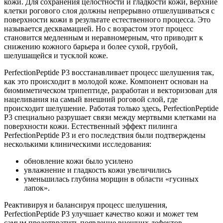
кожи. Для сохранения целостности и гладкости кожи, верхние
клетки рогового слоя должны непрерывно отшелушиваться с
поверхности кожи в результате естественного процесса. Это
называется десквамацией. Но с возрастом этот процесс
становится медленным и неравномерным, что приводит к
снижению кожного барьера и более сухой, грубой,
шелушащейся и тусклой коже.
PerfectionPeptide P3 восстанавливает процесс шелушения так,
как это происходит в молодой коже. Компонент основан на
биомиметическом трипептиде, разработан и векторизован для
нацеливания на самый внешний роговой слой, где
происходит шелушение. Работая только здесь, PerfectionPeptide
P3 специально разрушает связи между мертвыми клетками на
поверхности кожи. Естественный эффект пилинга
PerfectionPeptide P3 и его последствия были подтверждены
несколькими клиническими исследования:
обновление кожи было усилено
увлажнение и гладкость кожи увеличились
уменьшилась глубина морщин в области «гусиных
лапок».
Реактивируя и балансируя процесс шелушения,
PerfectionPeptide P3 улучшает качество кожи и может тем
самым предотвратить появление внешних дефектов,