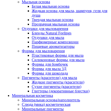
Мыльная основа
Белая мыльная основа
Жидкая основа для мыла, шампуня, геля для
душа
Твердая мыльная основа
Прозрачная мыльная основа
Отдушки для мыловарения
Бленды Natural Feelings
Отдушки для мыла
Парфюмерные композиции
Пищевые ароматизаторы
Формы для мыловарения
Пластиковые формы для мыла
Силиконовые формы для мыла
Формы для бомбочек
Формы для мыла 3Д
Формы для шоколада
Пигменты (красители) для мыла
Жидкие пигменты (красители)
Сухие пигменты (красители)
Глиттеры (декоративные блестки)
Минеральная косметика
Минеральная основа/наполнитель
Слюда (мика) косметическая
Минеральные пигменты