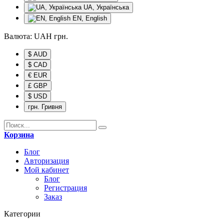
UA, Українська
EN, English
Валюта:
UAH
грн.
$ AUD
$ CAD
€ EUR
£ GBP
$ USD
грн. Гривня
Корзина
Блог
Авторизация
Мой кабинет
Блог
Регистрация
Заказ
Категории