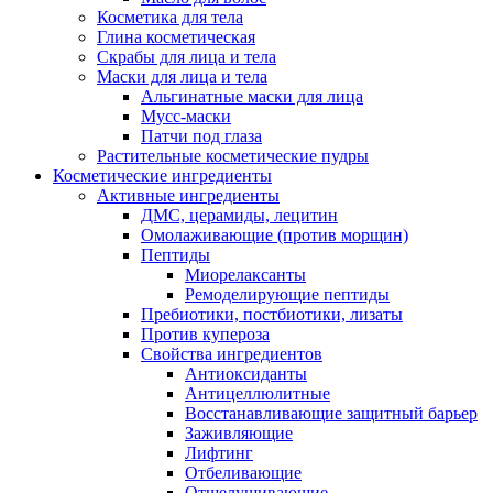
Косметика для тела
Глина косметическая
Скрабы для лица и тела
Маски для лица и тела
Альгинатные маски для лица
Мусс-маски
Патчи под глаза
Растительные косметические пудры
Косметические ингредиенты
Активные ингредиенты
ДМС, церамиды, лецитин
Омолаживающие (против морщин)
Пептиды
Миорелаксанты
Ремоделирующие пептиды
Пребиотики, постбиотики, лизаты
Против купероза
Свойства ингредиентов
Антиоксиданты
Антицеллюлитные
Восстанавливающие защитный барьер
Заживляющие
Лифтинг
Отбеливающие
Отшелушивающие