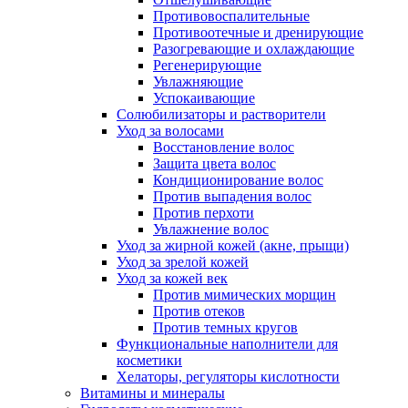
Противовоспалительные
Противоотечные и дренирующие
Разогревающие и охлаждающие
Регенерирующие
Увлажняющие
Успокаивающие
Солюбилизаторы и растворители
Уход за волосами
Восстановление волос
Защита цвета волос
Кондиционирование волос
Против выпадения волос
Против перхоти
Увлажнение волос
Уход за жирной кожей (акне, прыщи)
Уход за зрелой кожей
Уход за кожей век
Против мимических морщин
Против отеков
Против темных кругов
Функциональные наполнители для
косметики
Хелаторы, регуляторы кислотности
Витамины и минералы