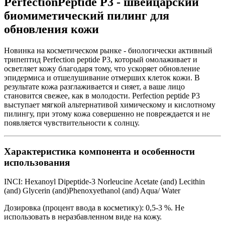
PerfectionPeptide P3 - швейцарский
биомиметический пилинг для
обновления кожи
Новинка на косметическом рынке - биологически активный
трипептид Perfection peptide P3, который омолаживает и
осветляет кожу благодаря тому, что ускоряет обновление
эпидермиса и отшелушивание отмерших клеток кожи. В
результате кожа разглаживается и сияет, а ваше лицо
становится свежее, как в молодости. Perfection peptide P3
выступает мягкой альтернативой химическому и кислотному
пилингу, при этому кожа совершенно не повреждается и не
появляется чувствительности к солнцу.
Характеристика компонента и особенности
использования
INCI: Hexanoyl Dipeptide-3 Norleucine Acetate (and) Lecithin
(and) Glycerin (and)Phenoxyethanol (and) Aqua/ Water
Дозировка (процент ввода в косметику): 0,5-3 %. Не
использовать в неразбавленном виде на кожу.