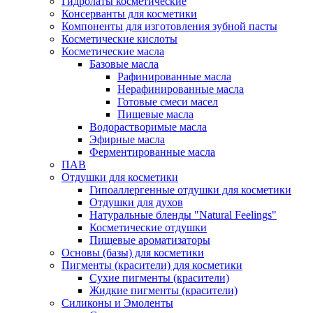
Гидролаты косметические
Консерванты для косметики
Компоненты для изготовления зубной пасты
Косметические кислоты
Косметические масла
Базовые масла
Рафинированные масла
Нерафинированные масла
Готовые смеси масел
Пищевые масла
Водорастворимые масла
Эфирные масла
Ферментированные масла
ПАВ
Отдушки для косметики
Гипоаллергенные отдушки для косметики
Отдушки для духов
Натуральные бленды "Natural Feelings"
Косметические отдушки
Пищевые ароматизаторы
Основы (базы) для косметики
Пигменты (красители) для косметики
Сухие пигменты (красители)
Жидкие пигменты (красители)
Силиконы и Эмоленты