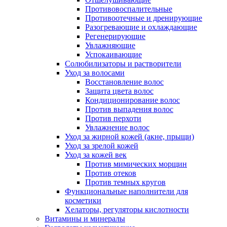
Противовоспалительные
Противоотечные и дренирующие
Разогревающие и охлаждающие
Регенерирующие
Увлажняющие
Успокаивающие
Солюбилизаторы и растворители
Уход за волосами
Восстановление волос
Защита цвета волос
Кондиционирование волос
Против выпадения волос
Против перхоти
Увлажнение волос
Уход за жирной кожей (акне, прыщи)
Уход за зрелой кожей
Уход за кожей век
Против мимических морщин
Против отеков
Против темных кругов
Функциональные наполнители для
косметики
Хелаторы, регуляторы кислотности
Витамины и минералы