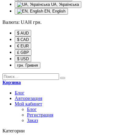
UA, Українська
EN, English
Валюта:
UAH
грн.
$ AUD
$ CAD
€ EUR
£ GBP
$ USD
грн. Гривня
Корзина
Блог
Авторизация
Мой кабинет
Блог
Регистрация
Заказ
Категории