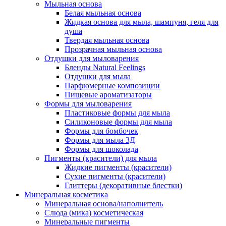
Мыльная основа
Белая мыльная основа
Жидкая основа для мыла, шампуня, геля для
душа
Твердая мыльная основа
Прозрачная мыльная основа
Отдушки для мыловарения
Бленды Natural Feelings
Отдушки для мыла
Парфюмерные композиции
Пищевые ароматизаторы
Формы для мыловарения
Пластиковые формы для мыла
Силиконовые формы для мыла
Формы для бомбочек
Формы для мыла 3Д
Формы для шоколада
Пигменты (красители) для мыла
Жидкие пигменты (красители)
Сухие пигменты (красители)
Глиттеры (декоративные блестки)
Минеральная косметика
Минеральная основа/наполнитель
Слюда (мика) косметическая
Минеральные пигменты