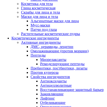
Косметика для тела
Глина косметическая
Скрабы для лица и тела
Маски для лица и тела
Альгинатные маски для лица
Мусс-маски
Патчи под глаза
Растительные косметические пудры
Косметические ингредиенты
Активные ингредиенты
ДМС, церамиды, лецитин
Омолаживающие (против морщин)
Пептиды
Миорелаксанты
Ремоделирующие пептиды
Пребиотики, постбиотики, лизаты
Против купероза
Свойства ингредиентов
Антиоксиданты
Антицеллюлитные
Восстанавливающие защитный барьер
Заживляющие
Лифтинг
Отбеливающие
Отшелушивающие