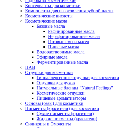
Гидролаты косметические
Консерванты для косметики
Компоненты для изготовления зубной пасты
Косметические кислоты
Косметические масла
Базовые масла
Рафинированные масла
Нерафинированные масла
Готовые смеси масел
Пищевые масла
Водорастворимые масла
Эфирные масла
Ферментированные масла
ПАВ
Отдушки для косметики
Гипоаллергенные отдушки для косметики
Отдушки для духов
Натуральные бленды "Natural Feelings"
Косметические отдушки
Пищевые ароматизаторы
Основы (базы) для косметики
Пигменты (красители) для косметики
Сухие пигменты (красители)
Жидкие пигменты (красители)
Силиконы и Эмоленты