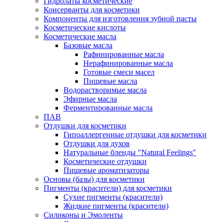
Гидролаты косметические
Консерванты для косметики
Компоненты для изготовления зубной пасты
Косметические кислоты
Косметические масла
Базовые масла
Рафинированные масла
Нерафинированные масла
Готовые смеси масел
Пищевые масла
Водорастворимые масла
Эфирные масла
Ферментированные масла
ПАВ
Отдушки для косметики
Гипоаллергенные отдушки для косметики
Отдушки для духов
Натуральные бленды "Natural Feelings"
Косметические отдушки
Пищевые ароматизаторы
Основы (базы) для косметики
Пигменты (красители) для косметики
Сухие пигменты (красители)
Жидкие пигменты (красители)
Силиконы и Эмоленты