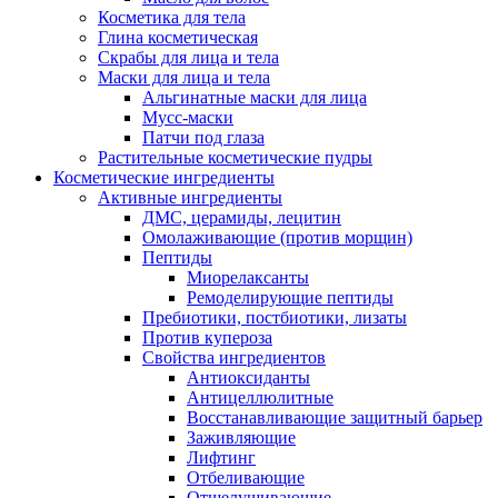
Косметика для тела
Глина косметическая
Скрабы для лица и тела
Маски для лица и тела
Альгинатные маски для лица
Мусс-маски
Патчи под глаза
Растительные косметические пудры
Косметические ингредиенты
Активные ингредиенты
ДМС, церамиды, лецитин
Омолаживающие (против морщин)
Пептиды
Миорелаксанты
Ремоделирующие пептиды
Пребиотики, постбиотики, лизаты
Против купероза
Свойства ингредиентов
Антиоксиданты
Антицеллюлитные
Восстанавливающие защитный барьер
Заживляющие
Лифтинг
Отбеливающие
Отшелушивающие