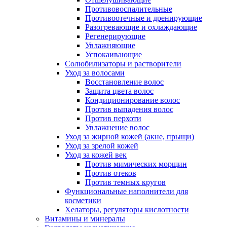
Противовоспалительные
Противоотечные и дренирующие
Разогревающие и охлаждающие
Регенерирующие
Увлажняющие
Успокаивающие
Солюбилизаторы и растворители
Уход за волосами
Восстановление волос
Защита цвета волос
Кондиционирование волос
Против выпадения волос
Против перхоти
Увлажнение волос
Уход за жирной кожей (акне, прыщи)
Уход за зрелой кожей
Уход за кожей век
Против мимических морщин
Против отеков
Против темных кругов
Функциональные наполнители для
косметики
Хелаторы, регуляторы кислотности
Витамины и минералы