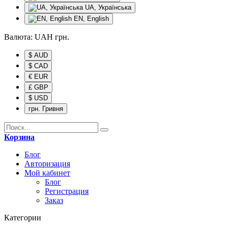
UA, Українська
EN, English
Валюта:
UAH
грн.
$ AUD
$ CAD
€ EUR
£ GBP
$ USD
грн. Гривня
Корзина
Блог
Авторизация
Мой кабинет
Блог
Регистрация
Заказ
Категории