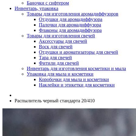
Баночки с сифтером
Инвентарь, упаковка
Товары для изготовления аромадиффузоров
Отдушки для аромадиффузора
Палочки для аромадиффузора
Флаконы для аромадиффузора
Товары для изготовления свечей
Аксессуары для свечей
Воск для свечей
Отдушки и ароматизаторы для свечей
Тара для свечей
Фитили для свечей
Инвентарь для изготовления косметики и мыла
Упаковка для мыла и косметики
Коробочки для мыла и косметики
Наклейки и этикетки для косметики
Распылитель черный стандарта 20/410