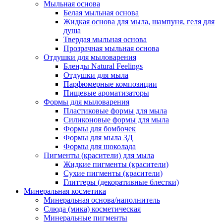
Мыльная основа
Белая мыльная основа
Жидкая основа для мыла, шампуня, геля для
душа
Твердая мыльная основа
Прозрачная мыльная основа
Отдушки для мыловарения
Бленды Natural Feelings
Отдушки для мыла
Парфюмерные композиции
Пищевые ароматизаторы
Формы для мыловарения
Пластиковые формы для мыла
Силиконовые формы для мыла
Формы для бомбочек
Формы для мыла 3Д
Формы для шоколада
Пигменты (красители) для мыла
Жидкие пигменты (красители)
Сухие пигменты (красители)
Глиттеры (декоративные блестки)
Минеральная косметика
Минеральная основа/наполнитель
Слюда (мика) косметическая
Минеральные пигменты