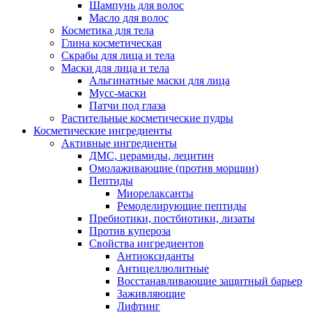
Шампунь для волос
Масло для волос
Косметика для тела
Глина косметическая
Скрабы для лица и тела
Маски для лица и тела
Альгинатные маски для лица
Мусс-маски
Патчи под глаза
Растительные косметические пудры
Косметические ингредиенты
Активные ингредиенты
ДМС, церамиды, лецитин
Омолаживающие (против морщин)
Пептиды
Миорелаксанты
Ремоделирующие пептиды
Пребиотики, постбиотики, лизаты
Против купероза
Свойства ингредиентов
Антиоксиданты
Антицеллюлитные
Восстанавливающие защитный барьер
Заживляющие
Лифтинг