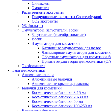
Силиконы
Эмоленты
Растительные экстракты
Глицериновые экстракты Cosme-phytamis
СО2 экстракты
УФ фильтры
Эмульгаторы, загустители, воски
Загустители (гелеобразователи)
Воски
Эмульгаторы для косметики
Катионные эмульгаторы для волос
Ламеллярные эмульгаторы для косметик
Обратные эмульгаторы для косметики (
Прямые эмульгаторы для косметики (O/
Эксфолианты
Тара для косметики
Алюминиевая тара
Алюминиевые баночки
Алюминиевые крышки, флаконы
Баночки для косметики
Косметические баночки 3-15 мл
Косметические баночки 20-30 мл
Косметические баночки 50 мл
Косметические баночки 100-250 мл
Вакуумные флаконы