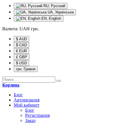
RU, Русский
UA, Українська
EN, English
Валюта:
UAH
грн.
$ AUD
$ CAD
€ EUR
£ GBP
$ USD
грн. Гривня
Корзина
Блог
Авторизация
Мой кабинет
Блог
Регистрация
Заказ