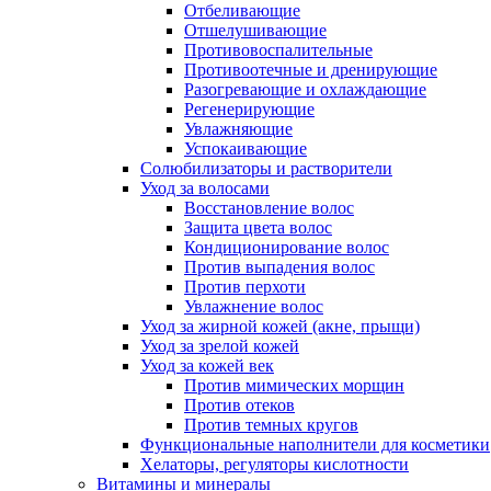
Отбеливающие
Отшелушивающие
Противовоспалительные
Противоотечные и дренирующие
Разогревающие и охлаждающие
Регенерирующие
Увлажняющие
Успокаивающие
Солюбилизаторы и растворители
Уход за волосами
Восстановление волос
Защита цвета волос
Кондиционирование волос
Против выпадения волос
Против перхоти
Увлажнение волос
Уход за жирной кожей (акне, прыщи)
Уход за зрелой кожей
Уход за кожей век
Против мимических морщин
Против отеков
Против темных кругов
Функциональные наполнители для косметики
Хелаторы, регуляторы кислотности
Витамины и минералы