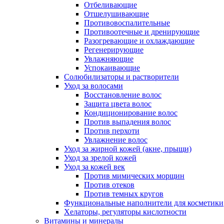
Отбеливающие
Отшелушивающие
Противовоспалительные
Противоотечные и дренирующие
Разогревающие и охлаждающие
Регенерирующие
Увлажняющие
Успокаивающие
Солюбилизаторы и растворители
Уход за волосами
Восстановление волос
Защита цвета волос
Кондиционирование волос
Против выпадения волос
Против перхоти
Увлажнение волос
Уход за жирной кожей (акне, прыщи)
Уход за зрелой кожей
Уход за кожей век
Против мимических морщин
Против отеков
Против темных кругов
Функциональные наполнители для косметики
Хелаторы, регуляторы кислотности
Витамины и минералы