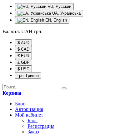
RU, Русский
UA, Українська
EN, English
Валюта:
UAH
грн.
$ AUD
$ CAD
€ EUR
£ GBP
$ USD
грн. Гривня
Корзина
Блог
Авторизация
Мой кабинет
Блог
Регистрация
Заказ