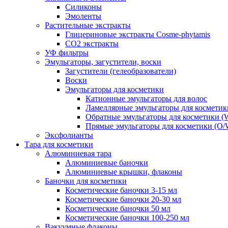
Силиконы
Эмоленты
Растительные экстракты
Глицериновые экстракты Cosme-phytamis
СО2 экстракты
УФ фильтры
Эмульгаторы, загустители, воски
Загустители (гелеобразователи)
Воски
Эмульгаторы для косметики
Катионные эмульгаторы для волос
Ламеллярные эмульгаторы для косметик
Обратные эмульгаторы для косметики (
Прямые эмульгаторы для косметики (O/
Эксфолианты
Тара для косметики
Алюминиевая тара
Алюминиевые баночки
Алюминиевые крышки, флаконы
Баночки для косметики
Косметические баночки 3-15 мл
Косметические баночки 20-30 мл
Косметические баночки 50 мл
Косметические баночки 100-250 мл
Вакуумные флаконы