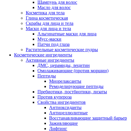
Шампунь для волос
Масло для волос
Косметика для тела
Глина косметическая
Скрабы для лица и тела
Маски для лица и тела
Альгинатные маски для лица
Мусс-маски
Патчи под глаза
Растительные косметические пудры
Косметические ингредиенты
Активные ингредиенты
ДМС, церамиды, лецитин
Омолаживающие (против морщин)
Пептиды
Миорелаксанты
Ремоделирующие пептиды
Пребиотики, постбиотики, лизаты
Против купероза
Свойства ингредиентов
Антиоксиданты
Антицеллюлитные
Восстанавливающие защитный барьер
Заживляющие
Лифтинг