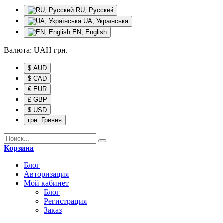
RU, Русский
UA, Українська
EN, English
Валюта:
UAH
грн.
$ AUD
$ CAD
€ EUR
£ GBP
$ USD
грн. Гривня
Корзина
Блог
Авторизация
Мой кабинет
Блог
Регистрация
Заказ