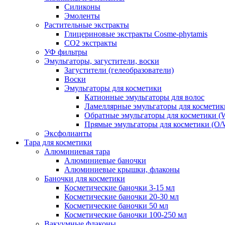
Силиконы
Эмоленты
Растительные экстракты
Глицериновые экстракты Cosme-phytamis
СО2 экстракты
УФ фильтры
Эмульгаторы, загустители, воски
Загустители (гелеобразователи)
Воски
Эмульгаторы для косметики
Катионные эмульгаторы для волос
Ламеллярные эмульгаторы для косметик
Обратные эмульгаторы для косметики (
Прямые эмульгаторы для косметики (O/
Эксфолианты
Тара для косметики
Алюминиевая тара
Алюминиевые баночки
Алюминиевые крышки, флаконы
Баночки для косметики
Косметические баночки 3-15 мл
Косметические баночки 20-30 мл
Косметические баночки 50 мл
Косметические баночки 100-250 мл
Вакуумные флаконы