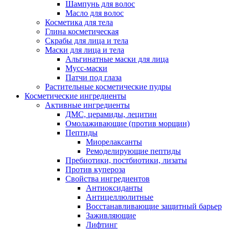
Шампунь для волос
Масло для волос
Косметика для тела
Глина косметическая
Скрабы для лица и тела
Маски для лица и тела
Альгинатные маски для лица
Мусс-маски
Патчи под глаза
Растительные косметические пудры
Косметические ингредиенты
Активные ингредиенты
ДМС, церамиды, лецитин
Омолаживающие (против морщин)
Пептиды
Миорелаксанты
Ремоделирующие пептиды
Пребиотики, постбиотики, лизаты
Против купероза
Свойства ингредиентов
Антиоксиданты
Антицеллюлитные
Восстанавливающие защитный барьер
Заживляющие
Лифтинг