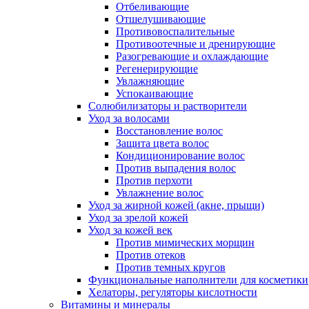
Отбеливающие
Отшелушивающие
Противовоспалительные
Противоотечные и дренирующие
Разогревающие и охлаждающие
Регенерирующие
Увлажняющие
Успокаивающие
Солюбилизаторы и растворители
Уход за волосами
Восстановление волос
Защита цвета волос
Кондиционирование волос
Против выпадения волос
Против перхоти
Увлажнение волос
Уход за жирной кожей (акне, прыщи)
Уход за зрелой кожей
Уход за кожей век
Против мимических морщин
Против отеков
Против темных кругов
Функциональные наполнители для косметики
Хелаторы, регуляторы кислотности
Витамины и минералы