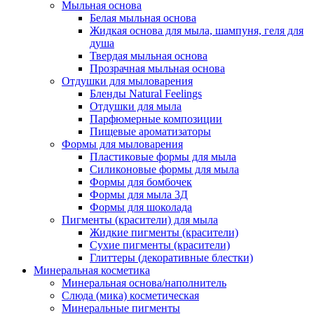
Мыльная основа
Белая мыльная основа
Жидкая основа для мыла, шампуня, геля для
душа
Твердая мыльная основа
Прозрачная мыльная основа
Отдушки для мыловарения
Бленды Natural Feelings
Отдушки для мыла
Парфюмерные композиции
Пищевые ароматизаторы
Формы для мыловарения
Пластиковые формы для мыла
Силиконовые формы для мыла
Формы для бомбочек
Формы для мыла 3Д
Формы для шоколада
Пигменты (красители) для мыла
Жидкие пигменты (красители)
Сухие пигменты (красители)
Глиттеры (декоративные блестки)
Минеральная косметика
Минеральная основа/наполнитель
Слюда (мика) косметическая
Минеральные пигменты