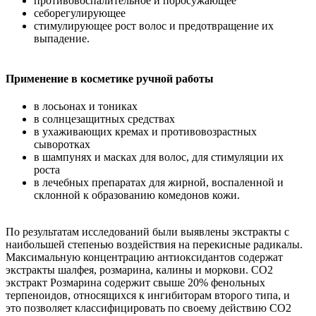
противовоспалительное и поросужающее
себорегулирующее
стимулирующее рост волос и предотвращение их
выпадение.
Применение в косметике ручной работы
в лосьонах и тониках
в солнцезащитных средствах
в ухаживающих кремах и противовозрастных
сыворотках
в шампунях и масках для волос, для стимуляции их
роста
в лечебных препаратах для жирной, воспаленной и
склонной к образованию комедонов кожи.
По результатам исследований были выявлены экстракты с
наибольшей степенью воздействия на перекисные радикалы.
Максимальную концентрацию антиоксидантов содержат
экстракты шалфея, розмарина, калины и моркови. СО2
экстракт Розмарина содержит свыше 20% фенольных
терпеноидов, относящихся к ингибиторам второго типа, и
это позволяет классифицировать по своему действию CO2