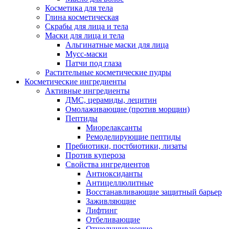
Косметика для тела
Глина косметическая
Скрабы для лица и тела
Маски для лица и тела
Альгинатные маски для лица
Мусс-маски
Патчи под глаза
Растительные косметические пудры
Косметические ингредиенты
Активные ингредиенты
ДМС, церамиды, лецитин
Омолаживающие (против морщин)
Пептиды
Миорелаксанты
Ремоделирующие пептиды
Пребиотики, постбиотики, лизаты
Против купероза
Свойства ингредиентов
Антиоксиданты
Антицеллюлитные
Восстанавливающие защитный барьер
Заживляющие
Лифтинг
Отбеливающие
Отшелушивающие