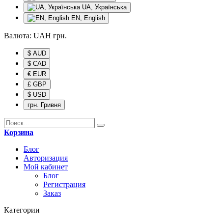
UA, Українська
EN, English
Валюта:
UAH
грн.
$ AUD
$ CAD
€ EUR
£ GBP
$ USD
грн. Гривня
Корзина
Блог
Авторизация
Мой кабинет
Блог
Регистрация
Заказ
Категории