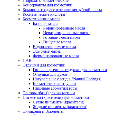
Гидролаты косметические
Консерванты для косметики
Компоненты для изготовления зубной пасты
Косметические кислоты
Косметические масла
Базовые масла
Рафинированные масла
Нерафинированные масла
Готовые смеси масел
Пищевые масла
Водорастворимые масла
Эфирные масла
Ферментированные масла
ПАВ
Отдушки для косметики
Гипоаллергенные отдушки для косметики
Отдушки для духов
Натуральные бленды "Natural Feelings"
Косметические отдушки
Пищевые ароматизаторы
Основы (базы) для косметики
Пигменты (красители) для косметики
Сухие пигменты (красители)
Жидкие пигменты (красители)
Силиконы и Эмоленты