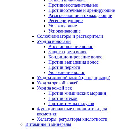
Противовоспалительные
Противоотечные и дренирующие
Разогревающие и охлаждающие
Регенерирующие
Увлажняющие
Успокаивающие
Солюбилизаторы и растворители
Уход за волосами
Восстановление волос
Защита цвета волос
Кондиционирование волос
Против выпадения волос
Против перхоти
Увлажнение волос
Уход за жирной кожей (акне, прыщи)
Уход за зрелой кожей
Уход за кожей век
Против мимических морщин
Против отеков
Против темных кругов
Функциональные наполнители для
косметики
Хелаторы, регуляторы кислотности
Витамины и минералы