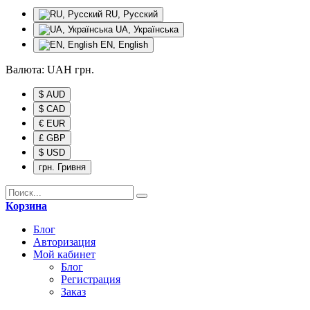
RU, Русский
UA, Українська
EN, English
Валюта:
UAH
грн.
$ AUD
$ CAD
€ EUR
£ GBP
$ USD
грн. Гривня
Корзина
Блог
Авторизация
Мой кабинет
Блог
Регистрация
Заказ