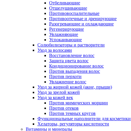
Отбеливающие
Отшелушивающие
Противовоспалительные
Противоотечные и дренирующие
Разогревающие и охлаждающие
Регенерирующие
Увлажняющие
Успокаивающие
Солюбилизаторы и растворители
Уход за волосами
Восстановление волос
Защита цвета волос
Кондиционирование волос
Против выпадения волос
Против перхоти
Увлажнение волос
Уход за жирной кожей (акне, прыщи)
Уход за зрелой кожей
Уход за кожей век
Против мимических морщин
Против отеков
Против темных кругов
Функциональные наполнители для косметики
Хелаторы, регуляторы кислотности
Витамины и минералы