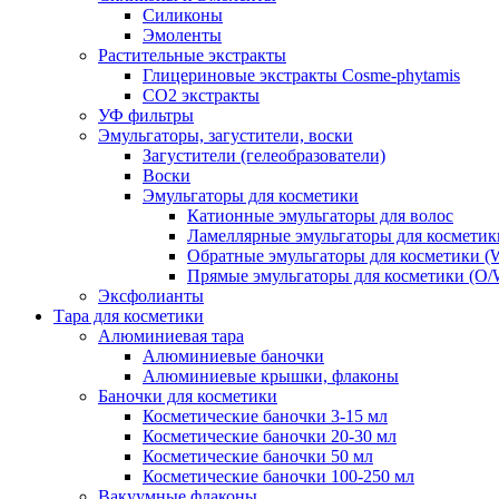
Силиконы
Эмоленты
Растительные экстракты
Глицериновые экстракты Cosme-phytamis
СО2 экстракты
УФ фильтры
Эмульгаторы, загустители, воски
Загустители (гелеобразователи)
Воски
Эмульгаторы для косметики
Катионные эмульгаторы для волос
Ламеллярные эмульгаторы для косметик
Обратные эмульгаторы для косметики (
Прямые эмульгаторы для косметики (O/
Эксфолианты
Тара для косметики
Алюминиевая тара
Алюминиевые баночки
Алюминиевые крышки, флаконы
Баночки для косметики
Косметические баночки 3-15 мл
Косметические баночки 20-30 мл
Косметические баночки 50 мл
Косметические баночки 100-250 мл
Вакуумные флаконы