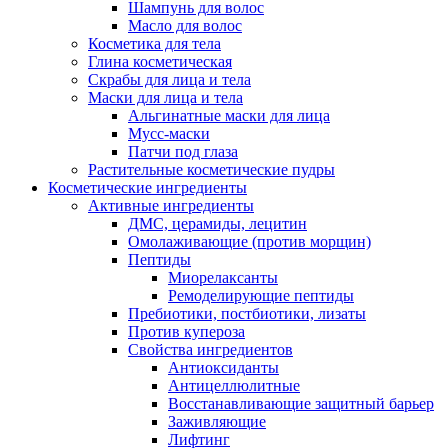
Шампунь для волос
Масло для волос
Косметика для тела
Глина косметическая
Скрабы для лица и тела
Маски для лица и тела
Альгинатные маски для лица
Мусс-маски
Патчи под глаза
Растительные косметические пудры
Косметические ингредиенты
Активные ингредиенты
ДМС, церамиды, лецитин
Омолаживающие (против морщин)
Пептиды
Миорелаксанты
Ремоделирующие пептиды
Пребиотики, постбиотики, лизаты
Против купероза
Свойства ингредиентов
Антиоксиданты
Антицеллюлитные
Восстанавливающие защитный барьер
Заживляющие
Лифтинг