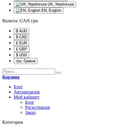
UA, Українська
EN, English
Валюта:
UAH
грн.
$ AUD
$ CAD
€ EUR
£ GBP
$ USD
грн. Гривня
Корзина
Блог
Авторизация
Мой кабинет
Блог
Регистрация
Заказ
Категории