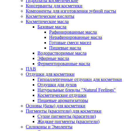
Гидролаты косметические
Консерванты для косметики
Компоненты для изготовления зубной пасты
Косметические кислоты
Косметические масла
Базовые масла
Рафинированные масла
Нерафинированные масла
Готовые смеси масел
Пищевые масла
Водорастворимые масла
Эфирные масла
Ферментированные масла
ПАВ
Отдушки для косметики
Гипоаллергенные отдушки для косметики
Отдушки для духов
Натуральные бленды "Natural Feelings"
Косметические отдушки
Пищевые ароматизаторы
Основы (базы) для косметики
Пигменты (красители) для косметики
Сухие пигменты (красители)
Жидкие пигменты (красители)
Силиконы и Эмоленты