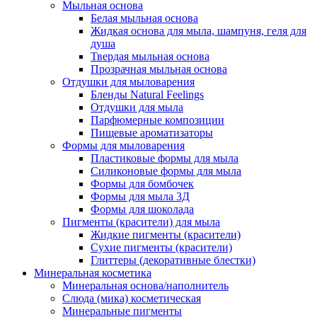
Мыльная основа
Белая мыльная основа
Жидкая основа для мыла, шампуня, геля для
душа
Твердая мыльная основа
Прозрачная мыльная основа
Отдушки для мыловарения
Бленды Natural Feelings
Отдушки для мыла
Парфюмерные композиции
Пищевые ароматизаторы
Формы для мыловарения
Пластиковые формы для мыла
Силиконовые формы для мыла
Формы для бомбочек
Формы для мыла 3Д
Формы для шоколада
Пигменты (красители) для мыла
Жидкие пигменты (красители)
Сухие пигменты (красители)
Глиттеры (декоративные блестки)
Минеральная косметика
Минеральная основа/наполнитель
Слюда (мика) косметическая
Минеральные пигменты