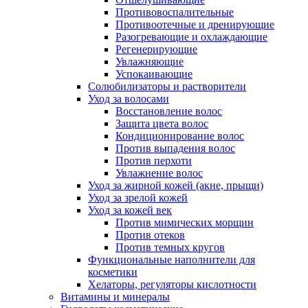
Противовоспалительные
Противоотечные и дренирующие
Разогревающие и охлаждающие
Регенерирующие
Увлажняющие
Успокаивающие
Солюбилизаторы и растворители
Уход за волосами
Восстановление волос
Защита цвета волос
Кондиционирование волос
Против выпадения волос
Против перхоти
Увлажнение волос
Уход за жирной кожей (акне, прыщи)
Уход за зрелой кожей
Уход за кожей век
Против мимических морщин
Против отеков
Против темных кругов
Функциональные наполнители для
косметики
Хелаторы, регуляторы кислотности
Витамины и минералы