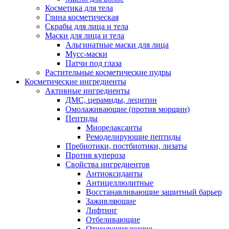
Косметика для тела
Глина косметическая
Скрабы для лица и тела
Маски для лица и тела
Альгинатные маски для лица
Мусс-маски
Патчи под глаза
Растительные косметические пудры
Косметические ингредиенты
Активные ингредиенты
ДМС, церамиды, лецитин
Омолаживающие (против морщин)
Пептиды
Миорелаксанты
Ремоделирующие пептиды
Пребиотики, постбиотики, лизаты
Против купероза
Свойства ингредиентов
Антиоксиданты
Антицеллюлитные
Восстанавливающие защитный барьер
Заживляющие
Лифтинг
Отбеливающие
Отшелушивающие