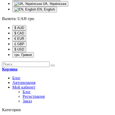
UA, Українська
EN, English
Валюта:
UAH
грн.
$ AUD
$ CAD
€ EUR
£ GBP
$ USD
грн. Гривня
Корзина
Блог
Авторизация
Мой кабинет
Блог
Регистрация
Заказ
Категории