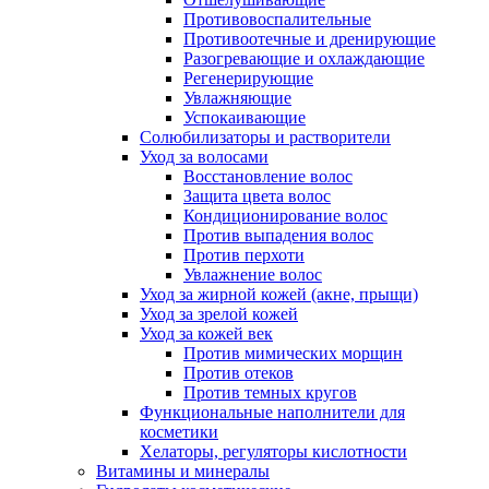
Противовоспалительные
Противоотечные и дренирующие
Разогревающие и охлаждающие
Регенерирующие
Увлажняющие
Успокаивающие
Солюбилизаторы и растворители
Уход за волосами
Восстановление волос
Защита цвета волос
Кондиционирование волос
Против выпадения волос
Против перхоти
Увлажнение волос
Уход за жирной кожей (акне, прыщи)
Уход за зрелой кожей
Уход за кожей век
Против мимических морщин
Против отеков
Против темных кругов
Функциональные наполнители для
косметики
Хелаторы, регуляторы кислотности
Витамины и минералы