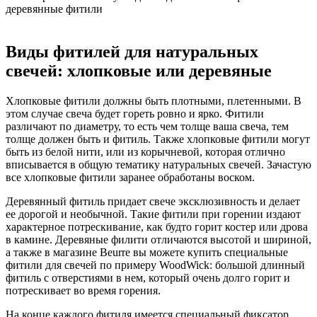
деревянные фитили
Виды фитилей для натуральных
свечей: хлопковые или деревяные
Хлопковые фитили должны быть плотными, плетенными. В
этом случае свеча будет гореть ровно и ярко. Фитили
различают по диаметру, то есть чем толще ваша свеча, тем
толще должен быть и фитиль. Также хлопковые фитили могут
быть из белой нити, или из корычневой, которая отлично
вписывается в общую тематику натуральных свечей. Зачастую
все хлопковые фитили заранее обработаны воском.
Деревянный фитиль придает свече эксклюзивность и делает
ее дорогой и необычной. Такие фитили при горении издают
характерное потрескивание, как будто горит костер или дрова
в камине. Деревяные филити отличаются высотой и шириной,
а также в магазине Beurre вы можете купить специальные
фитили для свечей по примеру WoodWick: большой длинный
фитиль с отверстиями в нем, который очень долго горит и
потрескивает во время горения.
На конце каждого фитиля имеется специальный фиксатор,