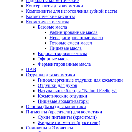
Гидролаты косметические
Консерванты для косметики
Компоненты для изготовления зубной пасты
Косметические кислоты
Косметические масла
Базовые масла
Рафинированные масла
Нерафинированные масла
Готовые смеси масел
Пищевые масла
Водорастворимые масла
Эфирные масла
Ферментированные масла
ПАВ
Отдушки для косметики
Гипоаллергенные отдушки для косметики
Отдушки для духов
Натуральные бленды "Natural Feelings"
Косметические отдушки
Пищевые ароматизаторы
Основы (базы) для косметики
Пигменты (красители) для косметики
Сухие пигменты (красители)
Жидкие пигменты (красители)
Силиконы и Эмоленты