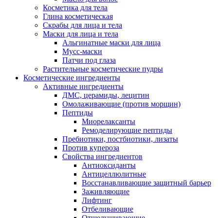
Косметика для тела
Глина косметическая
Скрабы для лица и тела
Маски для лица и тела
Альгинатные маски для лица
Мусс-маски
Патчи под глаза
Растительные косметические пудры
Косметические ингредиенты
Активные ингредиенты
ДМС, церамиды, лецитин
Омолаживающие (против морщин)
Пептиды
Миорелаксанты
Ремоделирующие пептиды
Пребиотики, постбиотики, лизаты
Против купероза
Свойства ингредиентов
Антиоксиданты
Антицеллюлитные
Восстанавливающие защитный барьер
Заживляющие
Лифтинг
Отбеливающие
Отшелушивающие