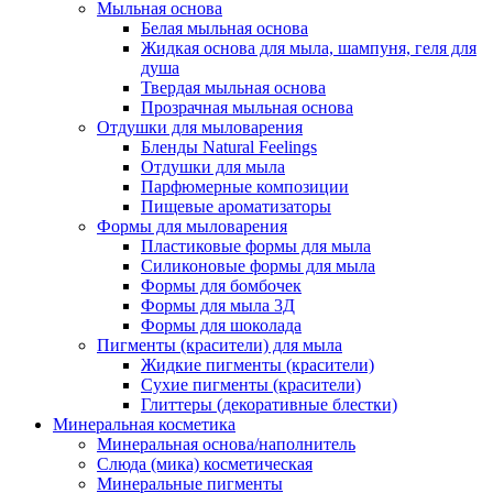
Мыльная основа
Белая мыльная основа
Жидкая основа для мыла, шампуня, геля для
душа
Твердая мыльная основа
Прозрачная мыльная основа
Отдушки для мыловарения
Бленды Natural Feelings
Отдушки для мыла
Парфюмерные композиции
Пищевые ароматизаторы
Формы для мыловарения
Пластиковые формы для мыла
Силиконовые формы для мыла
Формы для бомбочек
Формы для мыла 3Д
Формы для шоколада
Пигменты (красители) для мыла
Жидкие пигменты (красители)
Сухие пигменты (красители)
Глиттеры (декоративные блестки)
Минеральная косметика
Минеральная основа/наполнитель
Слюда (мика) косметическая
Минеральные пигменты