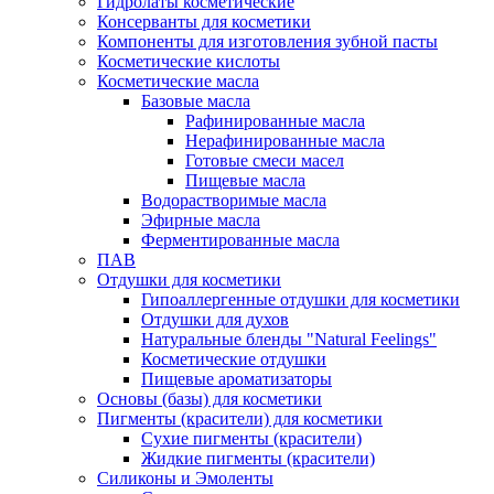
Гидролаты косметические
Консерванты для косметики
Компоненты для изготовления зубной пасты
Косметические кислоты
Косметические масла
Базовые масла
Рафинированные масла
Нерафинированные масла
Готовые смеси масел
Пищевые масла
Водорастворимые масла
Эфирные масла
Ферментированные масла
ПАВ
Отдушки для косметики
Гипоаллергенные отдушки для косметики
Отдушки для духов
Натуральные бленды "Natural Feelings"
Косметические отдушки
Пищевые ароматизаторы
Основы (базы) для косметики
Пигменты (красители) для косметики
Сухие пигменты (красители)
Жидкие пигменты (красители)
Силиконы и Эмоленты