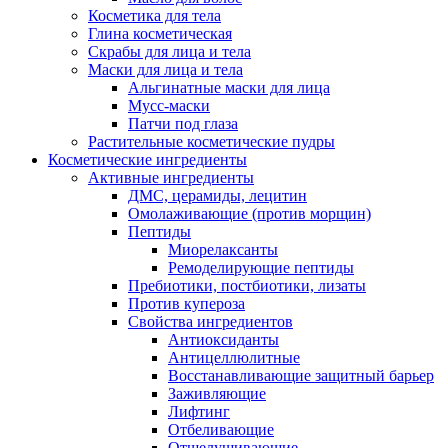
Косметика для тела
Глина косметическая
Скрабы для лица и тела
Маски для лица и тела
Альгинатные маски для лица
Мусс-маски
Патчи под глаза
Растительные косметические пудры
Косметические ингредиенты
Активные ингредиенты
ДМС, церамиды, лецитин
Омолаживающие (против морщин)
Пептиды
Миорелаксанты
Ремоделирующие пептиды
Пребиотики, постбиотики, лизаты
Против купероза
Свойства ингредиентов
Антиоксиданты
Антицеллюлитные
Восстанавливающие защитный барьер
Заживляющие
Лифтинг
Отбеливающие
Отшелушивающие