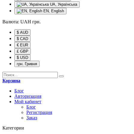
UA, Українська
EN, English
Валюта:
UAH
грн.
$ AUD
$ CAD
€ EUR
£ GBP
$ USD
грн. Гривня
Корзина
Блог
Авторизация
Мой кабинет
Блог
Регистрация
Заказ
Категории