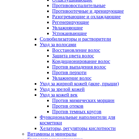
Противовоспалительные
Противоотечные и дренирующие
Разогревающие и охлаждающие
Регенерирующие
Увлажняющие
Успокаивающие
Солюбилизаторы и растворители
Уход за волосами
Восстановление волос
Защита цвета волос
Кондиционирование волос
Против выпадения волос
Против перхоти
Увлажнение волос
Уход за жирной кожей (акне, прыщи)
Уход за зрелой кожей
Уход за кожей век
Против мимических морщин
Против отеков
Против темных кругов
Функциональные наполнители для
косметики
Хелаторы, регуляторы кислотности
Витамины и минералы