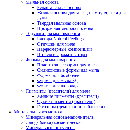
Мыльная основа
Белая мыльная основа
Жидкая основа для мыла, шампуня, геля для
душа
Твердая мыльная основа
Прозрачная мыльная основа
Отдушки для мыловарения
Бленды Natural Feelings
Отдушки для мыла
Парфюмерные композиции
Пищевые ароматизаторы
Формы для мыловарения
Пластиковые формы для мыла
Силиконовые формы для мыла
Формы для бомбочек
Формы для мыла 3Д
Формы для шоколада
Пигменты (красители) для мыла
Жидкие пигменты (красители)
Сухие пигменты (красители)
Глиттеры (декоративные блестки)
Минеральная косметика
Минеральная основа/наполнитель
Слюда (мика) косметическая
Минеральные пигменты