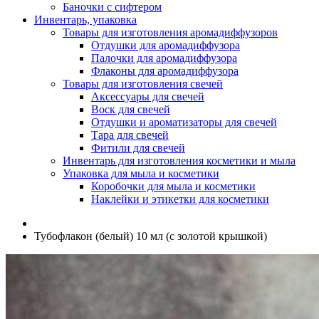
Баночки с сифтером
Инвентарь, упаковка
Товары для изготовления аромадиффузоров
Отдушки для аромадиффузора
Палочки для аромадиффузора
Флаконы для аромадиффузора
Товары для изготовления свечей
Аксессуары для свечей
Воск для свечей
Отдушки и ароматизаторы для свечей
Тара для свечей
Фитили для свечей
Инвентарь для изготовления косметики и мыла
Упаковка для мыла и косметики
Коробочки для мыла и косметики
Наклейки и этикетки для косметики
Тубофлакон (белый) 10 мл (с золотой крышкой)