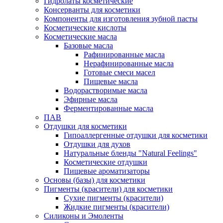
Гидролаты косметические
Консерванты для косметики
Компоненты для изготовления зубной пасты
Косметические кислоты
Косметические масла
Базовые масла
Рафинированные масла
Нерафинированные масла
Готовые смеси масел
Пищевые масла
Водорастворимые масла
Эфирные масла
Ферментированные масла
ПАВ
Отдушки для косметики
Гипоаллергенные отдушки для косметики
Отдушки для духов
Натуральные бленды "Natural Feelings"
Косметические отдушки
Пищевые ароматизаторы
Основы (базы) для косметики
Пигменты (красители) для косметики
Сухие пигменты (красители)
Жидкие пигменты (красители)
Силиконы и Эмоленты