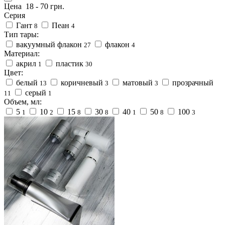
Цена
18
-
70
грн.
Серия
Гант
Пеан
8
4
Тип тары:
вакуумный флакон
флакон
27
4
Материал:
акрил
пластик
1
30
Цвет:
белый
коричневый
матовый
прозрачный
13
3
3
серый
11
1
Объем, мл:
5
10
15
30
40
50
100
1
2
8
8
1
8
3