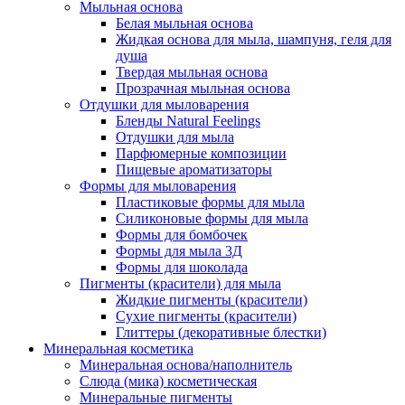
Мыльная основа
Белая мыльная основа
Жидкая основа для мыла, шампуня, геля для
душа
Твердая мыльная основа
Прозрачная мыльная основа
Отдушки для мыловарения
Бленды Natural Feelings
Отдушки для мыла
Парфюмерные композиции
Пищевые ароматизаторы
Формы для мыловарения
Пластиковые формы для мыла
Силиконовые формы для мыла
Формы для бомбочек
Формы для мыла 3Д
Формы для шоколада
Пигменты (красители) для мыла
Жидкие пигменты (красители)
Сухие пигменты (красители)
Глиттеры (декоративные блестки)
Минеральная косметика
Минеральная основа/наполнитель
Слюда (мика) косметическая
Минеральные пигменты