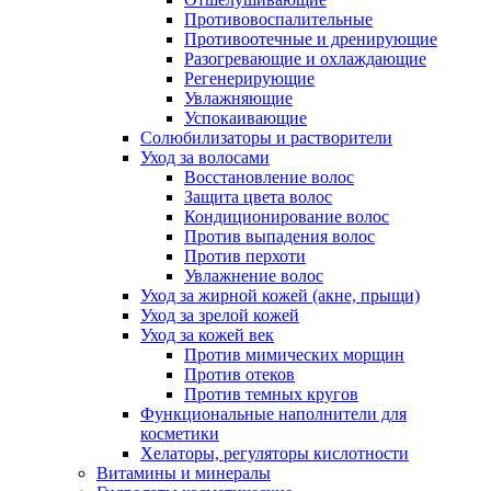
Противовоспалительные
Противоотечные и дренирующие
Разогревающие и охлаждающие
Регенерирующие
Увлажняющие
Успокаивающие
Солюбилизаторы и растворители
Уход за волосами
Восстановление волос
Защита цвета волос
Кондиционирование волос
Против выпадения волос
Против перхоти
Увлажнение волос
Уход за жирной кожей (акне, прыщи)
Уход за зрелой кожей
Уход за кожей век
Против мимических морщин
Против отеков
Против темных кругов
Функциональные наполнители для
косметики
Хелаторы, регуляторы кислотности
Витамины и минералы