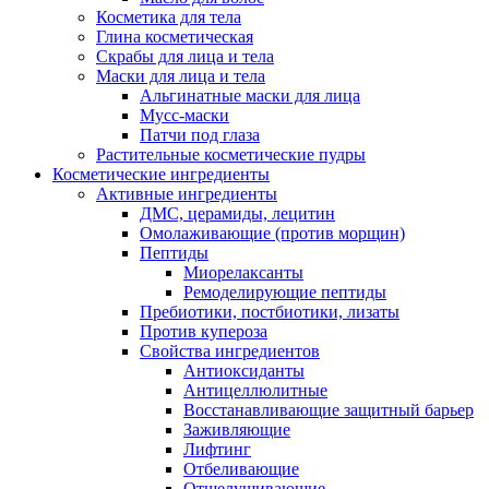
Косметика для тела
Глина косметическая
Скрабы для лица и тела
Маски для лица и тела
Альгинатные маски для лица
Мусс-маски
Патчи под глаза
Растительные косметические пудры
Косметические ингредиенты
Активные ингредиенты
ДМС, церамиды, лецитин
Омолаживающие (против морщин)
Пептиды
Миорелаксанты
Ремоделирующие пептиды
Пребиотики, постбиотики, лизаты
Против купероза
Свойства ингредиентов
Антиоксиданты
Антицеллюлитные
Восстанавливающие защитный барьер
Заживляющие
Лифтинг
Отбеливающие
Отшелушивающие