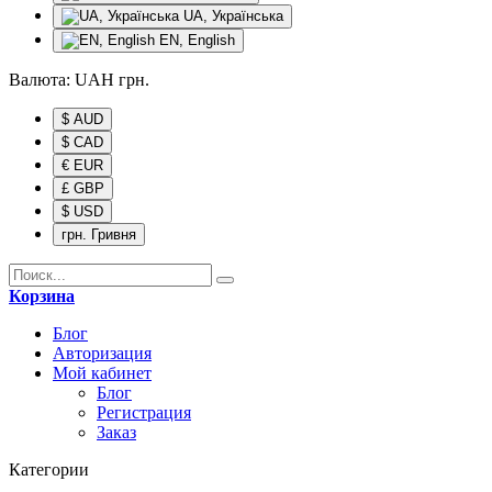
UA, Українська
EN, English
Валюта:
UAH
грн.
$ AUD
$ CAD
€ EUR
£ GBP
$ USD
грн. Гривня
Корзина
Блог
Авторизация
Мой кабинет
Блог
Регистрация
Заказ
Категории