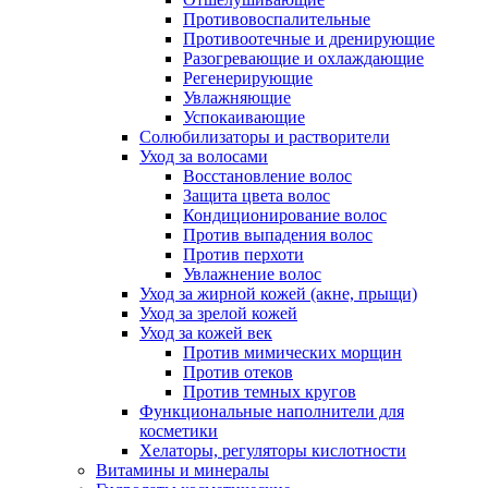
Противовоспалительные
Противоотечные и дренирующие
Разогревающие и охлаждающие
Регенерирующие
Увлажняющие
Успокаивающие
Солюбилизаторы и растворители
Уход за волосами
Восстановление волос
Защита цвета волос
Кондиционирование волос
Против выпадения волос
Против перхоти
Увлажнение волос
Уход за жирной кожей (акне, прыщи)
Уход за зрелой кожей
Уход за кожей век
Против мимических морщин
Против отеков
Против темных кругов
Функциональные наполнители для
косметики
Хелаторы, регуляторы кислотности
Витамины и минералы