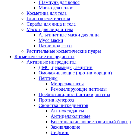
Шампунь для волос
Масло для волос
Косметика для тела
Глина косметическая
Скрабы для лица и тела
Маски для лица и тела
Альгинатные маски для лица
Мусс-маски
Патчи под глаза
Растительные косметические пудры
Косметические ингредиенты
Активные ингредиенты
ДМС, церамиды, лецитин
Омолаживающие (против морщин)
Пептиды
Миорелаксанты
Ремоделирующие пептиды
Пребиотики, постбиотики, лизаты
Против купероза
Свойства ингредиентов
Антиоксиданты
Антицеллюлитные
Восстанавливающие защитный барьер
Заживляющие
Лифтинг