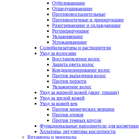
Отбеливающие
Отшелушивающие
Противовоспалительные
Противоотечные и дренирующие
Разогревающие и охлаждающие
Регенерирующие
Увлажняющие
Успокаивающие
Солюбилизаторы и растворители
Уход за волосами
Восстановление волос
Защита цвета волос
Кондиционирование волос
Против выпадения волос
Против перхоти
Увлажнение волос
Уход за жирной кожей (акне, прыщи)
Уход за зрелой кожей
Уход за кожей век
Против мимических морщин
Против отеков
Против темных кругов
Функциональные наполнители для косметики
Хелаторы, регуляторы кислотности
Витамины и минералы