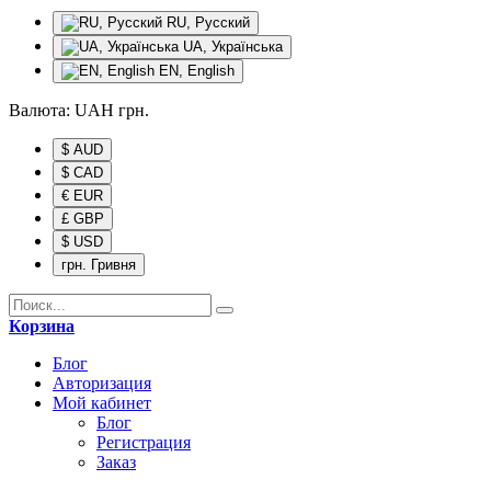
RU, Русский
UA, Українська
EN, English
Валюта:
UAH
грн.
$ AUD
$ CAD
€ EUR
£ GBP
$ USD
грн. Гривня
Корзина
Блог
Авторизация
Мой кабинет
Блог
Регистрация
Заказ