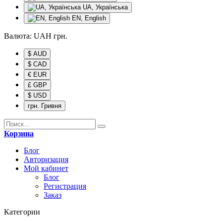
UA, Українська
EN, English
Валюта:
UAH
грн.
$ AUD
$ CAD
€ EUR
£ GBP
$ USD
грн. Гривня
Корзина
Блог
Авторизация
Мой кабинет
Блог
Регистрация
Заказ
Категории