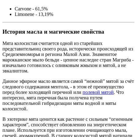
Carvone - 61,5%
Limonene - 13,19%
История масла и магические свойства
Мята колосистая считается одной из старейших
представительниц своего рода, исторически происходящей из
Средиземноморья и региона Малой Азии. Знаменитое
марокканское мыло бельди - ценное наследие стран Магриба -
изначально готовилось с оливковым жмыхом и мятой, а не
эвкалиптом.
Данное эфирное масло является самой “нежной” мятой за счёт
следового содержания ментола, - в этом её преимущество
перед более холодящей перечной или
полевой мятой
. Что
интересно, мята перечная была получена путем
последовательной гибридизации мяты водной и мяты
колосистой.
В эзотерике мята ценится как растение с сильным “огненным
характером”, способствует обновлению на энергетическом
плане. Используется при изготовлении очищающего мыла,
свечей, аромакурений. В старину колосистой мятой натирали