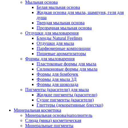
Мыльная основа
Белая мыльная основа
Жидкая основа для мыла, шампуня, геля для
душа
Твердая мыльная основа
Прозрачная мыльная основа
Отдушки для мыловарения
Бленды Natural Feelings
Отдушки для мыла
Парфюмерные композиции
Пищевые ароматизаторы
Формы для мыловарения
Пластиковые формы для мыла
Силиконовые формы для мыла
Формы для бомбочек
Формы для мыла 3Д
Формы для шоколада
Пигменты (красители) для мыла
Жидкие пигменты (красители)
Сухие пигменты (красители)
Глиттеры (декоративные блестки)
Минеральная косметика
Минеральная основа/наполнитель
Слюда (мика) косметическая
Минеральные пигменты