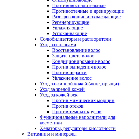
Противовоспалительные
Противоотечные и дренирующие
Разогревающие и охлаждающие
Регенерирующие
Увлажняющие
Успокаивающие
Солюбилизаторы и растворители
Уход за волосами
Восстановление волос
Защита цвета волос
Кондиционирование волос
Против выпадения волос
Против перхоти
Увлажнение волос
Уход за жирной кожей (акне, прыщи)
Уход за зрелой кожей
Уход за кожей век
Против мимических морщин
Против отеков
Против темных кругов
Функциональные наполнители для
косметики
Хелаторы, регуляторы кислотности
Витамины и минералы