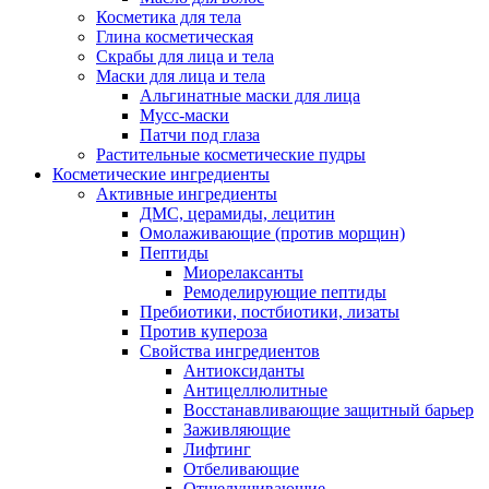
Косметика для тела
Глина косметическая
Скрабы для лица и тела
Маски для лица и тела
Альгинатные маски для лица
Мусс-маски
Патчи под глаза
Растительные косметические пудры
Косметические ингредиенты
Активные ингредиенты
ДМС, церамиды, лецитин
Омолаживающие (против морщин)
Пептиды
Миорелаксанты
Ремоделирующие пептиды
Пребиотики, постбиотики, лизаты
Против купероза
Свойства ингредиентов
Антиоксиданты
Антицеллюлитные
Восстанавливающие защитный барьер
Заживляющие
Лифтинг
Отбеливающие
Отшелушивающие