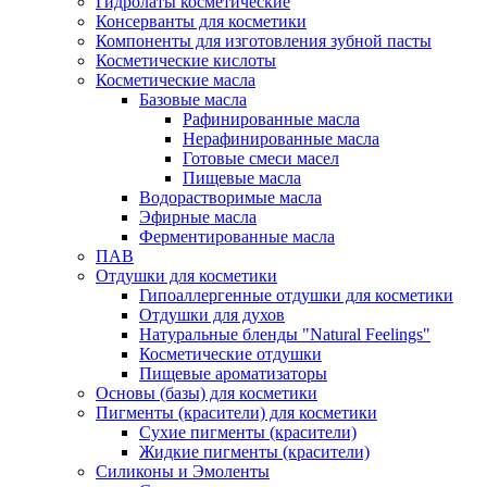
Гидролаты косметические
Консерванты для косметики
Компоненты для изготовления зубной пасты
Косметические кислоты
Косметические масла
Базовые масла
Рафинированные масла
Нерафинированные масла
Готовые смеси масел
Пищевые масла
Водорастворимые масла
Эфирные масла
Ферментированные масла
ПАВ
Отдушки для косметики
Гипоаллергенные отдушки для косметики
Отдушки для духов
Натуральные бленды "Natural Feelings"
Косметические отдушки
Пищевые ароматизаторы
Основы (базы) для косметики
Пигменты (красители) для косметики
Сухие пигменты (красители)
Жидкие пигменты (красители)
Силиконы и Эмоленты