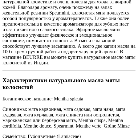
натуральной косметике и очень полезна для ухода за жирной
кожей. Благодаря аромату, очень похожему на запах
жевательной резинки Spearmint, колосистая мята пользуется
особой популярностью у ароматерапевтов. Также она более
предпочтительна в качестве ароматизатора для зубных паст
из-за пикантного сладкого запаха. Эфирное масло мяты
эффективно улучшает физическое и эмоциональное
состояние, помогает от тошноты. В смеси с лавандой
способствует лучшему засыпанию. А всего две капли масла на
100 г крема ручной работы подарят чарующий аромат! В
магазине BEURRE вы можете купить натуральное масло мяты
колосистой из Индии.
Характеристики натурального масла мяты
колосистой
Ботаническое название: Mentha spicata
Синонимы: мята карвонная, мята садовая, мята нана, мята
кудрявая, мята курчавая, мята спиката или остролистая,
марокканская или берберская мята, Mentha crispa, Mentha
cordifolia, Menthe douce, Spearmint, Menthe verte, Grüne Minze
Семейство: Губоцветные (Lamiaceae)