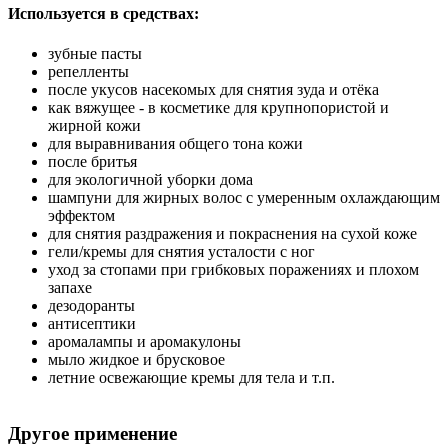
Используется в средствах:
зубные пасты
репелленты
после укусов насекомых для снятия зуда и отёка
как вяжущее - в косметике для крупнопористой и
жирной кожи
для выравнивания общего тона кожи
после бритья
для экологичной уборки дома
шампуни для жирных волос с умеренным охлаждающим
эффектом
для снятия раздражения и покраснения на сухой коже
гели/кремы для снятия усталости с ног
уход за стопами при грибковых поражениях и плохом
запахе
дезодоранты
антисептики
аромалампы и аромакулоны
мыло жидкое и брусковое
летние освежающие кремы для тела и т.п.
Другое применение