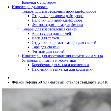
Баночки с сифтером
Инвентарь, упаковка
Товары для изготовления аромадиффузоров
Отдушки для аромадиффузора
Палочки для аромадиффузора
Флаконы для аромадиффузора
Товары для изготовления свечей
Аксессуары для свечей
Воск для свечей
Отдушки и ароматизаторы для свечей
Тара для свечей
Фитили для свечей
Инвентарь для изготовления косметики и мыла
Упаковка для мыла и косметики
Коробочки для мыла и косметики
Наклейки и этикетки для косметики
Флакон Афина 50 мл (матовый, стекло) стандарта 20/410