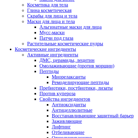
Косметика для тела
Глина косметическая
Скрабы для лица и тела
Маски для лица и тела
Альгинатные маски для лица
Мусс-маски
Патчи под глаза
Растительные косметические пудры
Косметические ингредиенты
Активные ингредиенты
ДМС, церамиды, лецитин
Омолаживающие (против морщин)
Пептиды
Миорелаксанты
Ремоделирующие пептиды
Пребиотики, постбиотики, лизаты
Против купероза
Свойства ингредиентов
Антиоксиданты
Антицеллюлитные
Восстанавливающие защитный барьер
Заживляющие
Лифтинг
Отбеливающие
Отшелушивающие