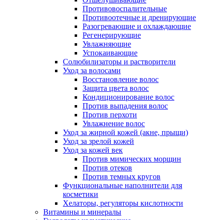
Противовоспалительные
Противоотечные и дренирующие
Разогревающие и охлаждающие
Регенерирующие
Увлажняющие
Успокаивающие
Солюбилизаторы и растворители
Уход за волосами
Восстановление волос
Защита цвета волос
Кондиционирование волос
Против выпадения волос
Против перхоти
Увлажнение волос
Уход за жирной кожей (акне, прыщи)
Уход за зрелой кожей
Уход за кожей век
Против мимических морщин
Против отеков
Против темных кругов
Функциональные наполнители для
косметики
Хелаторы, регуляторы кислотности
Витамины и минералы