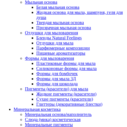
Мыльная основа
Белая мыльная основа
Жидкая основа для мыла, шампуня, геля для
душа
Твердая мыльная основа
Прозрачная мыльная основа
Отдушки для мыловарения
Бленды Natural Feelings
Отдушки для мыла
Парфюмерные композиции
Пищевые ароматизаторы
Формы для мыловарения
Пластиковые формы для мыла
Силиконовые формы для мыла
Формы для бомбочек
Формы для мыла 3Д
Формы для шоколада
Пигменты (красители) для мыла
Жидкие пигменты (красители)
Сухие пигменты (красители)
Глиттеры (декоративные блестки)
Минеральная косметика
Минеральная основа/наполнитель
Слюда (мика) косметическая
Минеральные пигменты