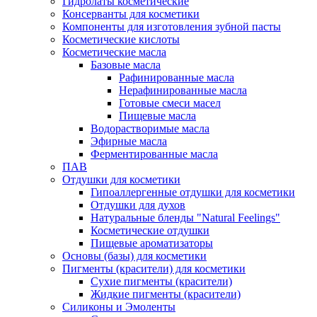
Гидролаты косметические
Консерванты для косметики
Компоненты для изготовления зубной пасты
Косметические кислоты
Косметические масла
Базовые масла
Рафинированные масла
Нерафинированные масла
Готовые смеси масел
Пищевые масла
Водорастворимые масла
Эфирные масла
Ферментированные масла
ПАВ
Отдушки для косметики
Гипоаллергенные отдушки для косметики
Отдушки для духов
Натуральные бленды "Natural Feelings"
Косметические отдушки
Пищевые ароматизаторы
Основы (базы) для косметики
Пигменты (красители) для косметики
Сухие пигменты (красители)
Жидкие пигменты (красители)
Силиконы и Эмоленты