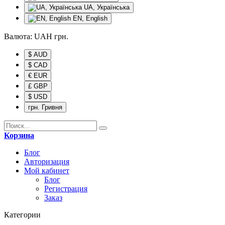
UA, Українська
EN, English
Валюта:
UAH
грн.
$ AUD
$ CAD
€ EUR
£ GBP
$ USD
грн. Гривня
Корзина
Блог
Авторизация
Мой кабинет
Блог
Регистрация
Заказ
Категории