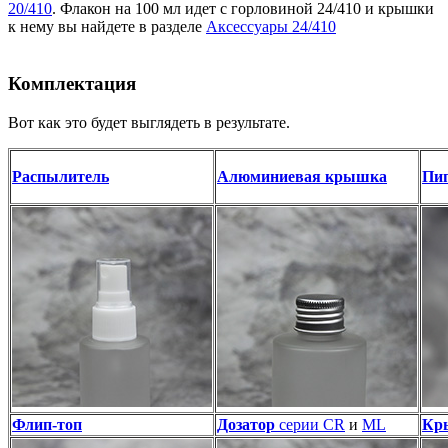
20/410
. Флакон на 100 мл идет с горловиной 24/410 и крышки
к нему вы найдете в разделе
Аксессуары 24/410
Комплектация
Вот как это будет выглядеть в результате.
Распылитель
Алюминиевая крышка
Пип
Флип-топ
Дозатор
серии CR
и
ML
Кр